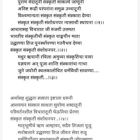
पुराण वेदातूनी संस्कृती साकल्ये जाणूनी
अनिष्ट रूढी परंपरांना समूळ उच्चाटूनी
विश्वमान्यता संस्कृत संस्कृती संस्कारा देण्या
संस्कृत संस्कृती संशोधनपर न्यासाची स्थापना ।।१।।
आचारासह विचारात जी रुजवी उत्तमता
भारतीय संस्कृतीची संस्कृत वाङ्मयीन माता
उद्धरण्या तिज पुनर्स्थापण्या गतवैभव देण्या
संस्कृत संस्कृती संशोधनपर..।।२।।
मधुर ऋचानी रचिला अमुच्या संस्कृतिचा पाया
यज्ञयाग अन् पूजा शान्ति संस्कारांचा गाभा
जुने जपोनी स्थलकालोचित धर्मविधी साधण्या…..
।
संस्कृत संस्कृती….
।३।।
अर्थासह शुद्धता स्पष्टता इष्टाला धरुनी
आशयघन संस्कार साधता सुयोग्य शब्दातूनी
परिवर्तनशील विचारातूनी घेऊनिया प्रेरणा
संस्कृत संस्कृती संशोधनपर ..।।४।।
मातृभूमीचे ऋण आम्हावर, सदैव तिजला पूजू
मनोबलाने उद्धरण्या तिज जीवन सेवा रुजू
धर्मविधींच्या माध्यमातूनी संस्कृती जोपासण्या