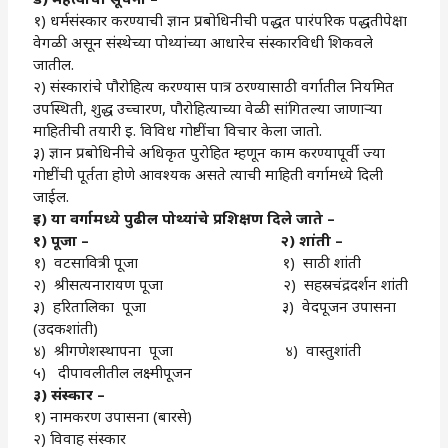
१) धर्मसंस्कार करण्याची ज्ञान प्रबोधिनीची पद्धत पारंपरिक पद्धतीपेक्षा
वेगळी असून संस्थेच्या पोथ्यांच्या आधारेच संस्कारविधी शिकवले
जातील.
२) संस्कारांचे पौरोहित्य करण्यास पात्र ठरण्यासाठी वर्गातील नियमित
उपस्थिती, शुद्ध उच्चारण, पौरोहित्याच्या वेळी सांगितल्या जाणार्‍या
माहितीची तयारी इ. विविध गोष्टींचा विचार केला जातो.
३) ज्ञान प्रबोधिनीचे अधिकृत पुरोहित म्हणून काम करण्यापूर्वी ज्या
गोष्टींची पूर्तता होणे आवश्यक असते त्याची माहिती वर्गामध्ये दिली
जाईल.
इ) या वर्गामध्ये पुढील पोथ्यांचे प्रशिक्षण दिले जाते –
१) पूजा – २) शांती –
१) वटसावित्री पूजा १) साठी शांती
२) श्रीसत्यनारायण पूजा २) सहस्रचंद्रदर्शन शांती
३) हरितालिका पूजा ३) वेदपूजन उपासना
(उदकशांती)
४) श्रीगणेशस्थापना पूजा ४) वास्तुशांती
५) दीपावलीतील लक्ष्मीपूजन
३) संस्कार –
१) नामकरण उपासना (बारसे)
२) विवाह संस्कार