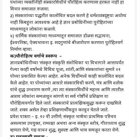
पंथांच्या व्यक्तींनीही संस्कारविधींचे पौरोहित्य करण्यास हरकत नाही हा
विचार समाजात रुजावा.
३) संस्कारांच्या पद्धतीत कालोचित बदल करणे हे धर्मशास्त्रदृष्ट्या अयोग्य
नाही किंबहुना आवश्यक आहे हे ज्ञान प्रबोधिनीच्या पुरोहितांच्या
माध्यमातून लोकांना कळावे.
४) धार्मिक संस्कारांच्या माध्यमातून समाजात डोळस सद्भावना,
ईश्‍वरनिष्ठा, ऐक्यभावना इ. सदगुणांचे बीजारोपण करणारा पुरोहितवर्ग
निर्माण व्हावा.
क)पौरोहित्य वर्गाचे स्वरूप –
ज्ञानप्रबोधिनीच्या ‘संस्कृत संस्कृति संशोधिका’ या विभागाने आत्तापर्यंत
गेल्या काही वर्षांमधे विविध पूजा, शांती,आणि संस्कारांच्या सुमारे २१
पोथ्या प्रकाशित केल्या आहेत. अनेक विधींमध्ये काही कालोचित बदल
केले आहेत. या पोथ्यांच्या आधारे संस्कारविधी करणे, मंत्र आणि श्‍लोक
यांचे शुद्ध उच्चारण करणे ,त्या त्या संस्कारविधींचे महत्त्व आणि त्यातील
आशय लोकांना समजावून सांगणे या सर्व गोष्टींचे प्रशिक्षण या
पौरोहित्यवर्गात दिले जाते. संस्कारांचे प्रात्यक्षिकसुद्धा करून दाखविले
जाते. शक्य असेल तेव्हा प्रशिक्षणार्थींकडून करवून घेतले जाते.
प्रवेश पात्रता – इ. १२ वी उत्तीर्ण; संस्कृत भाषेचा प्राथमिक परिचय
असल्यास उपयुक्त, रामरक्षा अथवा अन्य संस्कृत स्तोत्र, गीताध्याय शुद्ध
म्हणता येणे, गद्य वाचन शुद्ध, सुस्पष्ट आणि भाव समजून करता येणे.
ड) महत्वाची सूचना –