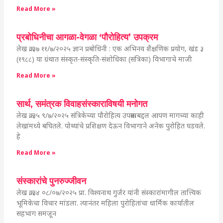
Read More »
प्रबोधिनीचा आगळा-वेगळा ‘पौरोहित्य’ उपक्रम
लेख क्र. ३७ ११/७/२०२५ ज्ञान प्रबोधिनी : एक अभिनव शैक्षणिक प्रयोग, खंड ३
(१९८८) या ग्रंथात संस्कृत-संस्कृति-संशोधिका (संत्रिका) विभागाचे माजी
Read More »
सार्थ, समंत्रक विवाहसंस्काराविषयी मनोगत
लेख क्र. ३५ ९/७/२०२५ संत्रिकेच्या पौरोहित्य उपक्रमाबद्दल आपण मागच्या काही
लेखांमध्ये बघितले. पोथ्यांचे प्रशिक्षण देऊन विभागाने अनेक पुरोहित घडवले.
हे
Read More »
संस्कारांचे पुनरुज्जीवन
लेख क्र. ३४ ०८/०७/२०२५ प्रा. विश्वनाथ गुर्जर यांनी संस्कारांमागील तात्त्विक
भूमिकेचा विचार मांडला. त्यानंतर महिला पुरोहितांचा धार्मिक कार्यातील
सहभाग समजून