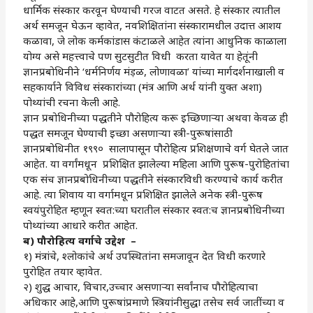
धार्मिक संस्कार करवून घेण्याची गरज वाटत असते. हे संस्कार त्यातील
अर्थ समजून घेऊन व्हावेत, नवशिक्षितांना संस्कारामधील उदात्त आशय
कळावा, जे लोक कर्मकांडास कंटाळले आहेत त्यांना आधुनिक काळाला
योग्य असे महत्त्वाचे पण सुटसुटीत विधी करता यावेत या हेतूंनी
ज्ञानप्रबोधिनीने ‘धर्मनिर्णय मंड़ळ, लोणावळा’ यांच्या मार्गदर्शनाखाली व
सहकार्याने विविध संस्कारांच्या (मंत्र आणि अर्थ यांनी युक्त अशा)
पोथ्यांची रचना केली आहे.
ज्ञान प्रबोधिनीच्या पद्धतीने पौरोहित्य करू इच्छिणार्‍या अथवा केवळ ही
पद्धत समजून घेण्याची इच्छा असणार्‍या स्त्री-पुरूषांसाठी
ज्ञानप्रबोधिनीत १९९० सालापासून पौरोहित्य प्रशिक्षणाचे वर्ग घेतले जात
आहेत. या वर्गांमधून प्रशिक्षित झालेल्या महिला आणि पुरूष-पुरोहितांचा
एक संच ज्ञानप्रबोधिनीच्या पद्धतीने संस्कारविधी करण्याचे कार्य करीत
आहे. त्या शिवाय या वर्गामधून प्रशिक्षित झालेले अनेक स्त्री-पुरूष
स्वयंपुरोहित म्हणून स्वत:च्या घरातील संस्कार स्वत:च ज्ञानप्रबोधिनीच्या
पोथ्यांच्या आधारे करीत आहेत.
ब) पौरोहित्य वर्गाचे उद्देश –
१) मंत्रांचे, श्‍लोकांचे अर्थ उपस्थितांना समजावून देत विधी करणारे
पुरोहित तयार व्हावेत.
२) शुद्ध आचार, विचार,उच्चार असणार्‍या सर्वांनाच पौरोहित्याचा
अधिकार आहे,आणि पुरूषांप्रमाणे स्त्रियांनीसुद्धा तसेच सर्व जातींच्या व