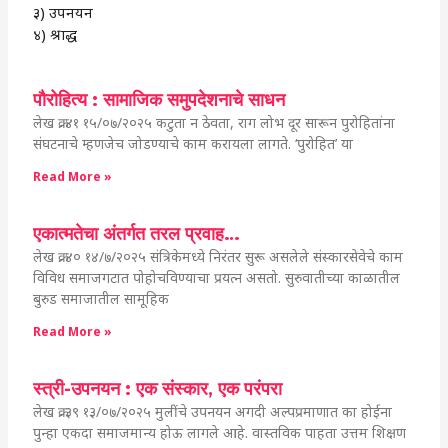
३) उपनयन
४) श्राद्ध
पौरोहित्य : सामाजिक समुपदेशनाचे साधन
लेख क्र. ४१ १५/०७/२०२५ कटुता न ठेवता, राग लोभ दूर सारून पुरोहितांना
संघटनाचे म्हणजेच जोडण्याचे काम करायला लागते. ‘पुरोहित’ या
Read More »
एकात्मतेचा अंतर्गत तरल प्रवाह…
लेख क्र. ४० १४/७/२०२५ संत्रिकेमध्ये निरंतर सुरू असलेले संस्कारसेवेचे काम
विविध समाजगटात पोहोचविण्याचा प्रयत्न असतो. सुरुवातीच्या काळातील
बुरुड समाजातील सामूहिक
Read More »
स्त्री-उपनयन : एक संस्कार, एक परंपरा
लेख क्र. ३९ १३/०७/२०२५ मुलींचे उपनयन अगदी अल्पप्रमाणात का होईना
पुन्हा एकदा समाजमान्य होऊ लागले आहे. वास्तविक पाहता उत्तम शिक्षण