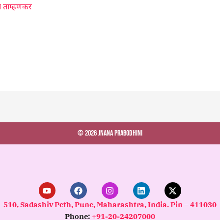
ेब ताम्हणकर
© 2026 Jnana Prabodhini
Y
F
I
L
X
o
a
n
i
-
u
c
s
n
t
510, Sadashiv Peth, Pune, Maharashtra, India. Pin – 411030
t
e
t
k
w
Phone:
+91-20-24207000
u
b
a
e
i