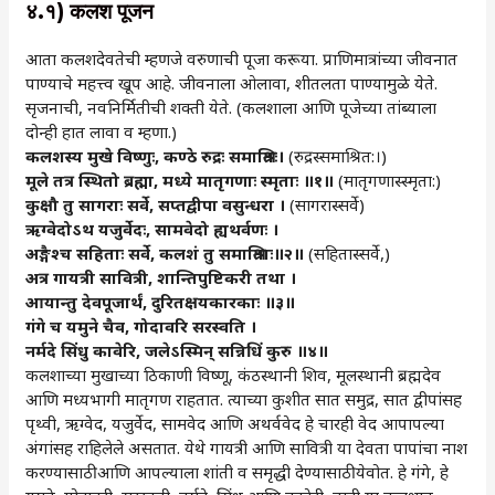
४.१) कलश
पूजन
आता कलशदेवतेची म्हणजे वरुणाची पूजा करूया. प्राणिमात्रांच्या जीवनात
पाण्याचे महत्त्व खूप आहे. जीवनाला ओलावा, शीतलता पाण्यामुळे येते.
सृजनाची, नवनिर्मितीची शक्ती येते. (कलशाला आणि पूजेच्या तांब्याला
दोन्ही हात लावा व म्हणा.)
कलशस्य
मुखे
विष्णुः, कण्ठे
रुद्रः
समाश्रितः।
(रुद्रस्समाश्रित:।)
मूले
तत्र
स्थितो
ब्रह्मा, मध्ये
मातृगणाः
स्मृताः
॥१॥
(मातृगणास्स्मृता:)
कुक्षौ
तु
सागराः
सर्वे, सप्तद्वीपा
वसुन्धरा
।
(सागरास्सर्वे)
ऋग्वेदोऽथ
यजुर्वेदः, सामवेदो
ह्यथर्वणः
।
अङ्गैश्च
सहिताः
सर्वे, कलशं
तु
समाश्रिताः॥२॥
(सहितास्सर्वे,)
अत्र
गायत्री
सावित्री, शान्तिपुष्टिकरी
तथा
।
आयान्तु
देवपूजार्थं, दुरितक्षयकारकाः
॥३॥
गंगे
च
यमुने
चैव, गोदावरि
सरस्वति
।
नर्मदे
सिंधु
कावेरि, जलेऽस्मिन्‌‍ सन्निधिं कुरु
॥४॥
कलशाच्या मुखाच्या ठिकाणी विष्णू, कंठस्थानी शिव, मूलस्थानी ब्रह्मदेव
आणि मध्यभागी मातृगण राहतात. त्याच्या कुशीत सात समुद्र, सात द्वीपांसह
पृथ्वी, ऋग्वेद, यजुर्वेद, सामवेद आणि अथर्ववेद हे चारही वेद आपापल्या
अंगांसह राहिलेले असतात. येथे गायत्री आणि सावित्री या देवता पापांचा नाश
करण्यासाठी आणि आपल्याला शांती व समृद्धी देण्यासाठी येवोत. हे गंगे, हे