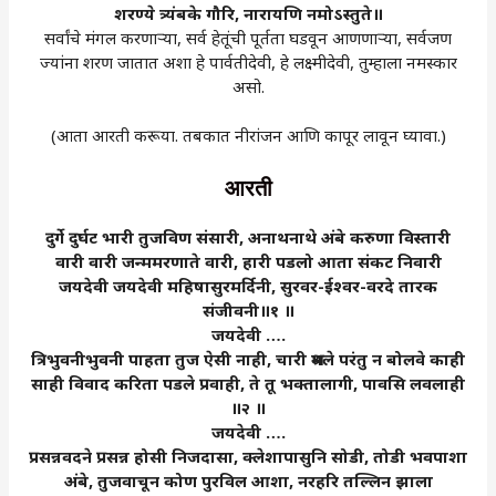
शरण्ये
त्र्यंबके
गौरि, नारायणि
नमोऽस्तुते॥
सर्वांचे मंगल करणाऱ्या, सर्व हेतूंची पूर्तता घडवून आणणाऱ्या, सर्वजण
ज्यांना शरण जातात अशा हे पार्वतीदेवी, हे लक्ष्मीदेवी, तुम्हाला नमस्कार
असो.
(आता आरती करूया. तबकात नीरांजन आणि कापूर लावून घ्यावा.)
आरती
दुर्गे
दुर्घट
भारी
तुजविण
संसारी, अनाथनाथे
अंबे
करुणा
विस्तारी
वारी
वारी
जन्ममरणाते
वारी, हारी
पडलो
आता
संकट
निवारी
जयदेवी
जयदेवी
महिषासुरमर्दिनी, सुरवर-ईश्वर-वरदे
तारक
संजीवनी॥१ ॥
जयदेवी ….
त्रिभुवनीभुवनी
पाहता
तुज
ऐसी
नाही, चारी
श्रमले
परंतु
न
बोलवे
काही
साही
विवाद
करिता
पडले
प्रवाही, ते
तू
भक्तालागी, पावसि
लवलाही
॥२ ॥
जयदेवी ….
प्रसन्नवदने
प्रसन्न
होसी
निजदासा, क्लेशापासुनि
सोडी, तोडी
भवपाशा
अंबे, तुजवाचून
कोण
पुरविल
आशा, नरहरि
तल्लिन
झाला