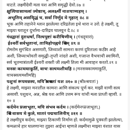
वाटते. लक्ष्मीदेवी मला यश आणि समृद्धी देवो.॥७ ॥
क्षुत्पिपासामलां
ज्येष्ठाम्‌‍, अलक्ष्मीं
नाशयाम्यहम्‌‍ ।
अभूतिम्‌‍ असमृिद्धं च, सर्वां
निर्णुद
मे
गृहात्‌‍ ॥८ ॥
भूक आणि तहानेने म्लान झालेल्या दरिद्रतेला इथे थारा न उरो. हे लक्ष्मी, तू
माझ्या घरातून दुर्भाग्य-दारिद्रय घालवून दे.॥८ ॥
गंधद्वारां
दुराधर्षां, नित्यपुष्टां
करीषिणीम्‌‍ ।
(गंधद्द्वारां)
ईश्वरीं
सर्वभूतानां, तामिहोपह्वये
श्रियम्‌‍ ॥९ ॥
रोमरोम सुगंधित असणारी, जिच्याशी सामना करणं दुरिताला कठीण आहे
अशी, जिच्याभोवती समृद्धी-तृप्ती नांदते अशी, गजान्त वैभवाची स्वामिनी,
सर्व भूतमात्रांतली ईश्वरी शक्ती जी लक्ष्मी तिला मी आवाहन करतो.॥९ ॥
मनसः
काममाकूतिं, वाचः
सत्यमशीमहि
।
(मनसक्काममाकूतिं,
वाचस्सत्यमशीमहि)
पशूनां
रूपमन्नस्य, मयि
श्रीः
श्रयतां
यश
॥१० ॥
(श्रीश्श्रयतां )
हे लक्ष्मी, माझ्या मनातील कामना आणि संकल्प पूर्ण कर. माझी वाणी सत्य
असावी. पशुधन, अन्न, श्रेष्ठ यश आणि उत्तम रूप यांची मला प्राप्ती व्हावी. ॥
१० ॥
कर्दमेन
प्रजाभूता, मयि
संभव
कर्दम
।
(कर्दमेनप्प्रजाभूता,)
श्रियं
वासय
मे
कुले, मातरं
पद्ममालिनीम्‌‍ ॥११ ॥
हे लक्ष्मीपुत्र कर्दमा, माझ्या ठिकाणी निर्माण हो. कर्दमामुळे पुत्रवती झालेल्या,
कमळाचे हार घालणाऱ्या तुझ्या आईचा म्हणजे लक्ष्मीचा माझ्या वंशात वास