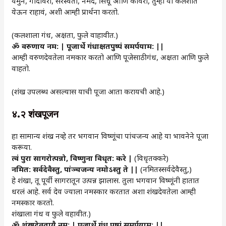
यमुने, गोदावरी, सरस्वती, नर्मदे, सिंधू आणि कावेरी, तुम्ही या कलशात
येऊन राहावं, अशी आम्ही प्रार्थना करतो.
(कलशाला गंध, अक्षता, फुले वाहावीत.)
ॐ
वरुणाय नम: | पूजार्थे गंधाक्षतपुष्पं समर्पयाम: ||
आम्ही वरुणदेवतेला नमकार करतो आणि पूजेसाठी गंध, अक्षता आणि फुले
वाहतो.
(शंख उपलब्ध असल्यास याची पूजा आता करायची आहे.)
४.२ शंखपूजन
हा सामान्य शंख नव्हे तर भगवान विष्णूंचा पांचजन्य आहे या भावनेने पूजा
करूया.
त्वं पुरा सागरोत्पन्नो, विष्णुना विधृत: करे |
(विधृतक्करे)
नमित: सर्वदेवैस्तु, पांञ्चजन्य नमोऽस्तु ते ||
(नमितस्सर्वदेवैस्तु,)
हे शंखा, तू पूर्वी सागरातून उत्पन्न झालास. तुला भगवान विष्णूंनी हातात
धरलं आहे. सर्व देव ज्याला नमस्कार करतात अशा शंखदेवतेला आम्ही
नमस्कार करतो.
शंखाला गंध व फुले वहावीत.)
ॐ शंखदेवतायै नम: |
पूजार्थे गंध पुष्पं समर्पयाम: ||