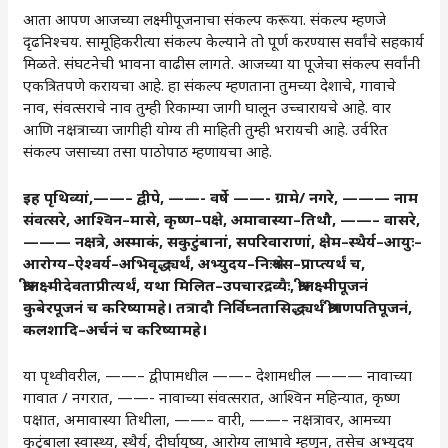
आता आपण आजच्या लक्ष्मीपूजनाचा संकल्प करूया. संकल्प म्हणजे
दृढनिश्चय. सामूहिकरीत्या संकल्प केल्याने तो पूर्ण करण्यास सर्वांचे सहकार्य
मिळते. संघटनेची भावना वाढीस लागते. आजच्या या पूजेचा संकल्प सर्वांनी
एकत्रितपणे करायचा आहे. हा संकल्प म्हणताना तुमच्या देशाचे, गावाचे
नाव, संवत्सराचे नाव तुम्ही रिकाम्या जागी घालून उच्चारायचे आहे. वार
आणि नक्षत्राच्या जागीही योग्य ती माहिती तुम्ही भरायची आहे. उर्वरित
संकल्प जसाच्या तसा पाठोपाठ म्हणायचा आहे.
इह
पृथिव्यां
,
——– द्वीपे
,
——- वर्षे ——-
ग्रामे
/
नगरे
,
——— नाम
संवत्सरे
,
आश्विन
–
मासे
,
कृष्ण
–
पक्षे
,
अमावास्या
–
तिथौ
,
——– वासरे
,
——— नक्षत्रे
,
अस्माकं
,
सकुटुंबानां
,
सपरिवाराणां
,
क्षेम
–
स्थैर्य
–
आयुः
–
आरोग्य
–
ऐश्वर्य
–
अभिवृद्ध्यर्थं
,
अभ्युदय
–
निःश्रेयस
–
प्राप्त्यर्थं
च
,
श्रीलक्ष्मीदेवताप्रीत्यर्थं
,
यथा
मिलित
–
उपचारद्रव्यैः
,
श्रीलक्ष्मीपूजनं
कुबेरपूजनं
च
करिष्यामहे।
तत्रादौ
निर्विघ्नतासिद्ध्यर्थं
श्रीगणपतिपूजनं
,
कलशादि
–
अर्चनं
च
करिष्यामहे।
या पृथ्वीवरील, ——– द्वीपामधील ——– देशामधील ——— नावाच्या
गावात / नगरात, ——- नावाच्या संवत्सरात, आश्विन महिन्यात, कृष्ण
पक्षात, अमावास्या तिथीला, ——– वारी, ——– नक्षत्रावर, आमच्या
कुटुंबाला स्वास्थ्य, स्थैर्य, दीर्घायुष्य, आरोग्य लाभावे म्हणून, तसेच अभ्युदय