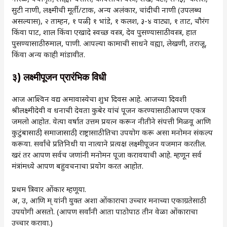
सुटी नाणी, लक्ष्मीची मूर्ती/टाक, अन्य अलंकार, चांदीची नाणी (उपलब्ध
असल्यास), २ ताम्हन, १ पळी, १ भांडे, १ कलश, ३-४ वाट्या, १ ताट, चौरंग
किंवा पाट, शाल किंवा एखादे स्वच्छ वस्त्र, देव पुसण्यासाठी वस्त्र, हात
पुसण्यासाठी रुमाल, पाणी. आपल्या कामाची साधने वह्या, लेखणी, तराजू,
किंवा अन्य काही मांडावीत.
३) लक्ष्मीपूजन
प्रारंभिक
विधी
आज आश्विन वद्य अमावास्येचा शुभ दिवस आहे. आजच्या दिवशी
श्रीलक्ष्मीदेवी व धनाची देवता कुबेर यांचं पूजन करण्यासाठी आपण एकत्र
जमलो आहोत. येत्या वर्षात उत्तम प्रयत्न करून नीतीने संपत्ती मिळवू आणि
कुटुंबासाठी, समाजासाठी, राष्ट्रासाठी तिचा उपयोग करू असा मनोमन संकल्प
करूया. सर्वांचे प्रतिनिधी या नात्याने प्रत्यक्ष लक्ष्मीपूजन यजमान करतील.
खरं तर आपण सर्वच जणांनी मनोमन पूजा करावयाची आहे. म्हणून सर्व
मंत्रांमध्ये आपण बहुवचनाचा प्रयोग करत आहोत.
प्रथम त्रिवार ओंकार म्हणूया.
अ, उ, आणि म्‌‍ यांनी युक्त अशा ओंकाराचा उच्चार मनाच्या एकाग्रतेसाठी
उपयोगी असतो. (आपण सर्वांनी आता पाठोपाठ तीन वेळा ओंकाराचा
उच्चार करावा.)