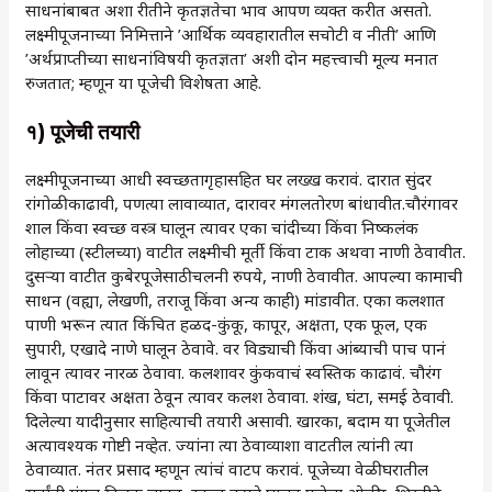
साधनांबाबत अशा रीतीने कृतज्ञतेचा भाव आपण व्यक्त करीत असतो.
लक्ष्मीपूजनाच्या निमित्ताने ‌’आर्थिक व्यवहारातील सचोटी व नीती‌’ आणि
‌’अर्थप्राप्तीच्या साधनांविषयी कृतज्ञता‌’ अशी दोन महत्त्वाची मूल्य मनात
रुजतात; म्हणून या पूजेची विशेषता आहे.
१)
पूजेची तयारी
लक्ष्मीपूजनाच्या आधी स्वच्छतागृहासहित घर लख्ख करावं. दारात सुंदर
रांगोळी काढावी, पणत्या लावाव्यात, दारावर मंगलतोरण बांधावीत.चौरंगावर
शाल किंवा स्वच्छ वस्त्र घालून त्यावर एका चांदीच्या किंवा निष्कलंक
लोहाच्या (स्टीलच्या) वाटीत लक्ष्मीची मूर्ती किंवा टाक अथवा नाणी ठेवावीत.
दुसऱ्या वाटीत कुबेरपूजेसाठी चलनी रुपये, नाणी ठेवावीत. आपल्या कामाची
साधन (वह्या, लेखणी, तराजू किंवा अन्य काही) मांडावीत. एका कलशात
पाणी भरून त्यात किंचित हळद-कुंकू, कापूर, अक्षता, एक फूल, एक
सुपारी, एखादे नाणे घालून ठेवावे. वर विड्याची किंवा आंब्याची पाच पानं
लावून त्यावर नारळ ठेवावा. कलशावर कुंकवाचं स्वस्तिक काढावं. चौरंग
किंवा पाटावर अक्षता ठेवून त्यावर कलश ठेवावा. शंख, घंटा, समई ठेवावी.
दिलेल्या यादीनुसार साहित्याची तयारी असावी. खारका, बदाम या पूजेतील
अत्यावश्यक गोष्टी नव्हेत. ज्यांना त्या ठेवाव्याशा वाटतील त्यांनी त्या
ठेवाव्यात. नंतर प्रसाद म्हणून त्यांचं वाटप करावं. पूजेच्या वेळी घरातील