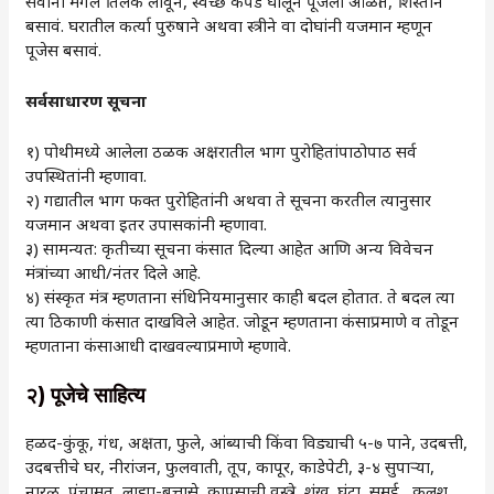
सर्वांनी मंगल तिलक लावून, स्वच्छ कपडे घालून पूजेला ओळीत, शिस्तीने
बसावं. घरातील कर्त्या पुरुषाने अथवा स्त्रीने वा दोघांनी यजमान म्हणून
पूजेस बसावं.
सर्वसाधारण सूचना
१) पोथीमध्ये आलेला ठळक अक्षरातील भाग पुरोहितांपाठोपाठ सर्व
उपस्थितांनी म्हणावा.
२) गद्यातील भाग फक्त पुरोहितांनी अथवा ते सूचना करतील त्यानुसार
यजमान अथवा इतर उपासकांनी म्हणावा.
३) सामन्यत: कृतीच्या सूचना कंसात दिल्या आहेत आणि अन्य विवेचन
मंत्रांच्या आधी/नंतर दिले आहे.
४) संस्कृत मंत्र म्हणताना संधिनियमानुसार काही बदल होतात. ते बदल त्या
त्या ठिकाणी कंसात दाखविले आहेत. जोडून म्हणताना कंसाप्रमाणे व तोडून
म्हणताना कंसाआधी दाखवल्याप्रमाणे म्हणावे.
२)
पूजेचे साहित्य
हळद-कुंकू, गंध, अक्षता, फुले, आंब्याची किंवा विड्याची ५-७ पाने, उदबत्ती,
उदबत्तीचे घर, नीरांजन, फुलवाती, तूप, कापूर, काडेपेटी, ३-४ सुपाऱ्या,
नारळ, पंचामृत, लाह्या-बत्तासे, कापसाची वस्त्रे, शंख, घंटा, समई, कलश,