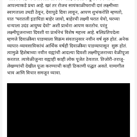
आपल्याकडे प्रथा आहे. खरं तर रोजच सायंकाळी घराची दारं लक्ष्मीच्या
स्वागताला उघडी ठेवून, देवापुढे दिवा लावून, आपण शुभंकरोति म्हणतो,
यात “घरातली इडापिडा बाहेर जावो, बाहेरची लक्ष्मी घरात येवो, घरच्या
धन्याला उदंड आयुष्य देवो” अशी प्रार्थना आपण करतोच. परंतु
लक्ष्मीपूजनाच्या दिवशी या प्रार्थनेचं विशेष महत्त्व आहे. बलिप्रतिपदेला
म्हणजे दिवाळीच्या पाडव्याला विक्रम संवतानुसार नवीन वर्ष सुरु होतं. अनेक
व्यापार-व्यावसायिकांचं आर्थिक वर्षही दिवाळीच्या पाडव्यापासून सुरू होतं.
त्यामुळे हिशेबाच्या नवीन वह्यांची आदल्या दिवशी लक्ष्मीपूजनाच्या वेळी पूजा
करतात. त्यावेळी जुन्या वह्याही काही लोक पूजेत ठेवतात. तिजोरी-तराजू-
लेखण्यांची देखील पूजा करण्याची काही ठिकाणी पद्धत असते. यामागील
भाव आणि विचार समजून घ्यावा.