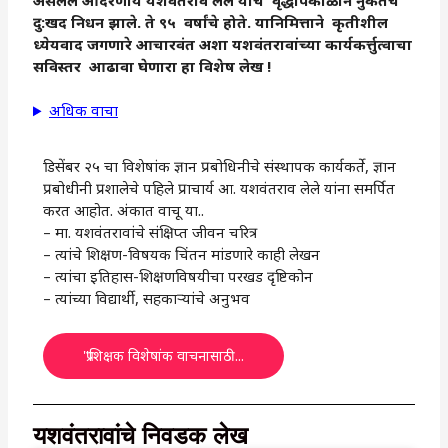
असलेले आदरणीय यशवंतराव लेले यांचे वृद्धापकाळाने नुकतेच
दु:खद निधन झाले. ते ९५ वर्षांचे होते. यानिमित्ताने कृतीशील
ध्येयवाद जगणारे आचारवंत अशा यशवंतरावांच्या कार्यकर्त्तुत्वाचा
सविस्तर आढावा घेणारा हा विशेष लेख !
अधिक वाचा
डिसेंबर २५ चा विशेषांक ज्ञान प्रबोधिनीचे संस्थापक कार्यकर्ते, ज्ञान
प्रबोधीनी प्रशालेचे पहिले प्राचार्य आ. यशवंतराव लेले यांना समर्पित
करत आहोत. अंकात वाचू या..
– मा. यशवंतरावांचे संक्षिप्त जीवन चरित्र
– त्यांचे शिक्षण-विषयक चिंतन मांडणारे काही लेखन
– त्यांचा इतिहास-शिक्षणविषयीचा परखड दृष्टिकोन
– त्यांच्या विद्यार्थी, सहकाऱ्यांचे अनुभव
'प्र'शिक्षक विशेषांक वाचनासाठी...
यशवंतरावांचे निवडक लेख