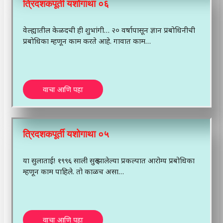
त्रिदशकपूर्ती यशोगाथा ०६
वेल्ह्यातील केळदची ही शुभांगी… २० वर्षापासून ज्ञान प्रबोधिनीची
प्रबोधिका म्हणून काम करते आहे. गावात काम…
वाचा आणि पहा
त्रिदशकपूर्ती यशोगाथा ०५
या सुलाताई! १९९६ साली सुरु झालेल्या प्रकल्पात आरोग्य प्रबोधिका
म्हणून काम पाहिले. तो काळच असा…
वाचा आणि पहा