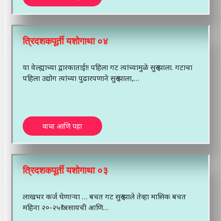
त्रिदशकपूर्ती यशोगाथा ०४
या वेल्ह्याच्या द्वारकाताई!! पहिला गट त्यांच्यामुळे सुरु झाला. गटाचा
पहिला उद्योग त्यांच्या पुढारपणाने सुरु झाला,…
वाचा आणि पहा
त्रिदशकपूर्ती यशोगाथा ०३
लाखभर कर्ज घेणाऱ्या … बचत गट सुरु झाले तेव्हा मासिक बचत
महिना २०-२५₹ असायची आणि…