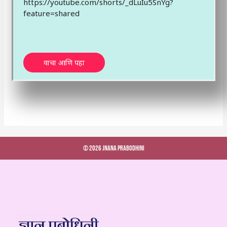
https://youtube.com/shorts/_dLuIu5SnYg?
feature=shared
वाचा आणि पहा
© 2026 Jnana Prabodhini