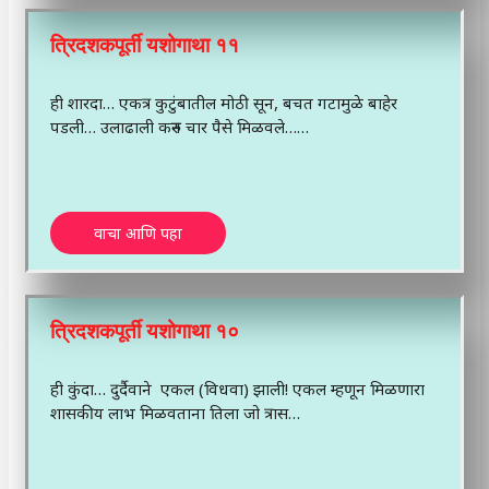
त्रिदशकपूर्ती यशोगाथा ११
ही शारदा… एकत्र कुटुंबातील मोठी सून, बचत गटामुळे बाहेर
पडली… उलाढाली करुन चार पैसे मिळवले……
वाचा आणि पहा
त्रिदशकपूर्ती यशोगाथा १०
ही कुंदा… दुर्दैवाने एकल (विधवा) झाली! एकल म्हणून मिळणारा
शासकीय लाभ मिळवताना तिला जो त्रास…