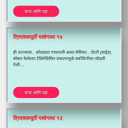
वाचा आणि पहा
त्रिदशकपूर्ती यशोगाथा १४
ही उज्ज्वला… छोट्याशा गावातली आशा सेविका… रोटरी (प्राईड)
सोबत केलेल्या टेलिमेडिसिन प्रकल्पामुळे प्रबोधिनीला जोडली
गेली….
वाचा आणि पहा
त्रिदशकपूर्ती यशोगाथा १३