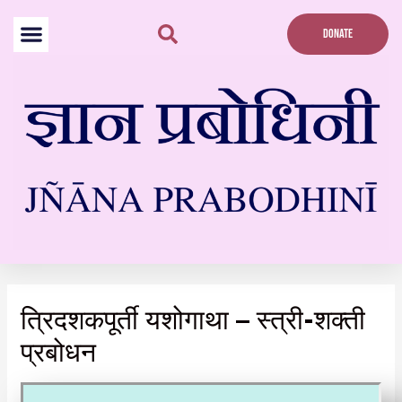
Skip
to
DONATE
content
त्रिदशकपूर्ती यशोगाथा – स्त्री-शक्ती
प्रबोधन