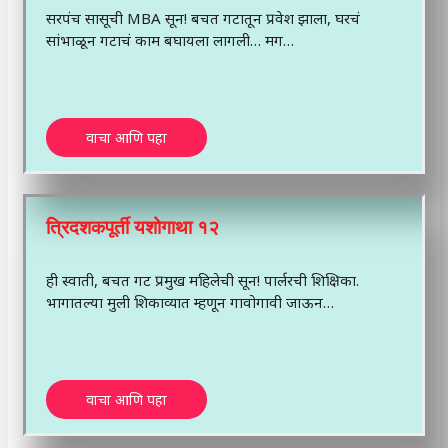
सरपंच सासूची MBA सून! बचत गटातून प्रवेश झाला, घरचं
सांभाळून गटाचं काम बघायला लागली… मग…
वाचा आणि पहा
त्रिदशकपूर्ती यशोगाथा १२
ही स्वाती, बचत गट प्रमुख महिलेची सून! पार्लरची शिक्षिका.
भागातल्या मुली शिकाव्यात म्हणून गावोगावी जाऊन…
वाचा आणि पहा