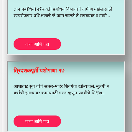
ज्ञान प्रबोधिनी स्त्रीशक्ती प्रबोधन विभागाचे ग्रामीण महिलांसाठी
स्वयंरोजगार प्रशिक्षणाचे जे काम चालते ते सगळ्यात प्रभावी…
वाचा आणि पहा
त्रिदशकपूर्ती यशोगाथा १७
आशाताई सुर्वे यांचे सासर-माहेर शिवगंगा खोऱ्यातले. मुलगी २
वर्षाची झाल्यावर कामासाठी गरज म्हणून पदवीचे शिक्षण…
वाचा आणि पहा