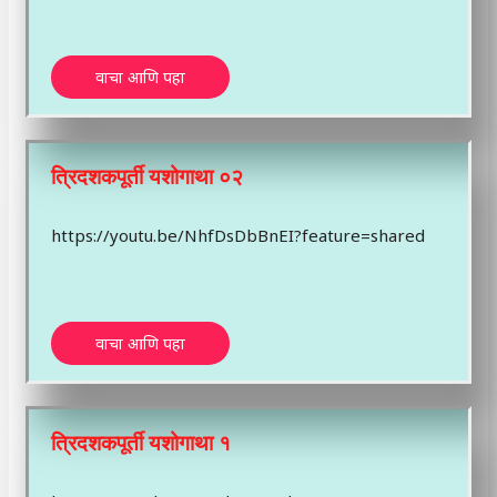
वाचा आणि पहा
त्रिदशकपूर्ती यशोगाथा ०२
https://youtu.be/NhfDsDbBnEI?feature=shared
वाचा आणि पहा
त्रिदशकपूर्ती यशोगाथा १