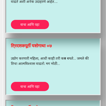
वाढते अशी अनेक उदाहरणे आहेत….
वाचा आणि पहा
त्रिदशकपूर्ती यशोगाथा ०७
उद्योग करणारी महिला, आधी काही तरी करुन बघते… जमले की
तिचा आत्मविश्वास वाढतो. मग मोठी…
वाचा आणि पहा