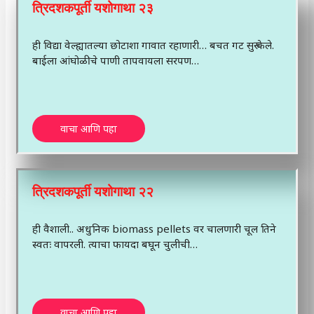
त्रिदशकपूर्ती यशोगाथा २३
ही विद्या वेल्ह्यातल्या छोटाशा गावात रहाणारी… बचत गट सुरु केले.
बाईला आंघोळीचे पाणी तापवायला सरपण…
वाचा आणि पहा
त्रिदशकपूर्ती यशोगाथा २२
ही वैशाली.. अधुनिक biomass pellets वर चालणारी चूल तिने
स्वतः वापरली. त्याचा फायदा बघून चुलीची…
वाचा आणि पहा