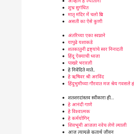
आव्हान हे ज्योतींना
शुभ्र सुगंधित
मातृ मंदिर में चलो प्रिय
असती का ऐसे कुणी
अंतरिच्या एका स्वप्नाने
यापुढे यशाकडे
शतकातुनी द्रष्ट्यांचे स्वर निनादती
हिंदू ऐक्याची ध्वजा
पाखरे भरारली
हे निवेदिते माते..
हे ऋषिवर श्री अरविंद
हिंदुभुमीच्या गौरवात मज श्रेय गवसले ह
शतशरदांस्तव स्वीकारा ही…
हे आनंदी गाणे
हे विश्वात्मक
हे कर्मयोगिन्
शिवभूमी आजला नवेच लेणे ल्याली
आज त्यामुळे कृतार्थ जीवन