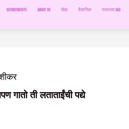
Departments
ABOUT US
सेवा
वैचारिक
स्वराज्य 360
िशीकर
पण गातो ती लताताईंची पद्ये