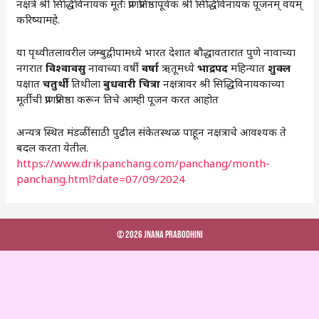
नक्षत्रे श्री सिद्धिविनायक मूर्तेः प्राणप्रतिष्ठापूर्वकं श्री सिद्धिविनायक पूजनम् वयम्
करिष्यामहे.
या पृथ्वीतलावरील जम्बुद्वीपामध्ये भारत देशात बौद्धावतारात पुणे नावाच्या
नगरात
विश्वावसु
नावाच्या वर्षी
वर्षा
ऋतूमध्ये
भाद्रपद
महिन्यात
शुक्ल
पक्षात
चतुर्थी
तिथीला
बुधवारी
चित्रा
नक्षत्रावर श्री सिद्धिविनायकाच्या
मूर्तीची प्राणप्रतिष्ठा करून तिचे आम्ही पूजन करत आहोत
अन्यत्र स्थित मंडळींसाठी पुढील संकेतस्थळ पाहून नक्षत्राचे आवश्यक ते
बदल करता येतील.
https://www.drikpanchang.com/panchang/month-
panchang.html?date=07/09/2024
© 2026 Jnana Prabodhini