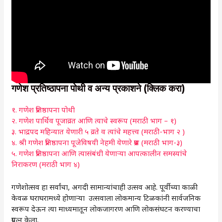
गणेश प्रतिष्ठापना पोथी व अन्य प्रकाशने (क्लिक करा)
१. गणेश प्रतिष्ठापना पोथी
२. गणेश पार्थिव पूजाव्रत आणि त्याचे स्वरूप (मराठी भाग – १)
३. भाद्रपद महिन्यात येणारी ५ व्रते व त्यांचे महत्त्व (मराठी-भाग २ )
४. श्री गणेश प्रतिष्ठापना पूजेविषयी नेहमी येणारे प्रश्न (मराठी भाग-३)
५. गणेश प्रतिष्ठापना आणि त्यासंबंधी येणाऱ्या आपत्कालीन समस्यांचे
निराकरण (मराठी भाग ४)
गणेशोत्सव हा सर्वांचा, अगदी सामान्यांचाही उत्सव आहे. पूर्वीच्या काळी
केवळ घराघरामध्ये होणाऱ्या उत्सवाला लोकमान्य टिळकांनी सार्वजनिक
स्वरूप देऊन त्या माध्यमातून लोकजागरण आणि लोकसंघटन करण्याचा
प्रयत्न केला.