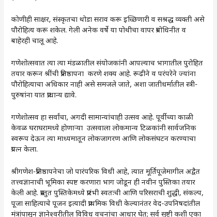
कोणीही साक्षर, संस्कृतचा थोडा सराव करू इच्छिणारी व सश्रद्ध व्यक्ती असे
पौरोहित्य करू शकेल. गेली अनेक वर्षे या पोथीचा वापर प्रबोधिनीत व
बाहेरही चालू आहे.
गणेशोत्सवात त्या त्या मंडळातील संयोजकांनी आपल्याच भागातील पुरोहित
तयार करून श्रींची प्रतिष्ठापना करणे शक्य आहे. रूढीने व परंपरेने ज्यांना
पौरोहित्याचा अधिकार नाही असे समजले जाते, अशा जातीधर्मातील स्त्री-
पुरुषांना यात प्राधान्य द्यावे.
गणेशोत्सव हा सर्वांचा, अगदी सामान्यांचाही उत्सव आहे. पूर्वीच्या काळी
केवळ घराघरामध्ये होणाऱ्या उत्सवाला लोकमान्य टिळकांनी सार्वजनिक
स्वरूप देऊन त्या माध्यमातून लोकजागरण आणि लोकसंघटन करण्याचा
प्रयत्न केला.
श्रीगणेश-प्रतिष्ठापनेचा जो पारंपरिक विधी आहे, त्यात मूर्तिपूजेमागील अद्वैत
तत्त्वज्ञानाची भूमिका स्पष्ट करणारा भाग जोडून ही नवीन पुस्तिका तयार
केली आहे. प्रस्तुत पुस्तिकेमध्ये प्रारंभी स्वतःची आणि परिसराची शुद्धी, संकल्प,
पूजा साहित्याचे पूजन इत्यादी प्राथमिक विधी केल्यानंतर वेद-उपनिषदांतील
मंत्रांपासून ज्ञानेश्वरीतील विविध वचनांचा आधार घेत; सर्व सृष्टी कशी एका