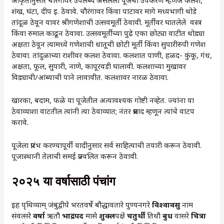
आकृतीनुसार चौरंगावर उपलब्ध असलेली पूजेची उपकरणे म्हणजे कलश,
शंख, घंटा, दीप इ. ठेवावे. चौरंगावर किंवा पाटावर मागे मध्यभागी थोडे
तांदूळ ठेवून यावर श्रीगणेशाची उत्सवमूर्ती ठेवावी. मूर्तीवर घातलेले वस्त्र
किंवा रुमाल काढून ठेवावा. उत्सवमूर्तीच्या पुढे एका छोट्या वाटीत थोड्या
अक्षता ठेवून त्यामध्ये गणेशाची धातूची छोटी मूर्ती किंवा सुपारीरुपी गणेश
ठेवावा. तांदुळाच्या राशीवर कलश ठेवावा. कलशात पाणी, हळद- कुंकू, गंध,
अक्षता, फूल, सुपारी, नाणे, कापूरवडी घालावी. कलशाच्या मुखावर
विड्याची/आंब्याची पाने लावावीत. कलशावर नारळ ठेवावा.
खारका, बदाम, फळे या पूजेतील अत्यावश्यक गोष्टी नव्हेत. ज्यांना या
ठेवाव्याशा वाटतील त्यांनी त्या ठेवाव्यात; नंतर प्रसाद म्हणून त्यांचे वाटप
करावे.
पूजेला प्रारंभ करण्यापूर्वी यादीनुसार सर्व साहित्याची तयारी करून ठेवावी.
पूजास्थानी तेलाची समई प्रज्वलित करून ठेवावी.
२०२५ या वर्षासाठी पंचांग
इह पृथिव्याम् जंबुद्वीपे भरतवर्षे बौद्धावतारे पुण्यनगरे
विश्वावसु
नाम
संवत्सरे
वर्षा
ऋतौ
भाद्रपद
मासे
शुक्ल
पक्षे
चतुर्थी
तिथौ
बुध
वासरे
चित्रा