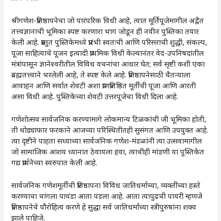
श्रीगणेश-प्रतिष्ठापनेचा जो पारंपरिक विधी आहे, त्यात मूर्तिपूजेमागील अद्वैत
तत्त्वज्ञानाची भूमिका स्पष्ट करणारा भाग जोडून ही नवीन पुस्तिका तयार
केली आहे. प्रस्तुत पुस्तिकेमध्ये प्रारंभी स्वतःची आणि परिसराची शुद्धी, संकल्प,
पूजा साहित्याचे पूजन इत्यादी प्राथमिक विधी केल्यानंतर वेद-उपनिषदांतील
मंत्रांपासून ज्ञानेश्वरीतील विविध वचनांचा आधार घेत; सर्व सृष्टी कशी एका
ब्रह्मतत्त्वाने भरलेली आहे, ते स्पष्ट केले आहे. प्रतिष्ठापनेसाठी चैतन्याला
आवाहन आणि सर्वात शेवटी अशा प्राणप्रतिष्ठित मूर्तीची पूजा आणि आरती
असा विधी आहे. पुस्तिकेच्या शेवटी उत्तरपूजेचा विधी दिला आहे.
गणेशोत्सव सार्वजनिक करण्यामागे लोकमान्य टिळकांची जी भूमिका होती,
ती थोड्याफार फरकाने आजच्या परिस्थितीतही सुसंगत आणि उपयुक्त आहे.
त्या दृष्टीने पाहता सध्याच्या सार्वजनिक गणेश-मंडळांनी त्या उत्सवामागील
जो सामाजिक आशय ध्यानात ठेवायला हवा, त्याचीही मांडणी या पुस्तिकेत
गद्य प्रार्थनेच्या स्वरुपात केली आहे.
सार्वजनिक गणेशमूर्तीची प्रतिष्ठापना विविध जातिधर्माच्या, व्यक्तींच्या हस्ते
करण्याचा चांगला पायंडा आता पडला आहे. आता त्यापुढची पायरी म्हणजे
प्रतिष्ठापनेचे पौरोहित्य करणे हे सुद्धा सर्व जातिधर्मांच्या स्त्रीपुरुषांना शक्य
झाले पाहिजे.