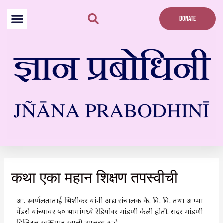
Skip
to
DONATE
content
कथा एका महान शिक्षण तपस्वीची
आ. स्वर्णलताताई भिशीकर यांनी आद्य संचालक कै. वि. वि. तथा आप्पा
पेंडसे यांच्यावर ५० भागांमध्ये रेडियोवर मांडणी केली होती. सदर मांडणी
डिजिटल स्वरूपात खाली उपलब्ध आहे.