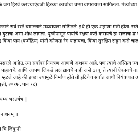
गळे जग हिरवे करण्याऐवजी हिरव्या काचांचा चष्मा वापरायला सांगितला. मंत्र्यांच्या
ाने सर्व रस्ते चामड्याने मढवायला सांगितले. इथे ही एक शहाणा मंत्री होता. रस्त
ांचा असा शोध लागला. धुळीपासून पायांचे रक्षण कसे करायचे हा राजाचा प्रश्न
्रिय) किंवा पाय (कर्मेंद्रिय) यांनी कोणता रंग पाहायचा, किंवा सुरक्षित राहून कस
पसरले आहेत. त्या सर्वांवर नियंत्रण आणणे अशक्य आहे. पण त्यांचे अस्तित्व ज्या
 पाहायचे. आणि आपण जिकडे लक्ष द्यायचे नाही असे ठरवू, ते त्यांनी ऐकायचे न
्हटले आहे की इच्छा ज्यामुळे निर्माण होते ती इंद्रियेच सर्वात आधी नियंत्रणात 
ृत्ती, २०१७ , पान १८)
नियम्य भरतर्षभ |
ाननाशनम्‌‍ ॥
 चि जिंकुनी