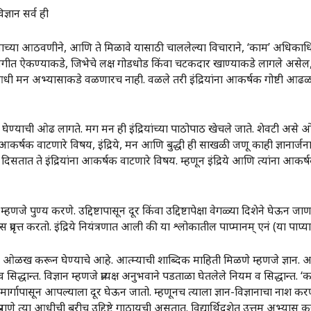
न सर्व ही
ंवा त्याच्या आठवणीने, आणि ते मिळावे यासाठी चाललेल्या विचाराने, ‌‘काम‌’ अधिक
क संगीत ऐकण्याकडे, जिभेचे लक्ष गोडधोड किंवा चटकदार खाण्याकडे लागले असेल
 मन अभ्यासाकडे वळणारच नाही. वळले तरी इंद्रियांना आकर्षक गोष्टी आढळल्
व घेण्याची ओढ लागते. मग मन ही इंद्रियांच्या पाठोपाठ खेचले जाते. शेवटी असे
ना आकर्षक वाटणारे विषय, इंद्रिये, मन आणि बुद्धी ही साखळी जणू काही ज्ञानार्जन
. दिसतात ते इंद्रियांना आकर्षक वाटणारे विषय. म्हणून इंद्रिये आणि त्यांना आकर
्हणजे पुण्य करणे. उद्दिष्टापासून दूर किंवा उद्दिष्टापेक्षा वेगळ्या दिशेने घेऊन 
 प्रवृत्त करतो. इंद्रिये नियंत्रणात आली की या श्लोकातील पाप्मानम्‌‍ एनं (या पा
्याची ओळख करून घेण्याचे आहे. आत्म्याची शाब्दिक माहिती मिळणे म्हणजे ज्ञान. आत्म्य
द्धान्त. विज्ञान म्हणजे प्रत्यक्ष अनुभवाने पडताळा घेतलेले नियम व सिद्धान्त.
ार्गापासून आपल्याला दूर घेऊन जातो. म्हणूनच त्याला ज्ञान-विज्ञानाचा नाश करणा
प्रमाणे त्या आधीची बरीच उद्दिष्टे गाठायची असतात. विद्यार्थिदशेत उत्तम अभ्यास करणे