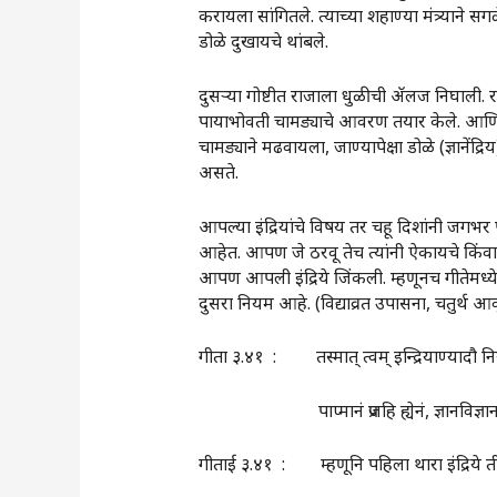
करायला सांगितले. त्याच्या शहाण्या मंत्र्याने स
डोळे दुखायचे थांबले.
दुसऱ्या गोष्टीत राजाला धुळीची ॲलज निघाली. राज
पायाभोवती चामड्याचे आवरण तयार केले. आणि बुट
चामड्याने मढवायला, जाण्यापेक्षा डोळे (ज्ञानेंद
असते.
आपल्या इंद्रियांचे विषय तर चहू दिशांनी जगभर 
आहेत. आपण जे ठरवू तेच त्यांनी ऐकायचे किंवा
आपण आपली इंद्रिये जिंकली. म्हणूनच गीतेमध्ये म
दुसरा नियम आहे. (विद्याव्रत उपासना, चतुर्थ आव
गीता ३.४१ : तस्मात्‌‍ त्वम्‌‍ इन्द्रियाण्यादौ 
पाप्मानं प्रजहि ह्येनं, ज्ञानविज्ञ
गीताई ३.४१ : म्हणूनि पहिला थारा इंद्रिये ती