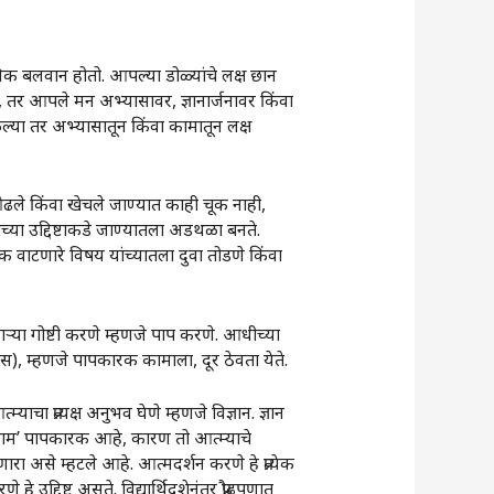
ाधिक बलवान होतो. आपल्या डोळ्यांचे लक्ष छान
, तर आपले मन अभ्यासावर, ज्ञानार्जनावर किंवा
या तर अभ्यासातून किंवा कामातून लक्ष
 ओढले किंवा खेचले जाण्यात काही चूक नाही,
ाच्या उद्दिष्टाकडे जाण्यातला अडथळा बनते.
्षक वाटणारे विषय यांच्यातला दुवा तोडणे किंवा
जाणाऱ्या गोष्टी करणे म्हणजे पाप करणे. आधीच्या
प्यास), म्हणजे पापकारक कामाला, दूर ठेवता येते.
ाचा प्रत्यक्ष अनुभव घेणे म्हणजे विज्ञान. ज्ञान
 ‌‘काम‌’ पापकारक आहे, कारण तो आत्म्याचे
रा असे म्हटले आहे. आत्मदर्शन करणे हे प्रत्येक
 हे उद्दिष्ट असते. विद्यार्थिदशेनंतर प्रौढपणात