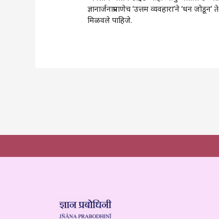
ज्ञानार्जनाप्रमाणेच ‌‘उत्तम व्यवहारा‌’ने ‌‘धन जोडू
मिळवले पाहिजे.