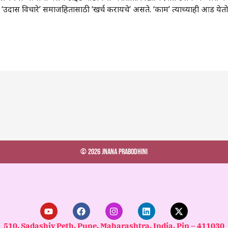
न‌’ ते ‌‘उदास विचारे‌’ समाजहितासाठी ‌‘खर्च करायचे‌’ असते. ‌‘काम‌’ त्याच्याही आड येतो
© 2026 Jnana Prabodhini
Y
F
I
L
X
o
a
n
i
-
u
c
s
n
t
510, Sadashiv Peth, Pune, Maharashtra, India. Pin – 411030