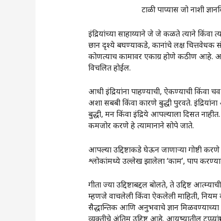
टाळी पाप्यास जो नाशी ज्ञानविज्ञा
इंद्रियांच्या साहाय्याने जे जे कळते त्याने कि
छान दृश्ये बघण्याकडे, कानांचे लक्ष चित्तवेध
कोणत्याच कामावर एकाग्र होणे कठीण आहे. आधी
विचलित होईल.
आधी इंद्रियांना पाहण्याची, ऐकण्याची किंवा च
अशा सबबी किंवा कारणे बुद्धी पुरवते. इंद्रियां
बुद्धी, मन किंवा इंद्रिये आपल्याला दिसत नाहीत
कमजोर करणे हे त्यामानाने सोपे जाते.
आपल्या उद्दिष्टाकडे घेऊन जाणाऱ्या गोष्टी करणे म
श्लोकांमध्ये उल्लेख झालेला ‌‘काम‌’, पाप करण्यास
गीता ज्या उद्दिष्टाबद्दल बोलते, ते उद्दिष्ट आत्म
म्हणजे वाचलेली किंवा ऐकलेली माहिती, नियम व सि
सैद्धान्तिक आणि अनुभवाचे ज्ञान मिळवण्याच्या म
व्यक्तीचे अंतिम उद्दिष्ट आहे. आयुष्यातील टप्प्यां