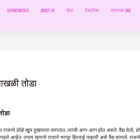
Departments
ABOUT US
सेवा
वैचारिक
स्वराज्य 360
ी साखळी तोडा
तोडा
त एका राजाचे डोळे खूप दुखायला लागतात. त्यांची आग-आग होत असते. वैद्य येतो,
ले आहेत. उपाय म्हणजे राजाने भरपूर हिरवाई पाहावी असे वैद्य सांगतो. राजाने लगे