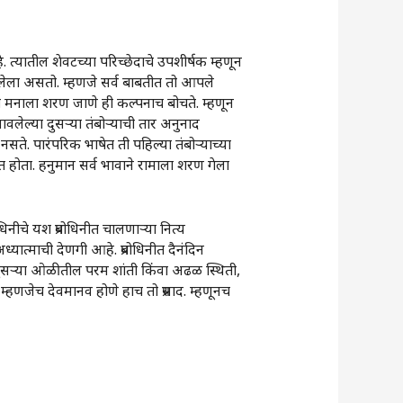
आहे. त्यातील शेवटच्या परिच्छेदाचे उपशीर्षक म्हणून
लेला असतो. म्हणजे सर्व बाबतीत तो आपले
षित मनाला शरण जाणे ही कल्पनाच बोचते. म्हणून
लेल्या दुसऱ्या तंबोऱ्याची तार अनुनाद
सते. पारंपरिक भाषेत ती पहिल्या तंबोऱ्याच्या
त होता. हनुमान सर्व भावाने रामाला शरण गेला
िनीचे यश प्रबोधिनीत चालणाऱ्या नित्य
यात्माची देणगी आहे. प्रबोधिनीत दैनंदिन
ा दुसऱ्या ओळीतील परम शांती किंवा अढळ स्थिती,
म्हणजेच देवमानव होणे हाच तो प्रसाद. म्हणूनच