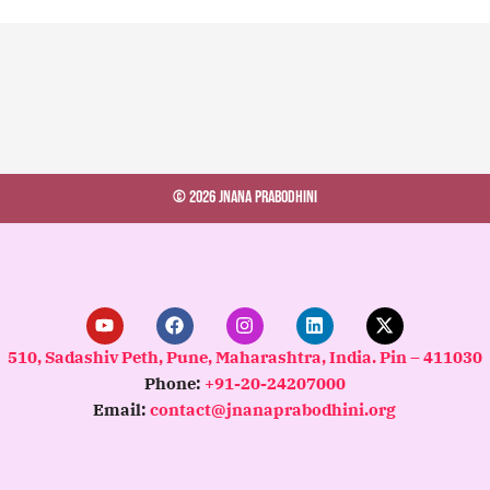
© 2026 Jnana Prabodhini
Y
F
I
L
X
o
a
n
i
-
u
c
s
n
t
510, Sadashiv Peth, Pune, Maharashtra, India. Pin – 411030
t
e
t
k
w
Phone:
+91-20-24207000
u
b
a
e
i
b
o
g
d
t
Email:
contact@jnanaprabodhini.org
e
o
r
i
t
k
a
n
e
m
r