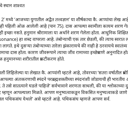
्थान शाश्वत
 : 2‌’ मध्ये ‌‘आजच्या युगातील अद्वैत तत्त्वज्ञान‌’ या शीर्षकाचा कै. आप्पांचा लेख 
रत‌’ ही पहिली ओळ आलेली आहे (पान 75). दास आपल्या स्वामीला कायम शरण गे
ाही इच्छा नसते. हनुमान श्रीरामाला या अर्थाने शरण गेलेला होता. आधुनिक शिक्
sonance) हा शब्द वापरला आहे. तंबोऱ्याची एक तार छेडली, की त्याच स्वरात लाव
 इथे दुसऱ्या तंबोऱ्याच्या तारेला झंकारायचे की नाही हे ठरवायचे स्वातंत्र्य न
ाचा दास होता. कारण जीवरूपाने त्याचा जीव रामाच्या इच्छेप्रमाणे अनुनादित हो
वळ हनुमानच्या शरीरातील प्रकटीकरण होते.
 लिहिलेल्या या लेखात कै. आप्पांनी म्हटले आहे, तोवरच्या ‌‘सतरा वर्षातील प्रबोध
पल्या अंतःकरणाची स्पंदने परब्रह्मशक्तीच्या स्पंदनांशी जोडायची ही भारतीय अध्
. ते तसे सातत्याने घडले पाहिजे‌’ सर्वभावाने शरणता साधली, की या श्लोकाच्य
्रसाद म्हणून आपल्याला मिळते. आपण मनुष्यत्वाकडून विकसित मनुष्यत्वाकडे जाणे 
 पोचतिल पथिकसंघ येथले‌’ असे म्हटले आहे. पथिकसंघ म्हणजे आपण सर्व.