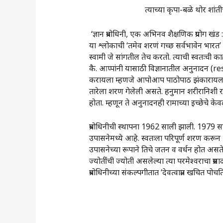
त्याच्या कृपा-बळे थोर शांतीचे स
‌ ‘ज्ञान प्रबोधिनी, एक अभिनव शैक्षणिक प्रयोग खंड
या श्लोकाची ‌‘तमेव शरणं गच्छ सर्वभावेन भा
स्वामी जे सांगतील तेच करतो. त्याची स्वतःची क
कै. आप्पांनी यासाठी विज्ञानातील अनुनादन (re
करायला म्हणजे आपोआप पाठोपाठ झंकारायला लागते.
तारेला शरण गेलेली असते. हनुमान शरीरानिशी राम
होता. म्हणून ते अनुनादनही रामाच्या इच्छेचे के
प्रबोधिनीची स्थापना 1962 साली झाली. 1979 साली
उपासनेमध्ये आहे. स्वतःला परिपूर्ण शरण करून आ
उपासनेच्या रूपाने तिचे जतन व वर्धन होत असते
ज्योतींची ज्योती असलेल्या त्या परमेश्वराचा प
प्रबोधिनीच्या संकल्पगीतात ‌‘देवत्वाप्रत खचित