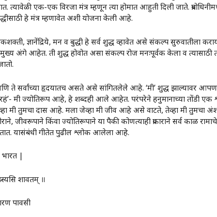
. त्यावेळी एक-एक विरजा मंत्र म्हणून त्या होमात आहुती दिली जाते. प्रबोधिनीमध्ये 
ा शुद्धीसाठी हे मंत्र म्हणावेत अशी योजना केली आहे.
चालकशक्ती, ज्ञानेंद्रिये, मन व बुद्धी हे सर्व शुद्ध व्हावेत असे संकल्प सुरुवातीला क
य अंगे आहेत. ती शुद्ध होवोत असा संकल्प रोज मनःपूर्वक केला व त्यासाठी तसे प्रय
जातो.
ि ते सर्वांच्या हृदयातच असते असे सांगितलेले आहे. ‌‘मी‌’ शुद्ध झाल्यावर आपण
ज्योतिरहं‌’- मी ज्योतिरूप आहे, हे शब्दही आले आहेत. परंपरेने हनुमानाच्या तोंडी एक
ेव्हा मी तुमचा दास आहे. मला जेव्हा मी जीव आहे असे वाटते, तेव्हा मी तुमचा 
, जीवरूपाने किंवा ज्योतिरूपाने या पैकी कोणत्याही प्रकाराने सर्व काळ रामाचे 
तात. यासंबंधी गीतेत पुढील श्लोक आलेला आहे.
 भारत |
्स्यसि शावतम्‌‍ ॥
 शरण पावसी