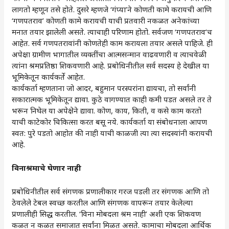
लागतो म्हणून तसे होते. दुसरे म्हणजे ‌‘गंप्या‌’ने कोणती कामे करायची आणि
‌‘गणपतराव‌’ कोणती कामे करायची याची प्रतवारी नकळत अनेकांच्या
मनात तयार झालेली असते. त्याचाही परिणाम होतो. सर्वजण ‌‘गणपतराव‌’च
आहेत. सर्व गणपतरावांनी कोणतेही काम करायला तयार असले पाहिजे. ही
अपेक्षा ग्रामीण भागातील व्यक्तींचा आत्मसन्मान वाढवणारी व त्याचवेळी
त्यांना श्रमप्रतिष्ठा शिकवणारी आहे. प्रबोधिनीतील सर्व सदस्य हे देखील या
भूमिकेतून कार्यकर्ते आहेत.
कार्यकर्ता म्हणताना जो आदर, बहुमान परस्परांना द्यायचा, तो सर्वांनी
सकारात्मक भूमिकेतून द्यावा. कुठे वागण्यात काही कमी पडत असले तर ते
भरून निघेल या अपेक्षेने द्यावा. कोण, काय, किती, व कसे काम करतो
याची काटेकोर चिकित्सा करत बसू नये. कार्यकर्ता या संबोधनाला आपण
स्वत: पुरे पडतो आहोत की नाही याची काळजी त्या त्या सदस्यांनी करायची
आहे.
विनाश्रमाचे घेणार नाही
प्रबोधिनीतील सर्व संगणक प्रणालीकार गरज पडली तर संगणक आणि तो
ठेवलेले टेबल स्वच्छ करतील आणि संगणक वापरून तयार केलेल्या
प्रणालीही सिद्ध करतील. ‌‘विना मोबदला श्रम नाही‌’ अशी एक शिकवण
कळत न कळत समाजात सर्वांना मिळत असते. कामाचा मोबदला आर्थिक