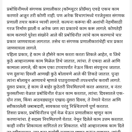
प्रबोधिनीमध्ये संगणक प्रणालीकार (कॉम्प्युटर प्रोग्रॅमर) एवढे एकच काम
करणारे अजून तरी कोणी नाही. पण अनेक विभागांमध्ये गरजेनुसार संगणक
प्रणाली तयार करून घ्यावी लागते. कल्पना करूया की अशांची नेहमीसाठी
गरज निर्माण झाली व अनेक जण त्या प्रकारचे काम करू लागले. कोणतेही
काम करणारे पुरेशा संख्येने आले की प्रबोधिनीत त्यांचे काम करण्याचे चार
प्रकार जाणवायला लागतात. तसेच या संगणक प्रणालीकारांचेही चार प्रकार
जाणवायला लागले.
पहिला प्रकार, हे काम जे हौसेने काम करता करता शिकले आहेत, व जिथे
कुठे आव्हानात्मक काम मिळेल तिथे जातात, त्यांचा. ते एकदा आले आणि
कामाला लागले, की काम एका टप्प्यापर्यंत नेऊन किंवा संपवूनच जातात.
पण दुसऱ्या दिवशी आणखी कुठे बोलावणे आले की तिकडे जातात. पुन्हा
त्यांना बोलावून आणायचे म्हणजे पाठपुराव्याची तपश्चर्याच करावी लागते.
दुसरा प्रकार, हे काम जे बाहेर कुठेतरी नियमितपणे करत असतात, व नंतर
फुरसतीच्या वेळात प्रबोधिनीत येऊन काम करतात, त्यांचा. दिवसातले एक-
दोन तास, किंवा आठवड्यातून एखाद-दुसरा दिवस, ते नेमाने येतात आणि
स्वीकारलेली जबाबदारी, सावकाश परंतु निश्चितपणे पूर्ण करतात.
तिसरा प्रकार, प्रबोधिनीतच पूर्ण वेळ येऊन प्रणालीकार म्हणून काम
करणाऱ्यांचा. हे सदस्य नियमितपणेे येतात. नेमून दिलेले काम उत्तम करतात.
काही नवीन शिकायला सांगितले तर शिकतात. थोडे आव्हानात्मक काम दिले