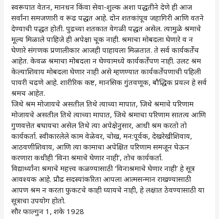
स्वरूपात वेतन, मानधन किंवा सेवा-शुल्क अशा पद्धतीने देणे ही आज
सर्वांना समजणारी व रूढ पद्धत आहे. दोन शतकांपूव जहागिरी आणि वतने
देण्याची पद्धत होती. पुढच्या शतकात वेगळी पद्धत असेल. त्यामुळे श्रमाचे
मूल्य मिळाले पाहिजे ही अपेक्षा चूक नाही. श्रमाचा मोबदला घेणारे व न
घेणारे संगणक प्रणालीकार आजही पाहायला मिळतात. ते सर्व कार्यकर्तेच
आहेत. केवळ श्रमाचा मोबदला न घेण्यामध्ये कार्यकर्तेपण नाही. उलट श्रम
केल्याशिवाय मोबदला घेणार नाही असे म्हणण्यात कार्यकर्तेपणाची पहिली
पायरी चढणे आहे. शारीरिक कष्ट, मानसिक गुंतवणूक, बौद्धिक प्रयत्न हे सर्व
श्रमच आहेत.
जिथे श्रम मोजायचे असतील तिथे त्याच्या मापात, जिथे श्रमाचे परिणाम
मोजायचे असतील तिथे त्याच्या मापात, जिथे श्रमाचा परिणाम सातत्य आणि
गुणवत्तेत बघायचा असेल तिथे त्या अपेक्षेनुसार, आधी श्रम करतो तो
कार्यकर्ता. स्वीकारलेले काम वेळेवर, चोख, मन:पूर्वक, देखरेखीशिवाय,
आठवणीशिवाय, आणि त्या कामाचा अपेक्षित परिणाम समजून घेऊन
करणारा कधीही ‌‘विना श्रमाचे घेणार नाही‌’, तोच कार्यकर्ता.
विद्यार्थ्यांना श्रमाचे महत्त्व कळण्यासाठी ‌‘विनाश्रमाचे घेणार नाही‌’ हे सूत्र
आवश्यक आहे. प्रौढ सदस्यांकरिता आपला आत्मसन्मान राखण्यासाठी
आपण श्रम न करता फुकटचे काही घ्यायचे नाही, हे लक्षात ठेवण्यासाठी या
सूत्राचा उपयोग होतो.
सौर फाल्गुन 1, शके 1928