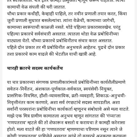
तर स्वीकारतात. चार इतर कामेही उत्सुकता म्हणून करून पाहतात. त्यांची
कामाची वेळ संपली की घरी जातात.
चौथा प्रकार कधीही, केव्हाही पाहिले, तर नवीन प्रणाली तयार करत, किंवा
जुनी प्रणाली सुधारत बसलेल्यांचा. त्यांना वेळेची, कामाच्या जागेची,
कामाच्या स्वरूपाची काळजी नसते. थोडे पहिल्या प्रकारासारखेच. परंतु
पहिल्या प्रकारचे सर्वसंचारी असतात. त्यातला थोडा वेळ प्रबोधिनीच्या
वाट्याला येतो. चौथ्या प्रकारचे प्रबोधिनीतच संचार करत असतात.
पहिले दोन प्रकार तर मी प्रबोधिनीत अनुभवले आहेतच. पुढचे दोन प्रकार
तशा प्रकारचे काम वाढले की भेटतील याची खात्री आहे.
चारही प्रकारचे सदस्य कार्यकर्तेच
या चार प्रकारच्या संगणक प्रणालीकारांमध्ये प्रबोधिनीच्या कार्यशैलीप्रमाणे
सवेतन-निर्वेतन, अंशकाल-पूर्णकाल-सर्वकाल, स्वयंसेवी-नियुक्त,
प्रासंगिक-नियमित, हौशी-व्यावसायिक, व्रती-व्यवहारी, शिकाऊ-अनुभवी-
निवृत्तीनंतर काम करणारे, अशा सर्व रंगछटांचे सदस्य सापडतील. अशा
सर्वांनी परस्परांना प्रबोधिनीचा कार्यकर्ता म्हणूनच संबोधावे असे मला वाटते.
माझे एक मित्र ग्रामीण कामातला अनुभव म्हणून सांगतात की ‌‘गंप्या‌’ला
‌‘गणपतराव‌’ म्हटले की तो शेफारून बसतो व करायचा ते कामही करेनासा
होतो. मला वाटते की हा ‌‘गणपतराव‌’ म्हणण्याचा परिणाम नसून त्याने जे
कोणी ‌‘गणपतराव‌’ पाहिलेले असतात त्यांचे तो वरवरचे अनुकरण करायला