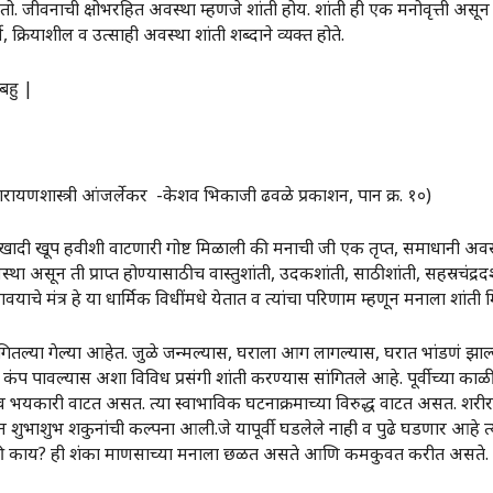
तो. जीवनाची क्षोभरहित अवस्था म्हणजे शांती होय. शांती ही एक मनोवृत्ती असून
, क्रियाशील व उत्साही अवस्था शांती शब्दाने व्यक्त होते.
 बहु |
॥
ारायणशास्त्री आंजर्लेकर -केशव भिकाजी ढवळे प्रकाशन, पान क्र. १०)
 खूप हवीशी वाटणारी गोष्ट मिळाली की मनाची जी एक तृप्त, समाधानी अवस्था
ा असून ती प्राप्त होण्यासाठीच वास्तुशांती, उदकशांती, साठीशांती, सहस्रचंद्रदर्
याचे मंत्र हे या धार्मिक विधींमधे येतात व त्यांचा परिणाम म्हणून मनाला शांती
गितल्या गेल्या आहेत. जुळे जन्मल्यास, घराला आग लागल्यास, घरात भांडणं झाल्यास
 पावल्यास अशा विविध प्रसंगी शांती करण्यास सांगितले आहे. पूर्वीच्या काळी म
भयकारी वाटत असत. त्या स्वाभाविक घटनाक्रमाच्या विरुद्ध वाटत असत. शरीरावय
न शुभाशुभ शकुनांची कल्पना आली.जे यापूर्वी घडलेले नाही व पुढे घडणार आहे 
 काय? ही शंका माणसाच्या मनाला छळत असते आणि कमकुवत करीत असते. त्यामुळ