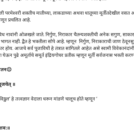
ी परमेश्वरी शक्तीच मातीच्या, लाकडाच्या अथवा धातूच्या मूर्तीतदेखील वसत
हणून प्रचलित आहे.
िध नावांनी ओळखले जाते. निर्गुण, निराकार चैतन्यशक्तीची अनेक सगुण, साकार रूप
भागत नाही. द्वैत हे भक्तीला सोपे आहे. म्हणून निर्गुण, निराकाराची जाण ठेवूनस
होय. आजचे सर्व पूजाविधी हे तंत्रात सांगितले आहेत असे स्वामी विवेकानंदांनी म
घेऊन पुढे अमूर्ताचे समूर्त इंद्रियगोचर प्रतीक म्हणून मूर्ती सर्वजनास भक्ती 
ातन
😐
पूजये
त्
॥
’ हे तत्त्वज्ञान वेदाला धरून मांडणे चालूच होते म्हणून ‌’
ेशव
:
॥