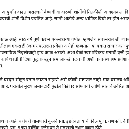
युर्मान वाढत असल्याने वैष्णवी वा वारुणी शांतींची तितकीशी आवश्यकता दि
करावयाची शांती विशेष प्रचलित आहे. साठी शांतीचे अन्य धार्मिक विधी तर होत अस
काळ आहे. साठ वर्षे पूर्ण करून एकसष्टाव्या वर्षात म्हणजेच संवत्सरात जी व्यक्ती
तीलाच एकसष्टी (जन्मसंवत्सरात प्रवेश) असेही म्हणतात. या वयात साधारणतः पुत
व्यावसायिक निवृत्तीचाही हाच काळ असतो. अशा वेळी स्वाभाविकच मनाची वृत्त
 कार्यशक्तीची दिशा कुटुंबाकडून समाजाकडे वळवावी अशी वानप्रस्थाश्रम प्रवेशा
ा.
जे घरदार सोडून वनात जाऊन राहाणे असे कोणी सांगणार नाही. मात्र घरातच अलि
ेत आहे. घरातील मुख्य जबाबदारी पुढील पिढीवर सोपवावी आणि स्वतःचे उर्वर
ान आहे. घरोघरी चालणारी कुलदेवता, इष्टदेवता यांची नित्यपूजा, गणपती, देवी,
ुणी, यंत्र, इ.च्या वार्षिक पूजेमधून ते महत्त्वाचे स्थान व्यक्त होते.