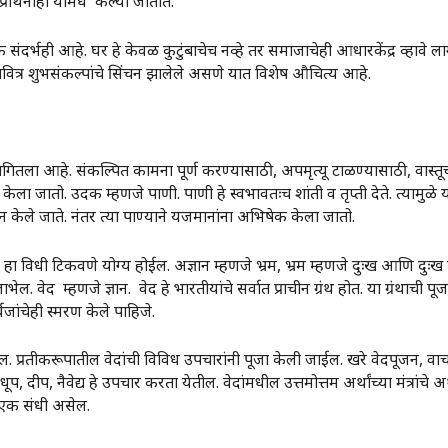
्रार्थनाही यामधे केल्या जातात.
र्भही आहे. घर हे केवळ कुटुंबाचेच नव्हे तर समाजाचेही आधारकेंद्र व्हावे लाग
पवित्र शुभसंकल्पांचे सिंचन झालेले असणे यात विशेष औचित्य आहे.
तला आहे. संकल्पित कामना पूर्ण करण्यासाठी, अपमृत्यू टाळण्यासाठी, वास्तूच्य
 जातो. उदक म्हणजे पाणी. पाणी हे स्वभावतःच शांती व तृप्ती देते. त्यामुळे 
ेले जाते. नंतर त्या पाण्याने यजमानांना अभिषेक केला जातो.
िधी टिकवणे योग्य होईल. अज्ञान म्हणजे भ्रम, भ्रम म्हणजे दुःख आणि दुःख 
ल. वेद म्हणजे ज्ञान. वेद हे भारतीयांचे सर्वात प्राचीन ग्रंथ होत. या ग्रंथाची पूज
वजांचेही स्मरण केले पाहिजे.
. प्रतीकरूपातील वेदांची विविध उपचारांनी पूजा केली जाईल. खरे वेदपूजन, व
, धूप, दीप, नैवेद्य हे उपचार करता येतील. वेदांमधील उत्तमोत्तम अर्थांच्या मंत्रां
एक संधी असेल.