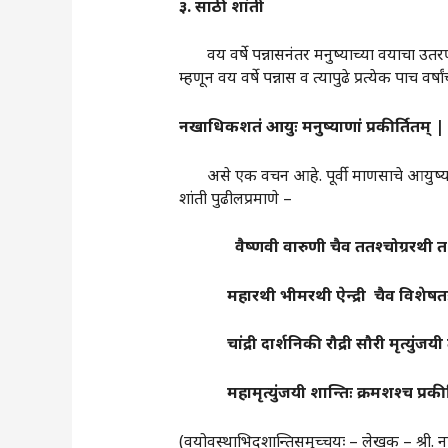
३
.
साठी
शांती
वय वर्षे पन्नासनंतर मनुष्याच्या वयाचा उतर
म्हणून वय वर्षे पन्नास व त्यापुढे प्रत्येक पाच वर्
नखाधिकशतं
आयुः
मनुष्याणां
प्रकीर्तितम्
‌‍ |
असे एक वचन आहे. पूर्वी माणसाचे आयुष्य शंभर 
शांती पुढीलप्रमाणे –
वैष्णवी
वारुणी
चैव
ततश्चोग्ररथी
त
महारथी
भीमरथी
ऐन्द्री
चैव
विशेषत
चांद्री
दार्शनिकी
रौद्री
सौरी
मृत्युंजयी
महामृत्युंजयी
शान्तिः
क्रमशश्च
प्रकी
(वयोवस्थाभिदशान्तिसमुच्चयः – लेखक – श्री. न