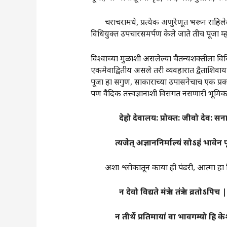
चराचरामधे, प्रत्येक अणुरेणूत भरून राहिलेल
विधियुक्त उपचारसमर्पण केले जाते तीच पूजा म्
विश्वाच्या मुळाशी असलेल्या चैतन्यशक्तीला विव
एकमेवाद्वितीय असले तरी व्यवहारात द्वैताशिवाय 
पूजा हा सगुण, साकाराच्या उपासनेचाच एक प्रकार 
पण वैदिक तत्त्वज्ञानाशी विसंगत नसणारी भूमिका 
देहो
देवालय
:
प्रोक्त
:
जीवो
देव
:
सन
त्यजे
त्
अज्ञाननिर्माल्यं
सोऽहं
भावेन
अशा श्लोकातून काया ही पंढरी, आत्मा हा विठ्ठल‌
न
देवो
विद्यते
मंत्रे
न
तंत्रे
न
व्रतोऽपिच
|
न
तीर्थे
प्रतिमायां
वा
भावगम्यो
हि
क