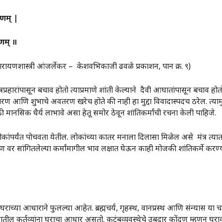
णम्
‌‍ |
णम्
‌‍
॥
ारायणशास्त्री आंजर्लेकर – केशवभिकाजी ढवळे प्रकाशन, पान क्र. ९)
हारांपासून बचाव होतो त्याप्रमाणे शांती केल्याने दैवी आघातांपासून बचाव होतो
ण आणि शुभाचे अवतरण खरेच होते की नाही हा मुद्दा विवादास्पदच ठरेल. त्यामुळ
ी मानसिक धैर्य लाभावे असा हेतू समोर ठेवून शांतिकर्मांची रचना केली पाहिजे.
्टी लोकांपर्यंत पोचवता येतील. लोकांच्या कातर मनाला दिलासा मिळेल असे मंत्र त्या
 पण वर सांगितलेल्या कर्मांमागील भाव लक्षात घेऊन काही मोजकी शांतिकर्मे करण्य
च्या आधाराने फुलल्या आहेत. ब्रह्मचर्य, गृहस्थ, वानप्रस्थ आणि संन्यास या च
तील कर्तव्यांना घराचा आधार असतो. कुटुंबव्यवस्थेचे उबदार कोंदण म्हणून घर