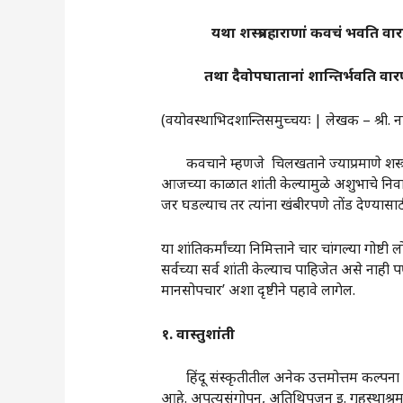
यथा
शस्त्रप्रहाराणां
कवचं
भवति
वार
तथा
दैवोपघातानां
शान्तिर्भवति
वार
(वयोवस्थाभिदशान्तिसमुच्चयः | लेखक – श्री. न
कवचाने म्हणजे चिलखताने ज्याप्रमाणे शस्त्रप्र
आजच्या काळात शांती केल्यामुळे अशुभाचे निवार
जर घडल्याच तर त्यांना खंबीरपणे तोंड देण्यासाठ
या शांतिकर्मांच्या निमित्ताने चार चांगल्या गोष
सर्वच्या सर्व शांती केल्याच पाहिजेत असे नाही
मानसोपचार‌’ अशा दृष्टीने पहावे लागेल.
१
.
वास्तुशांती
हिंदू संस्कृतीतील अनेक उत्तमोत्तम कल्पना घरा
आहे. अपत्यसंगोपन, अतिथिपूजन इ. गृहस्थाश्रमा