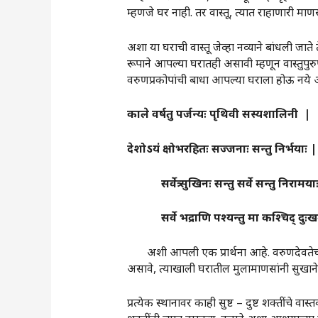
म्हणजे घर नाही. तर वास्तू, त्यात राहाणारी माणस
अशा या घराची वास्तू जेव्हा नव्याने बांधली जाते
रूपाने आपल्या घरातही असावी म्हणून वास्तुपु
वरुणप्रकोपांची बाधा आपल्या घराला होऊ नये
काले
वर्षतु
पर्जन्यः
पृथिवी
सस्यशालिनी
|
देशोऽयं
क्षोभरहितः
सज्जनाः
सन्तु
निर्भयाः
|
सर्वेत्र
सुखिनः
सन्तु
सर्वे
सन्तु निरामया
सर्वे
भद्राणि
पश्यन्तु
मा
कश्चिद्
‌‍
दुःखम
अशी आपली एक प्रार्थना आहे. वरुणदेवतेच्या 
असावे, त्याखाली घरातील मुलामाणसांनी सुखाने राह
प्रत्येक स्थानावर काही सुष्ट – दुष्ट शक्तींच