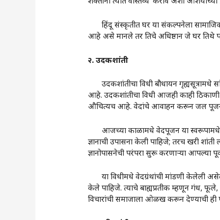
शक्तींनी त्यात वास्तव्य करावे अशा आशयाच्या प
हिंदू संस्कृतीत घर या संकल्पनेला सामाजिक संद
आहे असे मानले तर तिचे अधिष्ठान जे घर तिथे 
२
.
उदकशांती
उदकशांतीचा विधी बौधायन गृह्यसूत्रामधे सांगि
आहे. उदकशांतीचा विधी आजही काही ठिकाणी केला
औचित्यच आहे. वेदांचे आवाहन करून जल पूजन क
आजच्या काळामधे वेदपूजन या स्वरूपामधे हा व
ज्ञानाची उपासना केली पाहिजे; तरच खरी शांती लाभे
ज्ञानोपासनेची परंपरा सुरू करणाऱ्या आपल्या पूर्
या विधीमधे वेदग्रंथांची मांडणी केलेली असेल
केले पाहिजे. त्याचे बाह्यप्रतीक म्हणून गंध, फूले
विचारांची समाजाला ओळख करून देण्याची ही 