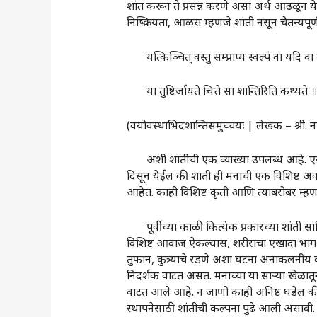
शांत करून ते प्रसन्न करणे असा अर्थ आढळून ये
निष्क्रियता, आळस म्हणजे शांती नसून चैतन्यपूर्ण
यत्किञ्चित् वस्तु सम्प्राप्य स्वल्पं वा यदि वा
या तुष्टिर्जायते चित्ते सा शान्तिरिति कथ्यते 
(वयोवस्थाभिदशान्तिसमुच्चयः | लेखक – श्री. न
अशी शांतीची एक व्याख्या उपलब्ध आहे. एखादी
दिसून येईल की शांती ही मनाची एक विशिष्ट अवस्थ
आहेत. काही विशिष्ट कृती आणि त्याबरोबर म्हणाव
पूर्वीच्या काळी कित्येक प्रकारच्या शांती सां
विशिष्ट आवाज ऐकल्यास, शरीराचा एखादा भाग कंप
तुफान, कुत्र्याचे रडणे अशा घटना अनाकलनीय व 
निदर्शक वाटत असत. मनाच्या या साऱ्या खेळातू
वाटत आले आहे. न जाणो काही अनिष्ट घडेल की
स्थापनेसाठी शांतीची कल्पना पुढे आली असावी.