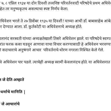
 ७, ८ एप्रिल १९३४ या दोन दिवशी तत्त्वनिष्ठ परिवर्तनवादी परिषदेचे प्रथम अधिवेश
नव्हेत तर मनुष्यकृतच असल्याचा स्पष्ट निर्णय केला.
िवेशन भरले ते २७ डिसेंबर १९३५ या दिवशी ! याच्या आधी डॉ. बाबासाहेब आंबेडकर
देण्यात आला. डॉ. कुर्तकोटी या अधिवेशनाचे अध्यक्ष होते.
द सरस्वती यांच्या अध्यक्षतेखाली तिसरे अधिवेशन झाले. या परिषदेचे स्वागताध्य
ारांत फरक कसा घडवून आणावा याचा विचार करण्यासाठी हे अधिवेशन भरवण्या
णि सदाचाराचे अनुषंगाने आचार परिवर्तनाचे धोरण नगरला निश्चित केले गेले.
िवेशन पार पडले. त्याचेही अध्यक्ष स्वामी केवलानंदच होते. या अधिवेशनात जे
त
जे
देति
अम्हाते
धर्माचे
मानिति
|
न
जे
आचारांचे