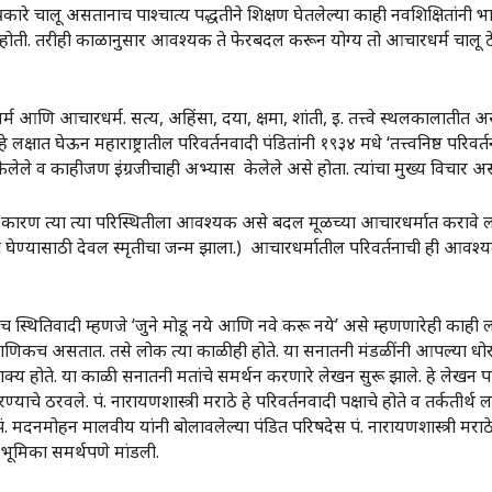
रे चालू असतानाच पाश्चात्य पद्धतीने शिक्षण घेतलेल्या काही नवशिक्षितांनी भा
ोती. तरीही काळानुसार आवश्यक ते फेरबदल करून योग्य तो आचारधर्म चालू ठ
म आणि आचारधर्म. सत्य, अहिंसा, दया, क्षमा, शांती, इ. तत्त्वे स्थलकालातीत अस
षात घेऊन महाराष्ट्रातील परिवर्तनवादी पंडितांनी १९३४ मधे ‌‘तत्त्वनिष्ठ परिवर्त
स केलेले व काहीजण इंग्रजीचाही अभ्यास केलेले असे होता. त्यांचा मुख्य विचार अ
ाचे कारण त्या त्या परिस्थितीला आवश्यक असे बदल मूळच्या आचारधर्मात करावे 
वधर्मात घेण्यासाठी देवल स्मृतीचा जन्म झाला.) आचारधर्मातील परिवर्तनाची ही आ
थितिवादी म्हणजे ‌‘जुने मोडू नये आणि नवे करू नये‌’ असे म्हणणारेही काही लो
 प्रामाणिकच असतात. तसे लोक त्या काळीही होते. या सनातनी मंडळींनी आपल्या
े शक्य होते. या काळी सनातनी मतांचे समर्थन करणारे लेखन सुरू झाले. हे लेखन पर
ाचे ठरवले. पं. नारायणशास्त्री मराठे हे परिवर्तनवादी पक्षाचे होते व तर्कतीर्थ लक्
पं. मदनमोहन मालवीय यांनी बोलावलेल्या पंडित परिषदेस पं. नारायणशास्त्री मराठे व
ाची भूमिका समर्थपणे मांडली.