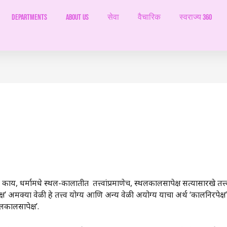
Departments
ABOUT US
सेवा
वैचारिक
स्वराज्य 360
 धर्मामधे स्थल-कालातीत तत्त्वांप्रमाणेच, स्थलकालसापेक्ष सत्यासारखे तत्त
ेक्ष‌’ अमक्या वेळी हे तत्त्व योग्य आणि अन्य वेळी अयोग्य याचा अर्थ ‌‘कालनिरपेक
्थलकालसापेक्ष‌’.