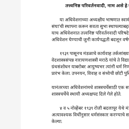
तत्त्वनिष्ठ
परिवर्तनवादी
,
नाम
असे
हे
या अधिवेशनाच्या अध्यक्षीय भाषणात स्वामी केव
संघा‌’ची स्थापना करून सवता सुभा स्थापल्याबद्दल
याच अधिवेशनात तत्त्वनिष्ठ परिवर्तनवादी परिषदे
अधिवेशन घेण्याची जुनी कार्यपद्धती बदलून वर्ष
१९३९ पासूनच मंडळाचे कार्यवाह तर्कसांख्यतीर्थ
वेदशास्त्रसंपन्न नारायणशास्त्री मराठे यांचे ते 
ग्रंथसंशोधन याबरोबर आयुष्यभर त्यांनी धर्म निर्
प्रारंभ केला. उपनयन, विवाह व संध्येची छोटी 
यानंतरच्या अधिवेशनांमधे शास्त्रचर्चेसाठी एक 
शास्त्रचर्चेचे स्थायी अध्यक्षपद दिले गेले होते.
४ व ५ नोव्हेंबर १९३९ रोजी बदलापूर येथे मंडळा
अत्यावश्यक विधींनुसार धर्मसंस्कार करण्याचे सम
केल्या.