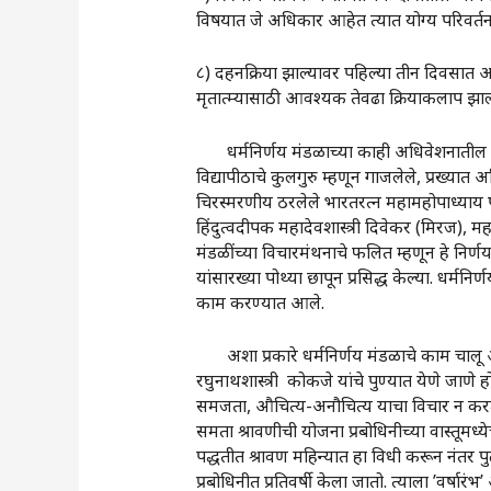
विषयात जे अधिकार आहेत त्यात योग्य परिवर्
८) दहनक्रिया झाल्यावर पहिल्या तीन दिवसात अस
मृतात्म्यासाठी आवश्यक तेवढा क्रियाकलाप झाल
धर्मनिर्णय मंडळाच्या काही अधिवेशनातील निर्ण
विद्यापीठाचे कुलगुरु म्हणून गाजलेले, प्रख्यात 
चिरस्मरणीय ठरलेले भारतरत्न महामहोपाध्याय पां. वा
हिंदुत्वदीपक महादेवशास्त्री दिवेकर (मिरज), मह
मंडळींच्या विचारमंथनाचे फलित म्हणून हे निर्णय
यांसारख्या पोथ्या छापून प्रसिद्ध केल्या. धर्मनि
काम करण्यात आले.
अशा प्रकारे धर्मनिर्णय मंडळाचे काम चालू असतान
रघुनाथशास्त्री कोकजे यांचे पुण्यात येणे जाणे होत
समजता, औचित्य-अनौचित्य याचा विचार न करता, 
समता श्रावणीची योजना प्रबोधिनीच्या वास्तूमध्
पद्धतीत श्रावण महिन्यात हा विधी करून नंतर पु
प्रबोधिनीत प्रतिवर्षी केला जातो. त्याला ‌’वर्षारंभ‌