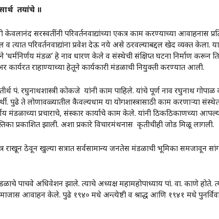
सार्थ
तयांचे
॥
लानंद सरस्वतींनी परिवर्तनवाद्यांच्या एकत्र काम करण्याच्या आवाहनास प्रतिसाद
 व त्यात परिवर्तनवाद्यांना प्रवेश देऊ नये असे ठरवल्याबद्दल खेद व्यक्त केला. य
ने ‌‘धर्मनिर्णय मंडळ‌’ हे नाव धारण केले व संस्थेची संक्षिप्त घटना निर्माण करू
भर कार्यरत राहाण्याच्या हेतूने कार्यकारी मंडळाची नियुक्ती करण्यात आली.
 पं. रघुनाथशास्त्री कोकजे यांनी काम पाहिले. यांचे पूर्ण नाव रघुनाथ गोपाळ क
विद्यार्थी. पुढे ते लोणावळ्यातील कैवल्यधाम या योगशास्त्रासाठी काम करणाऱ्या संस्
णय मंडळाच्या प्रचाराचे, संस्कार कार्याचे काम केले. यांनी ठिकठिकाणच्या आपल्या
पुस्तिका प्रकाशित झाली. अशा प्रकारे विचारमंथनास कृतीचीही जोड मिळू लागली.
सत्र राखून ठेवून खुल्या सत्रात सर्वसामान्य जनतेस मंडळाची भूमिका समजावून सां
चे पाचवे अधिवेशन झाले. त्याचे अध्यक्ष महामहोपाध्याय पां. वा. काणे होते. त
ाजास आवाहन केले. पुढे १९४० मधे अन्त्येष्टी व श्राद्ध आणि १९४१ मधे पुनर्विवाह