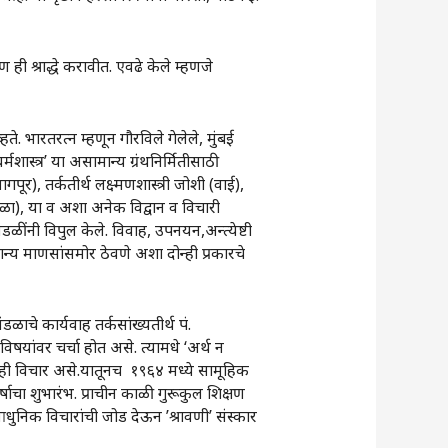
ी श्राद्धे करावीत. एवढे केले म्हणजे
 भारतरत्न म्हणून गौरविले गेलेले, मुंबई
शास्त्र‌’ या असामान्य ग्रंथनिर्मितीसाठी
गपूर), तर्कतीर्थ लक्ष्मणशास्त्री जोशी (वाई),
ावळा), या व अशा अनेक विद्वान व विचारी
डळींनी विपुल केले. विवाह, उपनयन,अन्त्येष्टी
सामान्य माणसांसमोर ठेवणे अशा दोन्ही प्रकारचे
ाचे कार्यवाह तर्कसांख्यतीर्थ पं.
विषयांवर चर्चा होत असे. त्यामधे ‌‘अर्थ न
ाही विचार असे.यातूनच १९६४ मध्ये सामूहिक
षाचा शुभारंभ. प्राचीन काळी गुरूकुल शिक्षण
ुनिक विचारांची जोड देऊन ‌’श्रावणी‌’ संस्कार