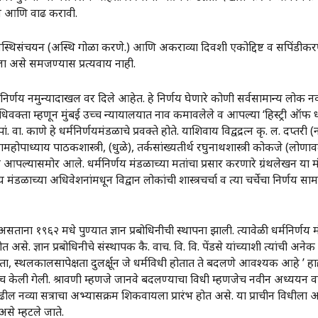
तन आणि वाढ करावी.
्थिसंचयन (अस्थि गोळा करणे.) आणि अकराव्या दिवशी एकोद्दिष्ट व सपिंडीकरण ह
ा असे समजण्यास प्रत्यवाय नाही.
य नमुन्यादाखल वर दिले आहेत. हे निर्णय घेणारे कोणी सर्वसामान्य लोक नव्हते.
अधिवक्ता म्हणून मुंबई उच्च न्यायालयात नाव कमावलेले व आपल्या ‌‘हिस्ट्री ऑफ धर्म
. काणे हे धर्मनिर्णयमंडळाचे प्रवक्ते होते. याशिवाय विद्वद्रत्न कृ. ल. दप्तरी (ना
ामहोपाध्याय पाठकशास्त्री, (धुळे), तर्कसांख्यतीर्थ रघुनाथशास्त्री कोकजे (लोण
 आपल्यासमोर आले. धर्मनिर्णय मंडळाच्या मतांचा प्रसार करणारे ग्रंथलेखन या मं
र्णय मंडळाच्या अधिवेशनांमधून विद्वान लोकांची शास्त्रचर्चा व त्या चर्चेचा निर्णय 
ा १९६२ मधे पुण्यात ज्ञान प्रबोधिनीची स्थापना झाली. त्यावेळी धर्मनिर्णय मंडळ
 असे. ज्ञान प्रबोधिनीचे संस्थापक कै. वाच. वि. वि. पेंडसे यांच्याशी त्यांची अनेक 
स्थलकालसापेक्षता दुलर्क्षून जे धर्मविधी होतात ते बदलणे आवश्यक आहे ‌’ ह
येच केली गेली. श्रावणी म्हणजे जानवे बदलण्याचा विधी म्हणजेच नवीन अध्ययन वर्
ढील नव्या सत्राचा अभ्यासक्रम शिकवायला प्रारंभ होत असे. या प्राचीन विधीला आध
’ असे म्हटले जाते.