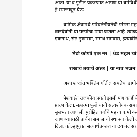
आता या व पुढील प्रकरणात आपण या धर्मविधीं
हे समजावून घेऊ.
धार्मिक क्षेत्रामधे परिवर्तनीयतेची परंपरा म
ज्ञानदेवांनी या परंपरेचा पाया घातला आहे. त्या
एकनाथ, संत तुकाराम, समर्थ रामदास, इत्यादीं
भेटो
कोणी
एक
नर
|
धेड
महार
चा
राखावे
तयाचे
अंतर
|
या
नाव
भजन
अशा शब्दांत भक्तिमार्गातील समतेचा डांगोरा 
पेशवाईत राजकीय प्रगती झाली पण काहीसे सामाजिक
प्रारंभ केला. महात्मा फुले यांनी सत्यशोधक समा
सुलभता आणली. पुरोहित वर्गाचे महत्त्व कमी करू
आणण्यासाठी प्रार्थना समाजाची स्थापना केली आण
दिला. कोल्हापुरात सत्यार्थप्रकाश या दयानंद सरस्वत