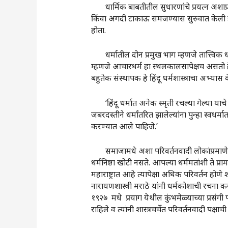
धार्मिक बाबतीतील सुधारणांचे प्रयत्न अशाप्रका
किंवा अगदी टाकाऊ समजण्यास सुरुवात केली ह
होता.
धर्मातील दोन प्रमुख भाग म्हणजे तात्त्विक धर्
म्हणजे आचारधर्म हा स्थलकालसापेक्षच असतो हे लक्
बहुतेक संस्थापक हे हिंदू धर्मशास्त्राचा अभ्या
‌‘हिंदू धर्मात अनेक स्मृती रचल्या गेल्या य
जबरदस्तीने धर्मांतरित झालेल्यांना पुन्हा स्
करण्यात आले पाहिजे.‌’
समाजामधे अशा परिवर्तनवादी लोकांप्रमाणेच स्
धर्मनिष्ठा खोटी नसते. आपल्या धर्ममतांशी ते
महाराष्ट्रात आहे त्यापेक्षा अधिक परिवर्तन होण
नारायणशास्त्री मराठे यांनी धर्मकोशाची रचना करण्य
१९२७ मधे प्रयाग येथील कुंभमेळ्याच्या प्रसंगी 
राहिले व त्यांनी शास्त्रचर्चेत परिवर्तनवादी पक्ष