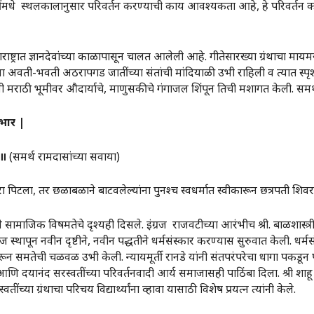
मधे स्थलकालानुसार परिवर्तन करण्याची काय आवश्यकता आहे, हे परिवर्तन क
हाराष्ट्रात ज्ञानदेवांच्या काळापासून चालत आलेली आहे. गीतेसारख्या ग्रंथाच
ंच्या अवती-भवती अठरापगड जातींच्या संतांची मांदियाळी उभी राहिली व त्यात स्पृश
नी मराठी भूमीवर औदार्याचे, माणुसकीचे गंगाजल शिंपून तिची मशागत केली. समर्
ंभार
|
॥
(समर्थ रामदासांच्या सवाया)
पिटला, तर छळाबळाने बाटवलेल्यांना पुनश्च स्वधर्मात स्वीकारून छत्रपती शि
 विषमतेचे दृश्यही दिसले. इंग्रज राजवटीच्या आरंभीच श्री. बाळशास्त्री जांभेकर
ज स्थापून नवीन दृष्टीने, नवीन पद्धतीने धर्मसंस्कार करण्यास सुरुवात केली. धर्म
न समतेची चळवळ उभी केली. न्यायमूर्ती रानडे यांनी संतपरंपरेचा धागा पकडून पार
ि दयानंद सरस्वतींच्या परिवर्तनवादी आर्य समाजासही पाठिंबा दिला. श्री शाहू 
ींच्या ग्रंथाचा परिचय विद्यार्थ्यांना व्हावा यासाठी विशेष प्रयत्न त्यांनी केले.