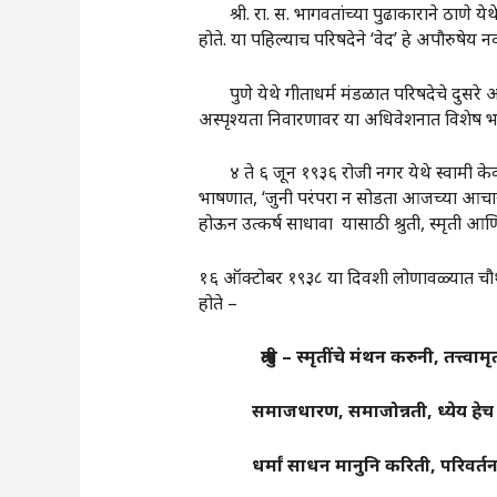
श्री. रा. स. भागवतांच्या पुढाकाराने ठाणे येथे
होते. या पहिल्याच परिषदेने ‌‘वेद‌’ हे अपौरुषेय 
पुणे येथे गीताधर्म मंडळात परिषदेचे दुसरे अध
अस्पृश्यता निवारणावर या अधिवेशनात विशेष भर 
४ ते ६ जून १९३६ रोजी नगर येथे स्वामी केवलानं
भाषणात, ‌‘जुनी परंपरा न सोडता आजच्या आच
होऊन उत्कर्ष साधावा यासाठी श्रुती, स्मृती आ
१६ ऑक्टोबर १९३८ या दिवशी लोणावळ्यात चौथे अध
होते –
श्रुती
–
स्मृतींचे
मंथन
करुनी
,
तत्त्वामृ
समाजधारण
,
समाजोन्नती
,
ध्येय
हेच
धर्मां
साधन
मानुनि
करिती
,
परिवर्त