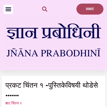
Skip
to
DONATE
content
Post
navigation
प्रकट चिंतन १ -पुस्तिकेविषयी थोडेसे
…….
प्रकट चिंतन १