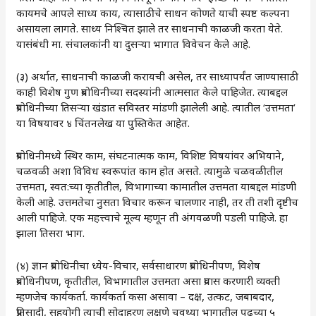
कायमचे आपले साध्य काय, त्यासाठीचे साधन कोणते याची स्पष्ट कल्पना
असायला लागते. साध्य निश्चित झाले तर साधनाची काळजी करता येते.
यासंबंधी मा. संचालकांनी या दुसऱ्या भागात विवेचन केले आहे.
(३) अर्थात, साधनाची काळजी करायची असेल, तर साध्यापर्यंत जाण्यासाठी
काही विशेष गुण प्रबोधिनीच्या सदस्यांनी आत्मसात केले पाहिजेत. त्याबद्दल
प्रबोधिनीच्या तिसऱ्या खंडात सविस्तर मांडणी झालेली आहे. त्यातील ‌‘उत्तमता‌’
या विषयावर ४ चिंतनलेख या पुस्तिकेत आहेत.
प्रबोधिनीमध्ये स्थिर काम, संघटनात्मक काम, विशिष्ट विषयांवर अभियाने,
चळवळी अशा विविध स्वरूपांत काम होत असते. त्यामुळे चळवळीतील
उत्तमता, स्वत:च्या कृतीतील, विभागाच्या कामातील उत्तमता याबद्दल मांडणी
केली आहे. उत्तमतेचा नुसता विचार करून चालणार नाही, तर ती तशी दृष्टीच
आली पाहिजे. एक महत्त्वाचे मूल्य म्हणून ती अंगवळणी पडली पाहिजे. हा
झाला तिसरा भाग.
(४) ज्ञान प्रबोधिनीचा ध्येय-विचार, सर्वसाधारण प्रबोधिनीपण, विशेष
प्रबोधिनीपण, कृतीतील, विभागातील उत्तमता असा प्रवास करणारी व्यक्ती
म्हणजेच कार्यकर्ता. कार्यकर्ता कसा असावा – दक्ष, उत्कट, जबाबदार,
प्रतिसादी, सहयोगी त्याची सोदाहरण लक्षणे चवथ्या भागातील पुढच्या ५