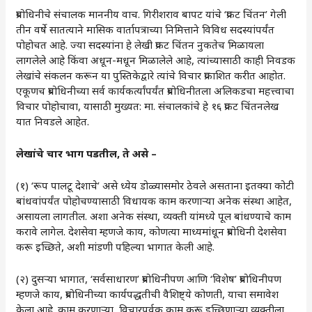
प्रबोधिनीचे संचालक माननीय वाच. गिरीशराव बापट यांचे ‌‘प्रकट चिंतन‌’ गेली
तीन वर्षे सातत्याने मासिक वार्तापत्राच्या निमित्ताने विविध सदस्यांपर्यंत
पोहोचत आहे. ज्या सदस्यांना हे लेखी प्रकट चिंतन नुकतेच मिळायला
लागलेले आहे किंवा अधून-मधून मिळालेले आहे, त्यांच्यासाठी काही निवडक
लेखांचे संकलन करून या पुस्तिकेद्वारे त्यांचे विचार प्रकाशित करीत आहोत.
एकूणच प्रबोधिनीच्या सर्व कार्यकर्त्यांपर्यंत प्रबोधिनीतला अलिकडचा महत्त्वाचा
विचार पोहोचावा, यासाठी मुख्यत: मा. संचालकांचे हे १६ प्रकट चिंतनलेख
यात निवडले आहेत.
लेखांचे चार भाग पडतील, ते असे –
(१) ‌‘रूप पालटू देशाचे‌’ असे ध्येय डोळ्यासमोर ठेवले असताना इतक्या कोटी
बांधवांपर्यंत पोहोचण्यासाठी विधायक काम करणाऱ्या अनेक संस्था आहेत,
असायला लागतील. अशा अनेक संस्था, व्यक्ती यांमध्ये पूल बांधण्याचे काम
करावे लागेल. देशसेवा म्हणजे काय, कोणत्या माध्यमांधून प्रबोधिनी देशसेवा
करू इच्छिते, अशी मांडणी पहिल्या भागात केली आहे.
(२) दुसऱ्या भागात, ‌‘सर्वसाधारण‌’ प्रबोधिनीपण आणि ‌‘विशेष‌’ प्रबोधिनीपण
म्हणजे काय, प्रबोधिनीच्या कार्यपद्धतीची वैशिष्ट्ये कोणती, याचा समावेश
केला आहे. काम करणाऱ्या, विचारपूर्वक काम करू इच्छिणाऱ्या व्यक्तीला