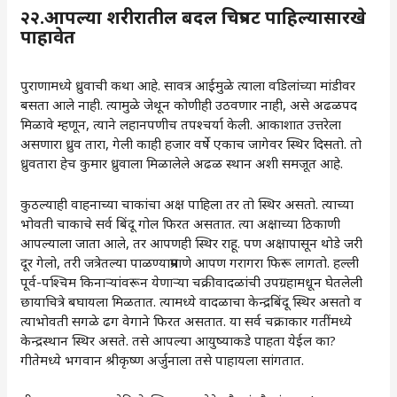
२२.आपल्या शरीरातील बदल चित्रपट पाहिल्यासारखे
पाहावेत
पुराणामध्ये ध्रुवाची कथा आहे. सावत्र आईमुळे त्याला वडिलांच्या मांडीवर
बसता आले नाही. त्यामुळे जेथून कोणीही उठवणार नाही, असे अढळपद
मिळावे म्हणून, त्याने लहानपणीच तपश्चर्या केली. आकाशात उत्तरेला
असणारा ध्रुव तारा, गेली काही हजार वर्षे एकाच जागेवर स्थिर दिसतो. तो
ध्रुवतारा हेच कुमार ध्रुवाला मिळालेले अढळ स्थान अशी समजूत आहे.
कुठल्याही वाहनाच्या चाकांचा अक्ष पाहिला तर तो स्थिर असतो. त्याच्या
भोवती चाकाचे सर्व बिंदू गोल फिरत असतात. त्या अक्षाच्या ठिकाणी
आपल्याला जाता आले, तर आपणही स्थिर राहू. पण अक्षापासून थोडे जरी
दूर गेलो, तरी जत्रेतल्या पाळण्याप्रमाणे आपण गरागरा फिरू लागतो. हल्ली
पूर्व-पश्चिम किनाऱ्यांवरून येणाऱ्या चक्रीवादळांची उपग्रहामधून घेतलेली
छायाचित्रे बघायला मिळतात. त्यामध्ये वादळाचा केन्द्रबिंदू स्थिर असतो व
त्याभोवती सगळे ढग वेगाने फिरत असतात. या सर्व चक्राकार गतींमध्ये
केन्द्रस्थान स्थिर असते. तसे आपल्या आयुष्याकडे पाहता येईल का?
गीतेमध्ये भगवान श्रीकृष्ण अर्जुनाला तसे पाहायला सांगतात.