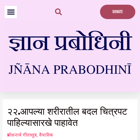
Skip
to
DONATE
content
Post
navigation
२२.आपल्या शरीरातील बदल चित्रपट
पाहिल्यासारखे पाहावेत
प्रबोधनाचे गीतासूत्र
,
वैचारिक