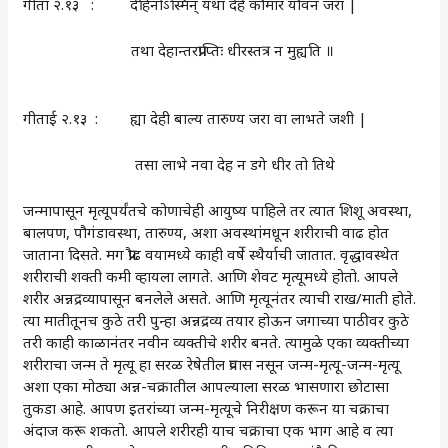
गीता २.१३ : देहिनोऽस्मिन्‌‍ यथा देहे कौमारं यौवनं जरा |
तथा देहान्तरप्राप्तिः धीरस्तत्र न मुह्यति ॥
गीताई २.१३ : ह्या देही बाल्य तारुण्य जरा वा लाभते जशी |
तसा लाभे नवा देह न डगे धीर तो तिथे
जन्मापासून मृत्यूपर्यंतचे कोणाचेही आयुष्य पाहिले तर त्यात शिशू अवस्था,
बालपण, पौगंडावस्था, तारुण्य, अशा अवस्थांमधून शरीराची वाढ होत
जाताना दिसते. मग प्रौढ वयामध्ये काही वर्षे स्थैर्याची जातात. वृद्धावस्थेत
शरीराची शक्ती कमी व्हायला लागते. आणि शेवट मृत्यूमध्ये होतो. आपले
शरीर अन्नद्रव्यापासून बनलेले असते. आणि मृत्यूनंतर त्याची राख/माती होते.
त्या मातीतूनच कुठे तरी पुन्हा अन्नद्रव्य तयार होऊन जगाच्या पाठीवर कुठे
तरी काही काळानंतर नवीन व्यक्तीचे शरीर बनते. त्यामुळे एका व्यक्तीच्या
शरीराचा जन्म ते मृत्यू हा सरळ रेषेतील प्रवास नसून जन्म-मृत्यू-जन्म-मृत्यू
अशा एका मोठ्या अन्न-चक्रातील आपल्याला सरळ भासणारा छोटासा
तुकडा आहे. आपण इतरांच्या जन्म-मृत्यूचे निरीक्षण करून या चक्राचा
अंदाज करू शकतो. आपले शरीरही याच चक्राचा एक भाग आहे व त्या