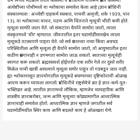
धर्म निर्णय मंडळाने तयार केलेल्या व प्रबोधिनीने वापरून प्रसार केलेल्या
अंत्येष्टीच्या पोथीमध्ये या श्लोकाचा समावेश केला आहे (ज्ञान प्रबोधिनी
संस्कारमाला : अन्त्येष्टी दाहकर्म संस्कार, पाचवी आवृत्ती, शके 1939, पान
13). या श्लोकाच्या वाचन, पठण आणि चिंतनाने मृत्यूची भीती कमी होते.
मृत्यूला सामोरे जाता येते. जो संकटांना धैर्याने सामोरा जातो, त्याला
संस्कृतमध्ये ‌‘धीर‌’ म्हणतात. जीवनातील इतर घडामोडींसारखेच त्याला
मृत्यूकडे तटस्थपणे पाहता येते. जो सर्व प्रकारच्या नव्या किंवा अवघड
परिस्थितीला आणि मृत्यूला ही धैर्याने सामोरा जातो, तो आयुष्यातील इतर
कठीण प्रसंगांनाही न डगमगता सामोरा जाऊ शकतो. स्वतःच्या मृत्यूचेही
स्वागत करू शकतो. ब्रह्मसंस्पर्श होईपर्यंत एक शरीर गेले तर दुसरे शरीर
मिळेल याची खात्री असल्याने मृत्यूला समोर पाहून तो गडबडून जात नाही.
ह्या श्लोकापासून ज्ञानयोगातील मृत्यूकडे बघण्याच्या दृष्टिकोनाची ओळख
आपण करून घ्यायला लागलो. प्रबोधिनीचे राष्ट्रसेवेचे व्रत हे ज्ञान-कर्म-युत-
भक्तिव्रत आहे. त्यातील ज्ञानामध्ये लौकिक, म्हणजेच व्यावहारिक आणि
शास्त्रीय ज्ञानाबरोबर, जन्म आणि मृत्यूच्या कोड्यामागील आध्यात्मिक
ज्ञानाचाही समावेश होतो. आध्यात्मिक ज्ञान म्हणजे जगातील सर्व
घडामोडींमधील स्थिर काय आणि बदलते काय हे ओळखता येणे.