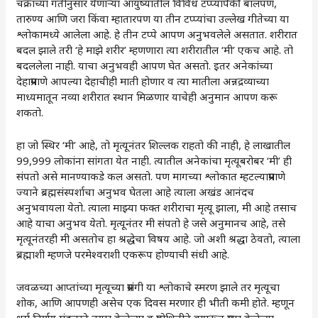
चक्राच्या गतीनुसार येणाऱ्या आयुष्यातील विविध टप्प्यांपैकी बालपण,
तारुण्य आणि जरा किंवा म्हातारपण या तीन टप्प्यांचा उल्लेख गीतेच्या या
श्लोकामध्ये आलेला आहे. हे तीन टप्पे आपण अनुभवलेले असतात. शरीरात
बदल झाले तरी ‌‘हे माझे शरीर‌’ म्हणणारा त्या शरीरातील ‌‘मी‌’ एकच आहे. तो
बदललेला नाही. याचा अनुभवही आपण घेत असतो. इतर अनेकांच्या
देहाप्रमाणे आपल्या देहाचीही माती होणार व त्या मातीला अन्नद्रव्याच्या
माध्यमातून नव्या शरीरात स्थान मिळणार याचेही अनुमान आपण करू
शकतो.
हा जो स्थिर ‌‘मी‌’ आहे, तो मृत्यूनंतर शिल्लक राहतो की नाही, हे लाखातील
99,999 लोकांना सांगता येत नाही. त्यातील अनेकांचा मृत्यूबरोबर ‌‘मी‌’ ही
संपतो असे मानण्याकडे कल असतो. पण मागच्या श्लोकात म्हटल्याप्रमाणे
ज्याने ब्रह्मसंस्पर्शाचा अनुभव घेतला आहे त्याला अखंड आनंदच
अनुभवायला येतो. त्याला माझ्या फक्त शरीराचा मृत्यू झाला, मी आहे तसाच
आहे याचा अनुभव येतो. मृत्यूनंतर मी संपतो हे जसे अनुमानच आहे, तसे
मृत्यूनंतरही मी असतोच हा श्रद्धेचा विषय आहे. जो अशी श्रद्धा ठेवतो, त्याला
ब्रह्माशी म्हणजे परमेश्वराशी एकरूप होण्याची संधी आहे.
जवळच्या आप्तांच्या मृत्यूच्या प्रसंगी या श्लोकाचे स्मरण झाले तर मृत्यूचा
शोक, आणि आपणही असेच एक दिवस मरणार ही भीती कमी होते. म्हणून