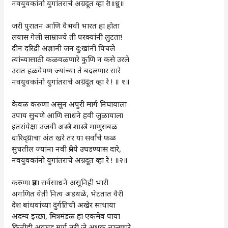
नवयुवकांनो युगांतराचे अग्रदूत व्हा रे!॥ध्रु॥
जरी पुरातन आणि वैभवी भारत हा होता
लयास गेली साम्राज्ये ती परक्यांनी लुटता!
दीन दरिद्री अज्ञानी जन दु:खांनी पिचले
त्यांच्यासाठी कळवळणारे कुणि न कसे उरले
उरात हळवेपण ज्यांच्या ते बदलणार सारे
नवयुवकांनो युगांतराचे अग्रदूत व्हा रे ! ॥ १॥
केवळ करुणा असून अपुरी मार्ग निघायाला
उपाय सुचणे आणि साधने हवी जुळायाला
इतरांपेक्षा उजवी अस्त्रे शास्त्रे माणुसबळ
दारिद्य्राचा अंत खरे तर या सर्वांचे फळ
सुचतील ज्यांना नवी प्रमेये उघडण्यास दारे,
नवयुवकांनो युगांतराचे अग्रदूत व्हा रे ! ॥२॥
करुणा प्रज्ञा सर्वसाधने असूनिही भारी
अगणित येती नित्य अडथळे, भेटतात वैरी
देश बांधवांच्या दुर्गतिची अखेर साधाया
अदम्य इच्छा, मित्रमंडळ हा एकमेव पाया
कितीही अवघड मार्ग तरी जे अथक चालणारे