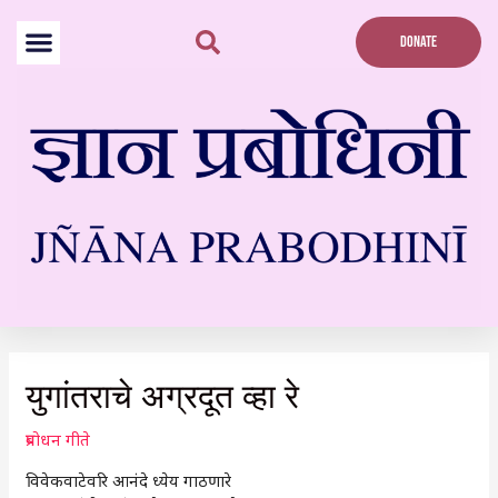
Skip
to
DONATE
content
Post
navigation
युगांतराचे अग्रदूत व्हा रे
प्रबोधन गीते
विवेकवाटेवरि आनंदे ध्येय गाठणारे