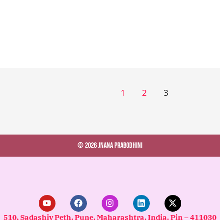
1
2
3
© 2026 Jnana Prabodhini
Y
F
I
L
X
o
a
n
i
-
u
c
s
n
t
510, Sadashiv Peth, Pune, Maharashtra, India. Pin – 411030