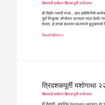
२१
स्त्री शक्ती प्रबोधन त्रिदशकपूर्ती यशोगाथा
ही विहीर गावची मंगल… ज्ञान प्रबोधिनीची कार
पूर्ण निःशुल्क ऑपरेशन करायला मदत केली. गावात
घेतला.. हे सगळं करताना स्वतःमध्ये कुटुंबामध
Read More »
त्रिदशकपूर्ती
त्रिदशकपूर्ती यशोगाथा २
यशोगाथा
२२
स्त्री शक्ती प्रबोधन त्रिदशकपूर्ती यशोगाथा
ही वैशाली.. अधुनिक biomass pellets वर चालणा