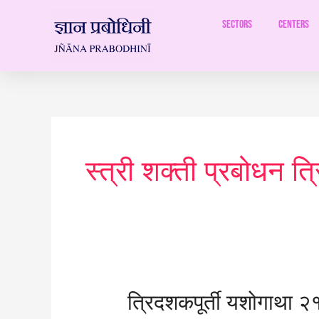
Skip
to
Sectors
Centers
content
Post
pagination
स्त्री शक्ती प्रबोधन त
त्रिदशकपूर्ती
त्रिदशकपूर्ती यशोगाथा २
यशोगाथा