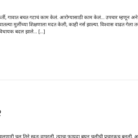
्यकर्ती, गावात बचत गटाचं काम केलं. आरोग्यासाठी काम केलं… उपचार म्हणून अ
ल्या मुलींच्या शिक्षणाला मदत केली, काही नर्स झाल्या. विश्वास वाढत गेला तस
्ये विधायक बदल झाले… […]
२
री चूल तिने स्वतः वापरली. त्याचा फायदा बघून चुलीची प्रचारकच बनली. आज पर्