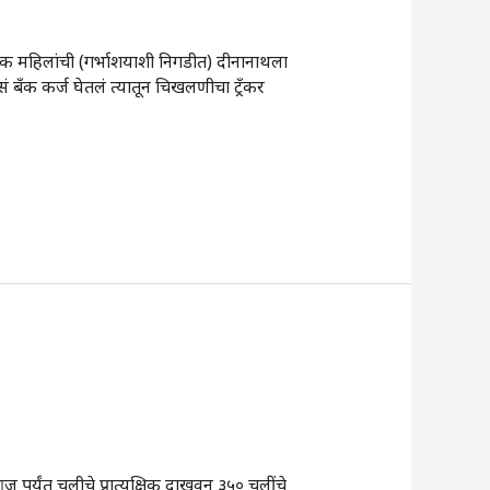
नेक महिलांची (गर्भाशयाशी निगडीत) दीनानाथला
ं बँक कर्ज घेतलं त्यातून चिखलणीचा ट्रँकर
यंत चुलीचे प्रात्यक्षिक दाखवून ३५० चुलींचे