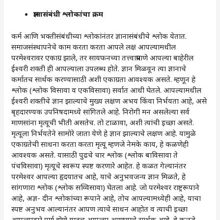
ज्ञानासंबंधी श्लोकांचा क्रम
कर्म आणि भक्तीसंबंधीच्या श्लोकांनंतर ज्ञानासंबंधीचे श्लोक येतात.
समाजसंस्थापनेचे काम करता करता आपले लक्ष आपल्यामधील
परमेश्वरावर एकाग्र झाले, तर सायफनच्या तत्त्वाप्रमाणे आपल्या बाहेरील
ईश्वरी शक्ती ही आपल्याला उपलब्ध होते. ज्ञान मिळवून त्या ज्ञानाचे
कर्मातच सार्थक करण्यासाठी अशी एकाग्रता आवश्यक असते. म्हणून हे
श्लोक (श्लोक विसावा व एकविसावा) सर्वात आधी घेतले. आपल्यामधील
ईश्वरी शक्तीचे ज्ञान झाल्याचे मुख्य लक्षण अभय किंवा निर्भयता आहे, असे
बृहदारण्यक उपनिषदामध्ये सांगितले आहे. निरोगी मन असलेल्या सर्व
माणसांना मृत्यूची भीती असतेच. तो टाळावा, अशी त्यांची इच्छा असते.
मृत्यूला निर्भयतेने सामोरे जाता येणे हे ज्ञान झाल्याचे लक्षण आहे. यामुळे
एकाग्रतेची साधना करता करता मृत्यू म्हणजे नेमके काय, हे कळणेही
आवश्यक असते. यासाठी पुढचे चार श्लोक (श्लोक बाविसावा ते
पंचविसावा) मृत्यूचे स्वरूप स्पष्ट करणारे आहेत. हे कळत गेल्यानंतर
परमेश्वर आपल्या हृदयातच आहे, याचे अनुभवजन्य ज्ञान मिळते, हे
सांगणारा श्लोक (श्लोक सव्विसावा) घेतला आहे. जो परमेश्वर राष्ट्ररूपाने
आहे, अज्ञ- दीन श्लोकांच्या रूपाने आहे, तोच आपल्यामध्येही आहे, याचा
स्पष्ट अनुभव आल्यानंतर आपण त्याचे साधन आहोत व त्याची इच्छा
आपल्याद्वारे पूर्ण होणे यातच आपल्या आयुष्याचे सार्थक आहे, हे कळते.