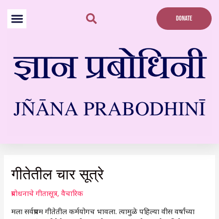
Skip
to
DONATE
content
Post
navigation
गीतेतील चार सूत्रे
प्रबोधनाचे गीतासूत्र
,
वैचारिक
मला सर्वप्रथम गीतेतील कर्मयोगच भावला. त्यामुळे पहिल्या वीस वर्षांच्या