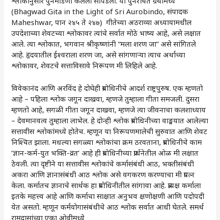
श्लोकांनुसार पुनर्मांडणी केलेली सापडली. या पुनर्रचित ग्रंथामध्ये
(Bhagwad Gita in the Light of Sri Aurobindo, संपादक
Maheshwar, पान २४५ ते २४७) गीतेच्या अठराव्या अध्यायामधील
उपदेशाच्या शेवटच्या श्लोकावर त्यांचे सर्वात मोठे भाष्य आहे, असे लक्षात
आले. त्या श्लोकात, भगवान श्रीकृष्णांनी “मला शरण जा” असे सांगितले
आहे. हृदयातील ईश्वराला शरण जा, असे सांगणाऱ्या त्याच अर्थाच्या
श्लोकावर, शेवटचे सत्ताविसावे निरूपण मी लिहिले आहे.
विवेकानंद आणि अरविंद हे दोघेही प्रबोधिनीचे आदर्श राष्ट्रपुरुष. एक म्हणतो
आहे – पहिला श्लोक जगून दाखवा, म्हणजे तुम्हाला गीता समजली. दुसरा
म्हणतो आहे, सगळी गीता जगून दाखवा, म्हणजे त्या जीवनाचा कलशाध्याय
– देवमानवत्व तुम्हाला लाभेल. हे दोन्ही श्लोक प्रबोधिनीच्या वाङ्मयात आलेल्या
सत्तावीस श्लोकांमध्ये होतेच. म्हणून या निरूपणमालेची सुरुवात आणि शेवट
निश्चित झाला. मधल्या सगळ्या श्लोकांचा क्रम ठरवताना, प्रबोधिनीचे काम
‌‘ज्ञान-कर्म-युत भक्ति-व्रत‌’ आहे ही प्रबोधिनीच्या प्रार्थनेतील ओळ मी लक्षात
ठेवली. त्या दृष्टीने या सत्तावीस श्लोकांचे कर्मासंबंधी आठ, भक्तीसंबंधी
अकरा आणि ज्ञानासंबंधी आठ श्लोक असे वगकरण करण्याचा मी प्रयत्न
केला. कर्मातच ज्ञानाचे सार्थक हा प्रबोधिनीतील सांगावा आहे. प्रत्यक्ष कर्माला
इतके महत्त्व आहे आणि कर्माचा साक्षात अनुभव क्षणोक्षणी आणि पदोपदी
येत असतो. म्हणून कर्मयोगासंबंधीचे आठ श्लोक सर्वात आधी घेतले. समर्थ
रामदासांच्या एका ओवीमध्ये