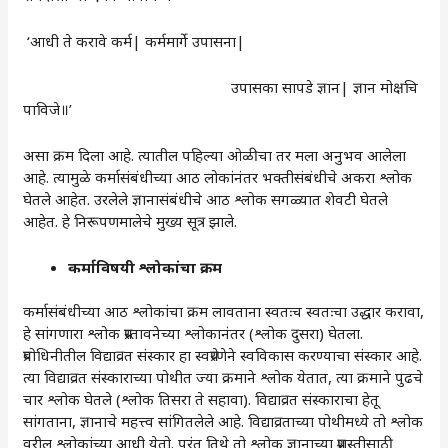
‌ ‘आधी ते करावे कर्म| कर्ममार्गे उपासना|
उपासका सापडे ज्ञान| ज्ञान मोक्षचि
पाविजे॥‌’
असा क्रम दिला आहे. त्यातील पहिल्या ओळीचा तर मला अनुभव आलेला
आहे. त्यामुळे कर्मासंबंधीच्या आठ लोकांनंतर भक्तीसंबंधीचे अकरा श्लोक
घेतले आहेत. उरलेले ज्ञानासंबंधीचे आठ श्लोक सगळ्यात शेवटी घेतले
आहेत. हे निरूपणमालेचे मुख्य सूत्र झाले.
कर्माविषयी श्लोकांचा क्रम
कर्मासंबंधीच्या आठ श्लोकांचा क्रम लावताना स्वतःच स्वतःचा उद्धार करावा,
हे सांगणारा श्लोक प्रस्तावनेच्या श्लोकानंतर (श्लोक दुसरा) घेतला.
प्रबोधिनीतील विद्याव्रत संस्कार हा स्वप्रेरणेने स्वविकास करण्याचा संस्कार आहे.
त्या विद्याव्रत संस्काराच्या पोथीत ज्या क्रमाने श्लोक येतात, त्या क्रमाने पुढचे
चार श्लोक घेतले (श्लोक तिसरा ते सहावा). विद्याव्रत संस्काराचा हेतू
सांगताना, ज्ञानाचे महत्त्व सांगितलेले आहे. विद्याव्रताच्या पोथीमध्ये तो श्लोक
वरील श्लोकांच्या आधी येतो. परंतु तिथे तो श्लोक ज्ञानाच्या प्रशस्तीसाठी