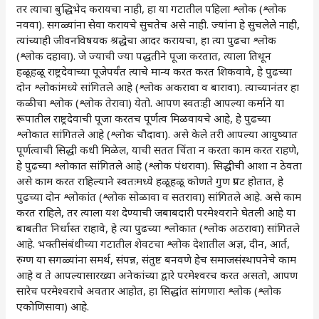
तर त्याचा बुद्धिभेद करायचा नाही, हा या गटातील पहिला श्लोक (श्लोक
नववा). सगळ्यांना सेवा करायचे सुचतेच असे नाही. ज्यांना हे सुचलेले नाही,
त्यांच्याही जीवनविषयक श्रद्धेचा आदर करायचा, हा त्या पुढचा श्लोक
(श्लोक दहावा). जे ज्याची ज्या पद्धतीने पूजा करतात, त्याला तिथून
हळूहळू राष्ट्रदेवाच्या पूजेपर्यंत त्याचे मान्य करत करत शिकवावे, हे पुढच्या
दोन श्लोकांमध्ये सांगितले आहे (श्लोक अकरावा व बारावा). त्याच्यानंतर हा
कळीचा श्लोक (श्लोक तेरावा) येतो. आपण स्वतःही आपल्या कर्माने या
रूपातील राष्ट्रदेवाची पूजा करतच पूर्णत्व मिळवायचे आहे, हे पुढच्या
श्लोकात सांगितले आहे (श्लोक चौदावा). असे केले तरी आपल्या आयुष्यात
पूर्णत्वाची सिद्धी कधी मिळेल, याची सतत चिंता न करता काम करत राहणे,
हे पुढच्या श्लोकात सांगितले आहे (श्लोक पंधरावा). सिद्धीची आशा न ठेवता
असे काम करत राहिल्याने स्वतःमध्ये हळूहळू कोणते गुण प्रगट होतात, हे
पुढच्या दोन श्लोकांत (श्लोक सोळावा व सतरावा) सांगितले आहे. असे काम
करत राहिले, तर त्याला यश देण्याची जबाबदारी परमेश्वराने घेतली आहे या
बाबतीत निर्धास्त राहावे, हे त्या पुढच्या श्लोकात (श्लोक अठरावा) सांगितले
आहे. भक्तीसंबंधीच्या गटातील शेवटचा श्लोक देशातील अज्ञ, दीन, आर्त,
रुग्ण या सगळ्यांना समर्थ, संपन्न, संतुष्ट बनवणे हेच समाजसंस्थापनेचे काम
आहे व ते आपल्यासारख्या अनेकांच्या द्वारे परमेश्वरच करत असतो, आपण
सारेच परमेश्वराचे अवतार आहोत, हा सिद्धांत सांगणारा श्लोक (श्लोक
एकोणिसावा) आहे.