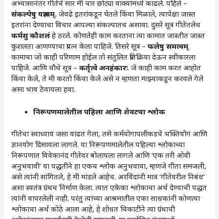
अभ्यासानंतर गीतेचे सार मी चार छोट्या वाक्यांमध्ये काढले. पहिले –
संकल्पेषु यज्ञत्वम्‌‍.
जेवढे इतरांकडून घेतले किंवा मिळाले, त्यापेक्षा जास्त
इतरांना देण्याचा विचार आपल्या संकल्पातच असावा. दुसरे सूत्र गीतेतलेच
कर्मसु कौशलं
हे ठरले. कोणतेही काम करताना त्या कामात जास्तीत जास्त
कुशलता आणण्याचा प्रयत्न केला पाहिजे. तिसरे सूत्र –
फलेषु समत्वम्‌‍
.
कामाचा जो काही परिणाम होईल तो संतुलित प्रतिक्रिया देऊन स्वीकारला
पाहिजे. आणि चौथे सूत्र –
कर्तृत्वे अनहंकारः
. जे काही काम करत आहोत
किंवा केले, ते मी करतो किंवा केले असे न म्हणता माझ्याकडून करवले गेले
असा भाव ठेवायला हवा.
निरूपणमालेतील पहिला आणि शेवटचा श्लोक
गीतेचा स्वाध्याय जसा वाढत गेला, तसे कर्मयोगापलीकडचे भक्तियोग आणि
ज्ञानयोग दिसायला लागले. या निरूपणमालेतील पहिल्या श्लोकाच्या
निरूपणात विवेकानंद गीतेवर बोलायला लागले आणि ‌‘एक तरी ओवी
अनुभवावी‌’ या पद्धतीने हा एकच श्लोक अनुभवावा, म्हणजे गीता समजली,
असे त्यांनी सांगितले, हे मी मांडले आहेच. अरविंदांनी मात्र ‌‘गीतेवरील निबंध‌’
असा स्वतंत्र ग्रंथच निर्माण केला. त्यात एकेका श्लोकाचा अर्थ देण्याची पद्धत
त्यांनी वापरलेली नाही. परंतु त्यांच्या आश्रमातील एका साधकांनी कोणत्या
श्लोकाचा अर्थ कोठे आला आहे, हे शोधत चिकाटीने त्या ग्रंथाची