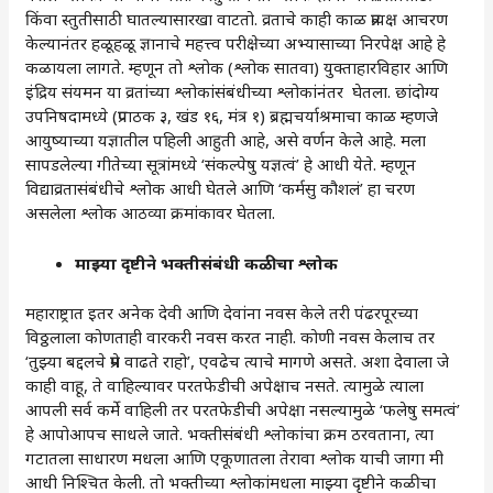
किंवा स्तुतीसाठी घातल्यासारखा वाटतो. व्रताचे काही काळ प्रत्यक्ष आचरण
केल्यानंतर हळूहळू ज्ञानाचे महत्त्व परीक्षेच्या अभ्यासाच्या निरपेक्ष आहे हे
कळायला लागते. म्हणून तो श्लोक (श्लोक सातवा) युक्ताहारविहार आणि
इंद्रिय संयमन या व्रतांच्या श्लोकांसंबंधीच्या श्लोकांनंतर घेतला. छांदोग्य
उपनिषदामध्ये (प्रपाठक ३, खंड १६, मंत्र १) ब्रह्मचर्याश्रमाचा काळ म्हणजे
आयुष्याच्या यज्ञातील पहिली आहुती आहे, असे वर्णन केले आहे. मला
सापडलेल्या गीतेच्या सूत्रांमध्ये ‌‘संकल्पेषु यज्ञत्वं‌’ हे आधी येते. म्हणून
विद्याव्रतासंबंधीचे श्लोक आधी घेतले आणि ‌‘कर्मसु कौशलं‌’ हा चरण
असलेला श्लोक आठव्या क्रमांकावर घेतला.
माझ्या दृष्टीने भक्तीसंबंधी कळीचा श्लोक
महाराष्ट्रात इतर अनेक देवी आणि देवांना नवस केले तरी पंढरपूरच्या
विठ्ठलाला कोणताही वारकरी नवस करत नाही. कोणी नवस केलाच तर
‌‘तुझ्या बद्दलचे प्रेम वाढते राहो‌’, एवढेच त्याचे मागणे असते. अशा देवाला जे
काही वाहू, ते वाहिल्यावर परतफेडीची अपेक्षाच नसते. त्यामुळे त्याला
आपली सर्व कर्मे वाहिली तर परतफेडीची अपेक्षा नसल्यामुळे ‌‘फलेषु समत्वं‌’
हे आपोआपच साधले जाते. भक्तीसंबंधी श्लोकांचा क्रम ठरवताना, त्या
गटातला साधारण मधला आणि एकूणातला तेरावा श्लोक याची जागा मी
आधी निश्चित केली. तो भक्तीच्या श्लोकांमधला माझ्या दृष्टीने कळीचा