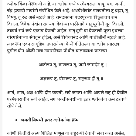
श्लोक किंवा मेरूमणी आहे. या श्लोकामध्ये परमेश्वराला वायू, यम, अग्नी,
चंद्र इत्यादी नावांनी संबोधित केले आहे. अथर्वशीर्षात गणपतीला तू ब्रह्मा, तू
विष्णू, तू रुद्र असे म्हटले आहे. रामदासांना पंढरपूरच्या विठ्ठलातच राम
दिसला. विवेकानंदांना सगळ्या देवांच्या पाठीमागे मातृभूमीची मूत दिसली.
तात्पर्य सर्व रूपे एकाच देवाची आहेत. मातृभूमी या दैवताची पूजा इथल्या
गोरगरिबांच्या सेवेतून होईल, असे विवेकानंद आणि गांधीजींनी म्हटले आहे.
त्यावरून एका सामूहिक उपासनेच्या वेळी गीतेतल्या या श्लोकासारख्या
पुढील दोन ओळी मला उपासनेच्या पोथीत घालाव्याशा वाटल्या –
आर्तरूप तू, रुग्णरूप तू, जनी जनार्दन तू |
अज्ञरूप तू, दीनरूप तू, राष्ट्ररूप ही तू ॥
आर्त, रुग्ण, अज्ञ आणि दीन व्यक्ती, सर्व जनता आणि आपले राष्ट्र ही देखील
परमेश्वराचीच रूपे आहेत. मग भक्तीसंबंधीच्या इतर श्लोकांचा क्रम ठरवणे
सोपे गेले.
भक्तीविषयी इतर श्लोकांचा क्रम
कोणी कितीही अल्प शिक्षित माणूस या राष्ट्ररूपी देवाची सेवा करत असेल,