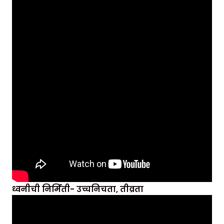
ध्वनीची निर्मिती- उच्चनिचता, तीव्रता