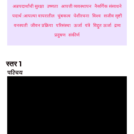
अन्नपदार्थांची सुरक्षा
उष्णता
आपत्ती व्यवस्थापन
नैसर्गिक संसाधने
पदार्थ :आपल्या वापरातील
चुंबकत्व
पेशीरचना
विश्व
सजीव सृष्टी
वनस्पती
जीवन प्रक्रिया
परिसंस्था
ऊर्जा
यंत्रे
विद्दुत ऊर्जा
द्रव्य
प्रदुषण
संकीर्ण
ध्वनि
स्तर 1
परिचय