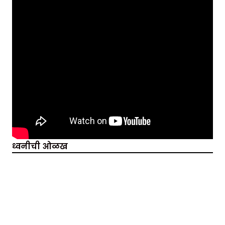
ध्वनीची ओळख