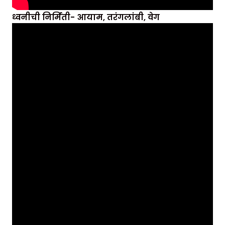
ध्वनीची निर्मिती- आयाम, तरंगलांबी, वेग