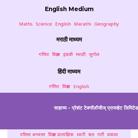
English Medium
Maths
Science
English
Marathi
Geography
मराठी माध्यम
गणित
विज्ञान
इंग्रजी
मराठी
भूगोल
हिंदी माध्यम
गणित
विज्ञान
English
साहाय्य - प्रेशंट टेक्नॉलॉजीज् प्रायव्हेट लिमिटेड
परिसर अभ्यास
विज्ञान प्रात्यक्षिक
ध्वनी
बल
गती
प्रकाश