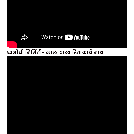
ध्वनीची निर्मिती- काल, वारंवारिताकाचे नाव