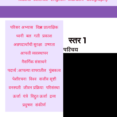
परिसर अभ्यास
विज्ञान प्रात्यक्षिक
ध्वनी
बल
गती
प्रकाश
स्तर 1
अन्नपदार्थांची सुरक्षा
उष्णता
परिचय
आपत्ती व्यवस्थापन
नैसर्गिक संसाधने
पदार्थ :आपल्या वापरातील
चुंबकत्व
पेशीरचना
विश्व
सजीव सृष्टी
वनस्पती
जीवन प्रक्रिया
परिसंस्था
ऊर्जा
यंत्रे
विद्दुत ऊर्जा
द्रव्य
प्रदुषण
संकीर्ण