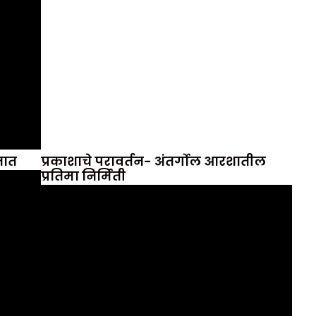
तात
प्रकाशाचे परावर्तन- अंतर्गोल आरशातील
प्रतिमा निर्मिती