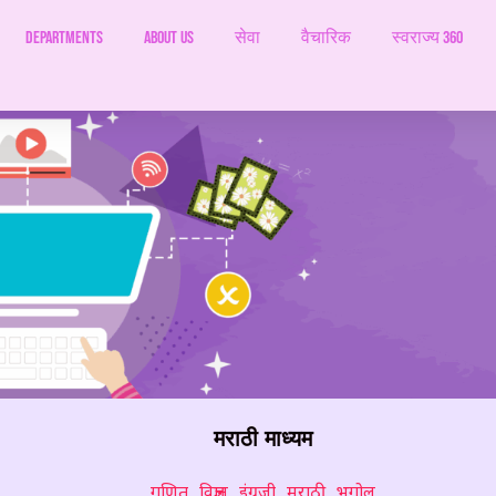
Departments
ABOUT US
सेवा
वैचारिक
स्वराज्य 360
मराठी माध्यम
गणित
विज्ञान
इंग्रजी
मराठी
भूगोल