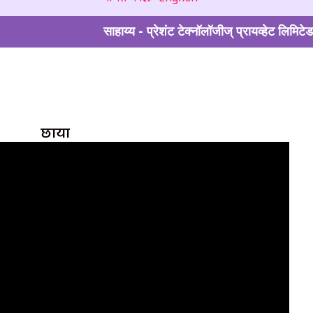
साहाय्य - प्रेशंट टेक्नॉलॉजीज् प्रायव्हेट लिमिटेड
छाया