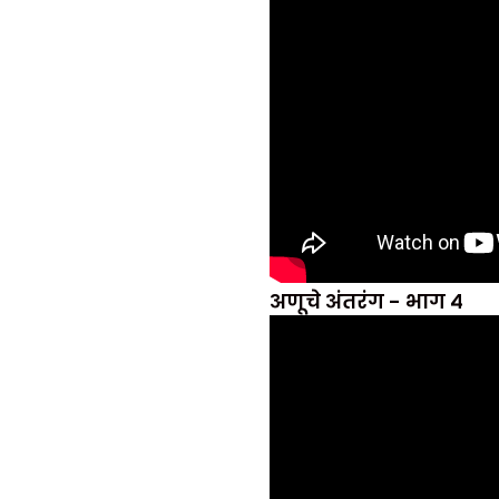
अणूचे अंतरंग - भाग ४