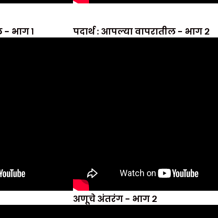
ल - भाग १
पदार्थ : आपल्या वापरातील - भाग २
अणूचे अंतरंग - भाग २