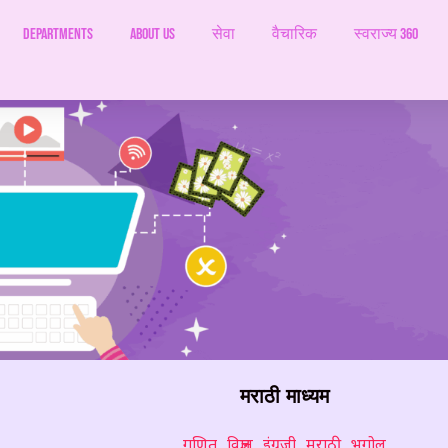
Departments
ABOUT US
सेवा
वैचारिक
स्वराज्य 360
मराठी माध्यम
गणित
विज्ञान
इंग्रजी
मराठी
भूगोल