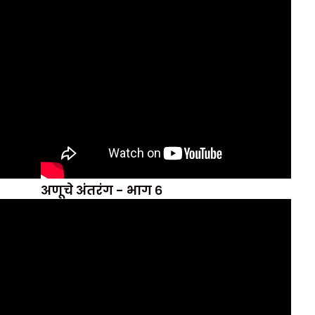
अणूचे अंतरंग - भाग ६