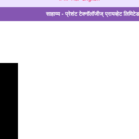
साहाय्य - प्रेशंट टेक्नॉलॉजीज् प्रायव्हेट लिमिटेड