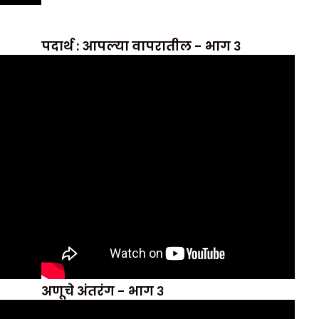
पदार्थ : आपल्या वापरातील - भाग ३
अणूचे अंतरंग - भाग ३