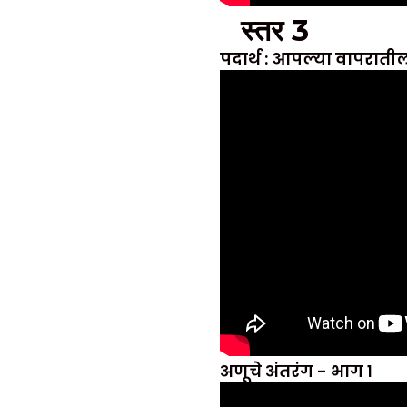
स्तर 3
पदार्थ : आपल्या वापराती
अणूचे अंतरंग - भाग १