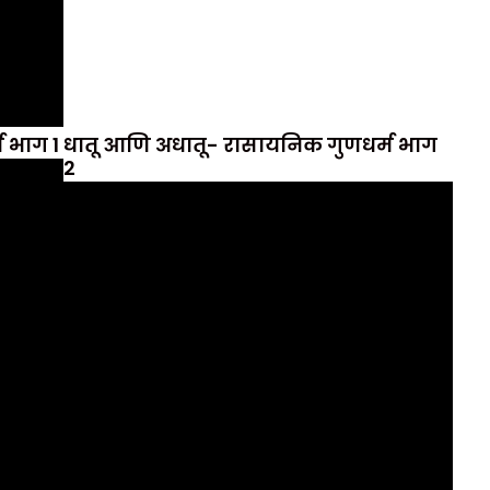
 भाग 1
धातू आणि अधातू- रासायनिक गुणधर्म भाग
2