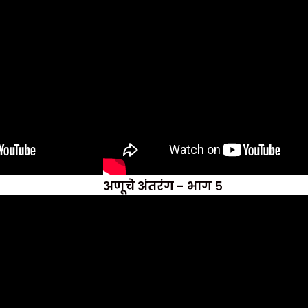
अणूचे अंतरंग - भाग ५