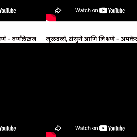
्रणे - वर्णलेखन
मूलद्रव्ये, संयुगे आणि मिश्रणे - अपके