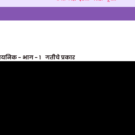
द्रव्य
यनिक - भाग - १
गतीचे प्रकार