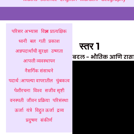
परिसर अभ्यास
विज्ञान प्रात्यक्षिक
ध्वनी
बल
गती
प्रकाश
स्तर 1
अन्नपदार्थांची सुरक्षा
उष्णता
बदल - भौतिक आणि रासा
आपत्ती व्यवस्थापन
नैसर्गिक संसाधने
पदार्थ :आपल्या वापरातील
चुंबकत्व
पेशीरचना
विश्व
सजीव सृष्टी
वनस्पती
जीवन प्रक्रिया
परिसंस्था
ऊर्जा
यंत्रे
विद्दुत ऊर्जा
द्रव्य
प्रदुषण
संकीर्ण