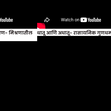
श्रण- मिश्रणातील
धातू आणि अधातू- रासायनिक गुणधर्म