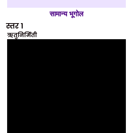
सामान्य भूगोल
स्तर 1
ऋतुनिर्मिती