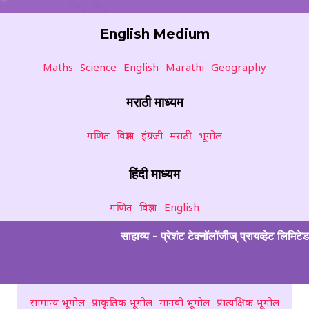
English Medium
Maths
Science
English
Marathi
Geography
मराठी माध्यम
गणित
विज्ञान
इंग्रजी
मराठी
भूगोल
हिंदी माध्यम
गणित
विज्ञान
English
साहाय्य - प्रेशंट टेक्नॉलॉजीज् प्रायव्हेट लिमिटेड
सामान्य भूगोल
प्राकृतिक भूगोल
मानवी भूगोल
प्रात्यक्षिक भूगोल