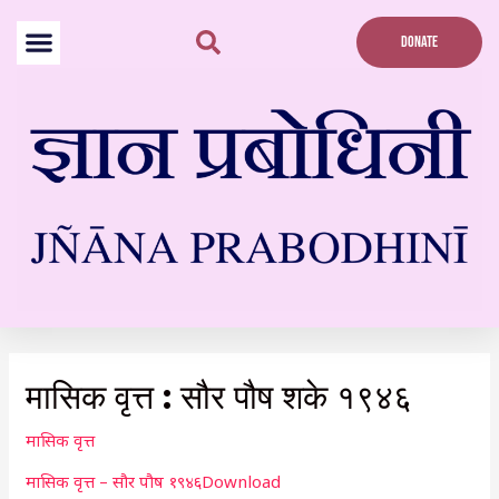
Skip
to
DONATE
content
Post
navigation
मासिक वृत्त : सौर पौष शके १९४६
मासिक वृत्त
मासिक वृत्त – सौर पौष १९४६
Download