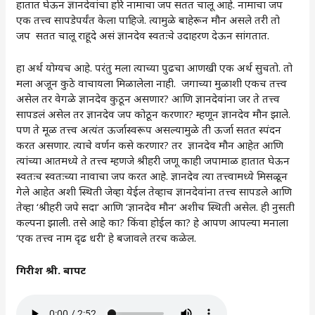
हातात घेऊन ज्ञानदेवांचा हरि नामाचा जप सतत चालू आहे. नामाचा जप
एक तत्त्व सापडेपर्यंत केला पाहिजे. त्यामुळे बाहेरून मौन असले तरी तो
जप सतत चालू राहूदे असं ज्ञानदेव स्वतःचे उदाहरण देऊन सांगतात.
हा अर्थ योग्यच आहे. परंतु मला त्याच्या पुढचा आणखी एक अर्थ सुचतो. तो
मला अजून कुठे वाचायला मिळालेला नाही. जगाच्या मुळाशी एकच तत्त्व
असेल तर वेगळे ज्ञानदेव कुठून असणार? आणि ज्ञानदेवांना जर ते तत्त्व
सापडलं असेल तर ज्ञानदेव जप कोठून करणार? म्हणून ज्ञानदेव मौन झाले.
पण ते मूळ तत्त्व अत्यंत ऊर्जास्वरूप असल्यामुळे ती ऊर्जा सतत स्पंदन
करत असणार. त्याचे वर्णन कसे करणार? तर ज्ञानदेव मौन आहेत आणि
त्यांच्या आतमध्ये ते तत्त्व म्हणजे श्रीहरी जणू काही जपामाळ हातात घेऊन
स्वतःच स्वतःच्या नावाचा जप करत आहे. ज्ञानदेव त्या तत्त्वामध्ये मिसळून
गेले आहेत अशी स्थिती जेव्हा येईल तेव्हाच ज्ञानदेवांना तत्त्व सापडले आणि
तेव्हा ‘श्रीहरी जपे सदा‘ आणि ‘ज्ञानदेव मौन‘ अशीच स्थिती असेल. ही नुसती
कल्पना झाली. तसे आहे का? किंवा होईल का? हे आपण आपल्या मनाला
‘एक तत्त्व नाम दृढ धरी‘ हे बजावले तरच कळेल.
गिरीश श्री. बापट