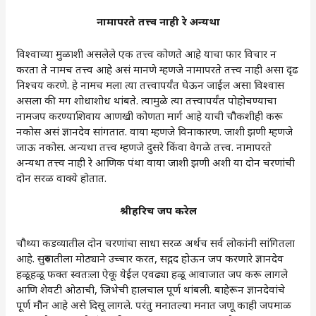
नामापरते तत्त्व नाही रे अन्यथा
विश्वाच्या मुळाशी असलेले एक तत्त्व कोणते आहे याचा फार विचार न
करता ते नामच तत्त्व आहे असं मानणे म्हणजे नामापरते तत्त्व नाही असा दृढ
निश्चय करणे. हे नामच मला त्या तत्त्वापर्यंत घेऊन जाईल असा विश्वास
असला की मग शोधाशोध थांबते. त्यामुळे त्या तत्त्वापर्यंत पोहोचण्याचा
नामजप करण्याशिवाय आणखी कोणता मार्ग आहे याची चौकशीही करू
नकोस असं ज्ञानदेव सांगतात. वाया म्हणजे विनाकारण. जाशी झणी म्हणजे
जाऊ नकोस. अन्यथा तत्त्व म्हणजे दुसरे किंवा वेगळे तत्त्व. नामापरते
अन्यथा तत्त्व नाही रे आणिक पंथा वाया जाशी झणी अशी या दोन चरणांची
दोन सरळ वाक्ये होतात.
श्रीहरिच जप करेल
चौथ्या कडव्यातील दोन चरणांचा साधा सरळ अर्थच सर्व लोकांनी सांगितला
आहे. सुरुवातीला मोठ्याने उच्चार करत, सद्गद होऊन जप करणारे ज्ञानदेव
हळूहळू फक्त स्वतःला ऐकू येईल एवढ्या हळू आवाजात जप करू लागले
आणि शेवटी ओठाची, जिभेची हालचाल पूर्ण थांबली. बाहेरून ज्ञानदेवांचे
पूर्ण मौन आहे असे दिसू लागले. परंतु मनातल्या मनात जणू काही जपमाळ