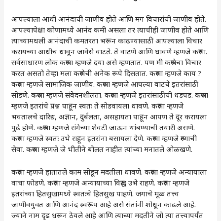
आपल्याला आधी आनंदाची जाणीव होते आणि मग विचारांची जाणीव होते.
आपल्यापेक्षा कोणामध्ये आनंद कमी असला तर त्याचीही जाणीव होते आणि
त्याच्यामधली आनंदाची कमतरता भरून काढण्यासाठी आपल्याला विचार
करायच्या आधीच धावून जावेसे वाटते. ते वाटणे आणि धावणे म्हणजे करुणा.
सर्वसाधारण लोक करुणा म्हणजे दया असे म्हणतात. पण मी करुणेचा विचार
करत असतो तेव्हा मला करुणेची अनेक रूपे दिसतात. करुणा म्हणजे काय ?
करुणा म्हणजे सामाजिक जाणीव. करुणा म्हणजे आपल्या वाटचे इतरांसाठी
सोडणे. करुणा म्हणजे संवेदनशीलता. करुणा म्हणजे इतरांसाठीची धडपड. करुणा
म्हणजे इतरांचे प्रश्न पाहून स्वतः ते सोडवायला धावणे. करुणा म्हणजे
भवतालचे दारिद्य, अज्ञान, दुर्बलता, असहायता पाहून आपण ते दूर करायला
पुढे होणे. करुणा म्हणजे रांगेच्या शेवटी जाऊन थांबण्याची तयारी असणे.
करुणा म्हणजे स्वतः उभे राहून इतरांना बसायला देणे. करुणा म्हणजे रुग्णाची
सेवा. करुणा म्हणजे जे भीतीने बोलत नाहीत त्यांच्या मनातले ओळखणे.
करुणा म्हणजे हातातले काम सोडून मदतीला धावणे. करुणा म्हणजे अन्यायाला
वाचा फोडणे. करुणा म्हणजे अन्यायाच्या विरुद्ध उभे राहणे. करुणा म्हणजे
इतरांच्या हितसुखामध्ये स्वतःचे हितसुख पाहणे. जगाचे मूळ तत्त्व
जाणीवयुक्त आणि आनंद स्वरूप आहे असे संतांनी शोधून काढले आहे.
ज्याने नाम दृढ धरून ठेवले आहे आणि त्याच्या मदतीने जो त्या तत्त्वापर्यंत