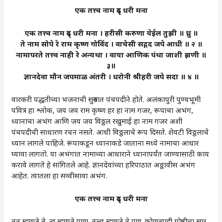
एक तत्त्व नाम दृढ धरी मना
एक तत्त्व नाम दृढ धरी मना । हरीसी करुणा येईल तुझी ॥ ध्रु ॥
ते नाम सोपे रे राम कृष्ण गोविंद । वाचेसी सद्गद जपे आधी ॥ २ ॥
नामापरते तत्त्व नाही रे अन्यथा । वाया आणिक पंथा जाशी झणी ॥
३॥
ज्ञानदेवा मौन जपमाळ अंतरी । धरोनी श्रीहरी जपे सदा ॥ ४ ॥
वारकरी पद्धतीच्या भजनाची सुरुवात पंचपदीने होते. अलंकापुरी पुण्यभूमी
पवित्र हा श्लोक, जय जय राम कृष्ण हर हा नाम गजर, रूपाचा अभंग,
ध्यानाचा अभंग आणि जय जय विठ्ठल रखुमाई हा नाम गजर अशी
पंचपदीची साधारण रचन नसते. आधी विठ्ठलाचे रूप दिसते. शेवटी विठ्ठलाचे
ध्यान लागले पाहिजे. रूपाकडून ध्यानाकडे जाताना मध्ये नामाचा आधार
घ्यावा लागतो. या अभंगात नामाच्या आधाराने ध्यानापर्यंत जाण्यासाठी काय
करावे लागते हे सांगितले आहे. ज्ञानदेवांच्या हरिपाठात अठ्ठावीस अभंग
आहेत. त्यातला हा सव्वीसावा अभंग.
एक तत्त्व नाम दृढ धरी मना
तत् म्हणजे ते. त्व म्हणजे पणा. तत्त्व म्हणजे ते पण. कोणत्याही गोष्टीचा सार