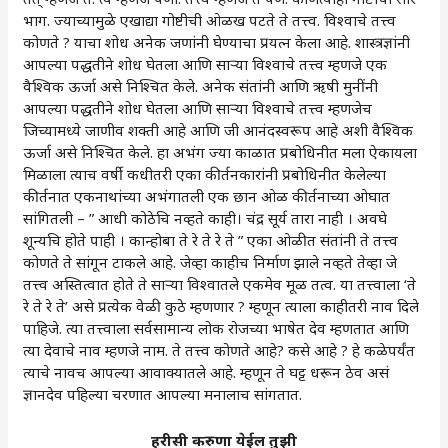
भाग. ज्याच्यामुळे एखाद्या गोष्टीची ओळख पटते ते तत्त्व. विश्वाचे तत्त्व
कोणते ? याचा शोध अनेक जणांनी घेण्याचा प्रयत्न केला आहे. शास्त्रज्ञांनी
आपल्या पद्धतीने शोध घेतला आणि साऱ्या विश्वाचे तत्त्व म्हणजे एक
वैश्विक ऊर्जा असे निश्चित केले. अनेक संतांनी आणि ऋषी मुनींनी
आपल्या पद्धतीने शोध घेतला आणि साऱ्या विश्वाचे तत्त्व म्हणजेच
जिच्यामध्ये जाणीव शक्ती आहे आणि जी आनंदस्वरूप आहे अशी वैश्विक
ऊर्जा असे निश्चित केले. हा अभंग ज्या काळात प्रबोधिनीत मला ऐकायला
मिळाला त्याच वर्षी कधीतरी एका कीर्तनकारांनी प्रबोधिनीत केलेल्या
कीर्तनात एकनाथांच्या अभंगातली एक छान ओळ कीर्तनाच्या ओघात
सांगितली – ” आधी कोठेचि नव्हते काही। चंद्र सूर्य तारा नाही । अवघे
शून्यचि होते पाही । कान्होबा ते रे ते रे ते ” एका ओळीत संतांनी ते तत्त्व
कोणते ते सांगून टाकले आहे. जेव्हा काहीच निर्माण झाले नव्हते तेव्हा जे
तत्त्व अस्तित्वात होते ते साऱ्या विश्वातले एकमेव मूळ तत्व. या तत्त्वाला ‘ते
रे ते रे ते’ असे प्रत्येक वेळी कुठे म्हणणार ? म्हणून त्याला काहीतरी नाव दिले
पाहिजे. त्या तत्त्वाला सर्वसामान्य लोक रोजच्या भाषेत देव म्हणतात आणि
त्या देवाचे नाव म्हणजे नाम. ते तत्त्व कोणते आहे? कसे आहे ? हे कळेपर्यंत
त्याचे नावच आपल्या आवाक्यातले आहे. म्हणून ते घट्ट धरून ठेव असं
ज्ञानदेव पहिल्या चरणात आपल्या मनालाच सांगतात.
हरीसी करुणा येईल तुझी