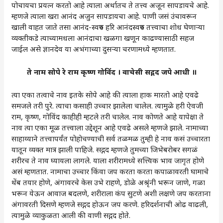
पोचायचा प्रयत्न करतो आहे त्याला अर्थातच ते तत्त्व अजून सापडायचे आहे.
म्हणजे त्याला खरा आनंद अजुन सापडायचा आहे. पाणी जसं उंचावरून
खाली वाहत जाते तसा आनंद-स्वरुप हरि आनंदस्वरुप तत्त्वाचा शोध घेणाऱ्या
व्यक्तीकडे त्याच्यामधला आनंदाचा खळगा खणून काढण्यासाठी सहज
जाईल असे ज्ञानदेव या अभंगाच्या दुसऱ्या चरणामध्ये म्हणतात.
ते नाम सोपे रे राम कृष्ण गोविंद । वाचेसी सद्गद जपे आधी ॥
त्या एका तत्वाचे नाव इतके सोपे आहे की त्याला हाक मारतो आहे एवढे
समजले तरी पुरे. त्याचा कसाही उच्चार झालेला चालेल. त्यामुळे हरी ऐवजी
राम, कृष्ण, गोविंद काहीही म्हटले तरी चालेल. नाव कोणते आहे यापेक्षा ते
नाव त्या एका मूळ तत्त्वाला उद्देशून आहे एवढे असले म्हणजे झाले. नामाच्या
साहाय्याने तत्त्वापर्यंत पोहोचण्याची सर्व तळमळ तुम्ही हे नाव कसं उच्चारता
यातून व्यक्त मात्र झाली पाहिजे. सद्गद म्हणजे तुमच्या जिभेबरोबर सगळं
शरीरच ते नाव घ्यायला लागले. याला शरीरामध्ये सत्त्विक भाव जागृत होणे
असं म्हणतात. नामाचा उच्चार किंवा जप करता करता कपाळावरती घामाचे
थेंब तयार होणे, अंगावरचे केस उभे राहणे, डोळे अश्रृंनी भरून जाणे, गळा
भरून येऊन आवाज बदलणे, शरीराला कंप सुटणे अशी लक्षणे जप करताना
अंगावरती दिसणे म्हणजे सद्गद होऊन जप करणे. हरिदर्शनाची ओढ वाढली,
त्यामुळे व्याकुळता आली की वाणी सद्गद होते.