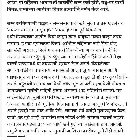
आहेत. या
पहिल्या भागामध्ये वारलींंचे लग्न कसे होते, वधु-वर यांची
निवड, लग्नाच्या आधीचा दिवस इत्यादींचे वर्णन केले आहे.
लग्न ठरविण्याची पद्धत
– लग्नसमारंभाची खरी सुरुवात तसं म्हटलं तर
‘तारप्याच्या नाचा’पासून होते. ‘तारपे’ हे वाद्य पूर्ण पिकलेल्या
दुधीभोपळ्याच्या आतील बिया काढून त्यात बांबूच्या नळ्या घालून तयार
करतात. हे वाद्य पुंगीसारखं दिसतं. आश्विन महिन्यात नवी पिकं डोलू
लागलेली असतात. हिरवीगार वनश्री दिवाळीच्या आगमनाची वर्दी देत
असतात. घाटावर दुम् दुम् पटदुम् च्या तालात लेझीम झिंगत असते तेव्हा
वारली वस्त्यांमध्ये या तारप्याची सुरावट रंगत असते. दिवाळीच्या
सणाच्यावेळी या तारप्याच्या नाचासाठी आजूबाजूच्या गावातून आणि
पाड्यांमधून अनेक तरुण-तरुणी जमतात. लग्नाळूंसाठी ही एक सुवर्णसंधीच
असते. बहुतांशी या नाचाच्या वेळी तरुण मुलं आपली सहचारिणी शोधतात.
आवडलेल्या मुलीची माहिती मुलगा आपल्या आई-वडिलांना सांगतो. मग
आई-वडिल त्या मुलीच्या घरी एखाद्या मध्यस्थामार्फत जातात. मुलाच्या
पित्याला काही संपत्ती मुलीच्या पित्याला द्यावी लागते. परंतु ही ‘देज’ ठरलेली
असते (काही मण भात आणि पैसे). लग्नाचा सर्व खर्चही मुलाकडूनच केला
जातो. जर पुढे काही कारणांनी लग्न मोडलं आणि ‘बायको पळाली माहेरी’
असा प्रकार घडला तर ‘देज’ आणि खर्च मुलीच्या वडिलांना द्यावा लागलो.
यामुळे वारल्यांमधील लग्नात मुलाची आणि त्याचबरोबर मुलीचीही संमती