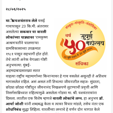
२८/०६/२०२५
मा. श्री. यशवंतराव लेले
वसई
गावापासून 23 कि.मी. अंतरावर
असलेल्या
सकवार या वारली
लोकांच्या पाड्यावर
‘रामकृष्ण
आश्रम’वतीने चालणार्‍या
ग्रामविकासाच्या उपक्रमात
१९८१ पासून सहभागी होत होते.
तेथे त्यांनी अनेक वेगळ्या गोष्टी
अनुभवल्या. मुंबई-
अहमदाबाद‌सारख्या सतत
वाहत्या राष्ट्रीय महामार्गाच्या किनाऱ्यावर हे गाव वसलेलं असूनही ते अतिशय
मागासलेलं राहिलं. असं असलं तरी तिथल्या जीवनातील सहज- सुंदरता,
छोट्या छोट्या गोष्टीतून जीवनानंद निखळपणे लुटण्याची प्रवृत्ती आणि
निसर्गसान्निध्यात राहिल्यामुळे असलेला गोडवा मा. श्री. यशवंतरावांना
दिसला. त्यातील एक विशेष म्हणजे
वारली लोकांचे लग्न.
हा अनुभव
डॉ.
आर्या जोशी
यांनी शब्दबद्ध केला व त्यावर विचार मांडले, तसेच नंतर एक
शोधनिबंध
सुद्धा लिहिला. वारलींच्या लग्नाचे हे वर्णन दोन भागात केले