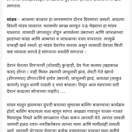
लागतात.
मांडव
– आजच्या काळात हा लग्नसमारंभ दोनच दिवसांचा असतो. आदल्या
दिवशी मांडव घालतात. घरासमोर स्वच्छ सारवून नऊ मेढ्याचा हा मांडव
घालतात. त्यासाठी जंगलातून तोडून आणलेल्या उंबराच्या आणि जांभळाच्या
झाडांच्या फांद्या आणि आंब्याचा व जांभळाचा पाला वापरतात. त्यामुळे
याचाही खर्च नसतो. हा मांडव देवानेच घातला असून त्यासाठी देवाला किती
कष्ट घ्यायला लागले हे सांगताना धवलेरी सांगतात –
देवानं घेतल्या तिवर्‍याची (पोलादी) कुर्‍हाडी, देव गेला कलघर (खडकाळ
कडा) डोंगरा । नाही मिलत उंबराची जांभुलची झाडं, शेवटी गेले खंगारे
(डोंगरमाथा) डोंगरा॥तिथे हायेत उंबराची, जांभुलची झाडं, आवट्या (लाकूड
कापणे) पाडून धरणी पाडली न् भारा बांधला। निघून आलं मंडपाच्या दारी
देवानं काढल्या सोन्याच्या पाहरी॥ …..
मांडव घालून झाल्यावर दुपारी बाराच्या सुमारास बाशिंग बांधण्याचा कार्यक्रम
होतो. बाशिंग बांधायला चला म्हणून सांगत अख्ख्या गावातून वाजत-गाजत
मिरवणूक निघते आणि सगळ्यांना गोळा करून लग्नघरी येते. लग्नात लावली
जाणारी हळद नवरा-नवरीबरोबरच त्यांच्या मामा आणि मामीलाही लावली
जाते. लग्नघरी भेटायला येणाऱ्या प्रत्येक पाहुण्याच्या पायावर मुला-मुलीचे