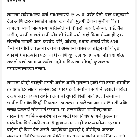
घेतली जाते.
लग्नाचा सर्वसाधारण खर्च साधारणपणे १५०० रु. पर्यंत येतो. यात प्रामुख्याने
देज आणि दारु यासाठीच जास्त खर्च येतो. मुलगी देताना मुलीचा पिता
आपल्या भावी जावयाच्या परिस्थितीची चौकशी करतो. शेळ्या, गाई, बैल,
जमीन, घरची माणसं याची चौकशी केली जाते. गाई किंवा शेळ्या ही एक
संपत्तीच मानली जाते. करवंद, बोरं, जांभळं, मधाचं अख्खं पोळं अशा
चैनींच्या गोष्टी जवळच्या जंगलात असताना वासराला तोडून गाईचं दूध
काढणं हे वारल्यांना पटत नाही आणि दूध उत्पादन हा एक जोडधंदा होऊ
शकतो याचं त्यांना आकर्षण नाही. दागिन्यांचा सोसही कुणालाच
परवडण्यासारखा नसतो.
लग्नाला दोन्ही बाजूंची संमती असेल आणि मुलाच्या हाती पैसे तयार असतील
तर आठ दिवसातच लग्नसोहळा पार पडतो. सर्वांच्या सोयीने एखादी तारीख
ठरल्यानंतर गावच्या सर्वांना लग्नाची सुपारी दिली जाते. हल्ली लग्नाच्या
छापील निमंत्रणपत्रिकाही मिळतात. त्यातल्या गाळलेल्या जागा भरून ती पत्रिका
समक्ष देऊनही बोलावणं करतात. या लग्नपत्रिकेला कोकंत्री म्हणतात.
वारल्यांच्या धार्मिक समारंभांचा आणखी एक विशेष म्हणजे कुठल्याच
पारंपरिक विधीसाठी त्यांना ब्राह्मण लागत नाही. वारल्यातीलच एखाद्या
बाईला ही विद्या येत असते. काहीवेळा पुरुषही हे पौरोहित्य करतात.
लग्नाच्या पौरोहित्याबद्दल या स्त्री किंवा पुरुषाला म्हणजेच धवलेरींना रु. द्यावे