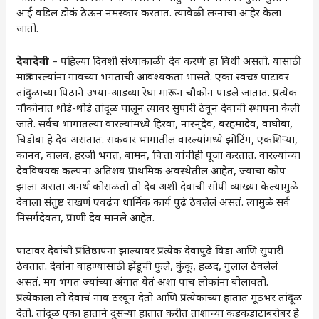
आई वडिल डोकं ठेऊन नमस्कार करतात. त्यावेळी लग्नाचा आहेर केला
जातो.
देवादेवी
– पहिल्या दिवशी संध्याकाळी’ देव करणे’ हा विधी असतो. यासाठी
मात्र वारल्यांना गावच्या भगताची आवश्यकता भासते. एका स्वच्छ पाटावर
तांदुळाच्या पिठाने उभ्या-आडव्या रेघा मारून चौकोन पाडले जातात. प्रत्येक
चौकोनात थोडे-थोडे तांदूळ घालून त्यावर सुपारी ठेवून देवाची स्थापना केली
जाते. सर्वच भागातल्या वारल्यांमध्ये हिरवा, नारन्‌देव, बरहमादेव, वाघोबा,
चिडोबा हे देव असतात. सकवार भागातील वारल्यांमध्ये झोटिंग, एकशिऱ्या,
कानव, वालव, हरजी भगत, बामन, चित्ता यांचीही पूजा करतात. वारल्यांच्या
देवविषयक कल्पना अतिशय प्राथमिक अवस्थेतील आहेत, ज्याचा कोप
झाला असता अनर्थ कोसळतो तो देव अशी देवाची सोपी व्याख्या केल्यामुळे
देवाला संतुष्ट राखणं एवढंच धार्मिक कार्य पुढे ठेवलेलं असतं. त्यामुळे सर्व
निसर्गदेवता, प्राणी देव मानले आहेत.
पाटावर देवांची प्रतिष्ठापना झाल्यावर प्रत्येक देवापुढे विडा आणि सुपारी
ठेवतात. देवांना वाहण्यासाठी झेंडूची फुले, कुंकू, हळद, गुलाल ठेवलेलं
असतं. मग भगत ज्यांच्या अंगात येतं अशा पाच लोकांना बोलावतो.
प्रत्येकाला तो देवाचं नाव ठरवून देतो आणि प्रत्येकाच्या हातात मूठभर तांदूळ
देतो. तांदूळ एका हाताने दुसऱ्या हातात करीत ताशाच्या कडकडाटाबरोबर हे