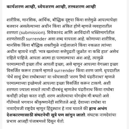
कार्यशरण
आम्ही
,
ध्येयशरण
आम्ही
,
तत्त्वशरण
आम्ही
शारीरिक, मानसिक, आर्थिक, बौद्धिक दृष्ट्या किंवा सत्तेमुळे आपल्यापेक्षा
बलवान असलेल्याच्या अधीन किंवा अंकित होणे म्हणजे व्यवहारातील
शरणता (submission). विवेकानंद आणि अरविंदांनी भक्तिमार्गातील
शरणतेसाठी surrender असा शब्द वापरला आहे. कोणाच्या शारीरिक,
मानसिक किंवा बौद्धिक शक्तीमुळे नाईलाजाने किंवा नकळत त्यांच्या
अधीन व्हायचे नाही. ‘मात्र खलांच्या सत्तेपुढती जुळोत ना कधि हात’ असेच
राहिले पाहिजे. आपला आत्मा हा परमात्म्याचा अंश आहे, त्यामुळे
परमात्म्याची इच्छा तीच आपली इच्छा, असे म्हणून आपल्या वेगळ्या इच्छा
विसर्जित करून टाकणे म्हणजे surrender किंवा शरण जाणे. धृपदातील
‘येथें साधूं प्रेमा राघोबाच्या’ या ध्येयासाठी ‘शरण रिघो पंढरीनाथा’ म्हणजे
परमात्म्याच्या इच्छेमध्ये आपल्या इच्छा विसर्जित करून टाकणे. अशी
शरणता ज्याला साधते त्याची दीनबंधू म्हणजेच पंढरीनाथ किंवा राघोबा
कधीही उपेक्षा करत नाही. शरण आलेल्याचा योगक्षेम मी बघतो असे
गीतेमध्ये भगवान श्रीकृष्णानेही सांगितले आहे. देवाच्या राघोबा या
नावाऐवजी राष्ट्रदेव म्हणून हिंदुस्थान हे नाव घातले की
हाच अभंग
देशकारणासाठी संघटनेची सूत्रे पण सांगून जातो
. संघटक नामदेवांचा
प्रभाव आजही पंजाबमध्ये दिसून येतो.