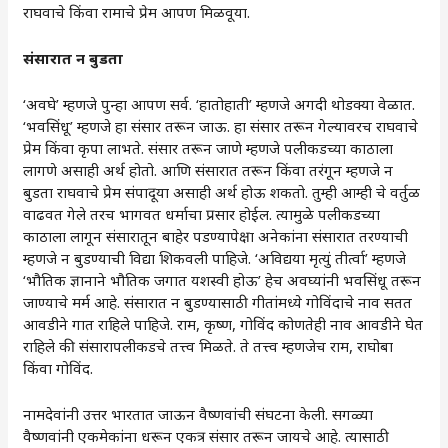
राघवाचे किंवा रामाचे प्रेम आपण मिळवूया.
संसारात
न
बुडता
‘अवघे’ म्हणजे पुन्हा आपण सर्व. ‘हातोहाती’ म्हणजे अगदी थोडक्या वेळात.
‘भवसिंधू’ म्हणजे हा संसार तरून जाऊ. हा संसार तरून गेल्यावरच राघवाचे
प्रेम किंवा कृपा लाभते. संसार तरून जाणे म्हणजे पलीकडच्या काठाला
लागणे असाही अर्थ होतो. आणि संसारात तरून किंवा तरंगून म्हणजे न
बुडता राघवाचे प्रेम संपादूया असाही अर्थ होऊ शकतो. तुम्ही आम्ही चे वर्तुळ
वाढवत गेले तरच भागवत धर्माचा प्रसार होईल. त्यामुळे पलीकडच्या
काठाला लागून संसारातून बाहेर पडण्यापेक्षा अनेकांना संसारात तरण्याची
म्हणजे न बुडण्याची विद्या शिकवली पाहिजे. ‘अविद्यया मृत्युं तीर्त्वा’ म्हणजे
‘भौतिक ज्ञानाने भौतिक जगात यशस्वी होऊ’ हेच अवघ्यांनी भवसिंधू तरून
जाण्याचे मर्म आहे. संसारात न बुडण्यासाठी गीतांमध्ये गोविंदाचे नाव सतत
आवडीने गात राहिले पाहिजे. राम, कृष्ण, गोविंद कोणतेही नाव आवडीने घेत
राहिले की संसारापलीकडचे तत्त्व मिळते. ते तत्त्व म्हणजेच राम, राघोबा
किंवा गोविंद.
नामदेवांनी उत्तर भारतात जाऊन वैष्णवांची संघटना केली. सगळ्या
वैष्णवांनी एकमेकांना धरून एकत्र संसार तरून जायचे आहे. त्यासाठी