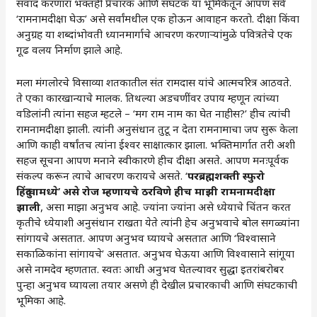
संवाद करणारा भक्तही प्रचारक आणि संघटक या भूमिकेतून आपण सर्व
‘रामनामदीक्षा घेऊ’ असे सर्वांमधील एक होऊन आवाहन करतो. दीक्षा किंवा
अनुग्रह या शब्दांभोवती ध्यानमार्गाचे आचरण करणाऱ्यांमुळे पवित्रतेचे एक
गूढ वलय निर्माण झाले आहे.
मला मंगलोरचे विसाव्या शतकातील संत रामदास यांचे आत्मचरित्र आठवते.
ते एका कारखान्याचे मालक. तिथल्या अडचणींवर उपाय म्हणून त्यांच्या
वडिलांनी त्यांना सहज म्हटले – ‘मग राम नाम का घेत नाहीस?’ हीच त्यांची
रामनामदीक्षा झाली. त्यांनी अनुसंधान तुटू न देता रामनामाचा जप सुरू केला
आणि काही वर्षांतच त्यांना ईश्वर साक्षात्कार झाला. भक्तिमार्गात तरी अशी
सहज सूचना आपण मनाने स्वीकारणे हीच दीक्षा असते. आपण मनःपूर्वक
संकल्प करून त्याचे आचरण करायचे असते. ‘
परब्रह्मशक्ती स्फुरो
हिंदुत्वामध्ये’ असे रोज म्हणायचे ठरविणे हीच माझी रामनामदीक्षा
झाली
, असा माझा अनुभव आहे. ज्यांना ज्यांना असे ध्येयाचे चिंतन करत
कृतीचे ध्येयाशी अनुसंधान राखता येते त्यांनी हेच अनुभवाचे बोल सगळ्यांना
सांगायचे असतात. आपण अनुभव घ्यायचे असतात आणि ‘विश्वासाने
सकाळिकांना सांगायचे’ असतात. अनुभव घेऊया आणि विश्वासाने सांगूया
असे नामदेव म्हणतात. स्वतः आधी अनुभव घेतल्यावर सुद्धा इतरांबरोबर
पुन्हा अनुभव घ्यायला तयार असणे ही देखील प्रचारकाची आणि संघटकाची
भूमिका आहे.