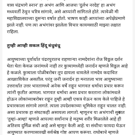
वास चंद्रभागे स्नान’ हा अभंग आणि आजचा ‘दुर्लभ नरदेह’ हा अभंग
मध्यवर्ती ठेवून चरित्र सांगावे, असे आप्पांनी सांगितले होते. त्यावेळी मी
महाविद्यालयाच्या दुसऱ्या वर्षात होतो. भाषण काही आप्पांच्या अपेक्षेप्रमाणे
झाले नाही. पण त्या अभंगांवर झालेला विचार कायमसाठी माझ्या लक्षात
राहिला.
तुम्ही
आम्ही
सकल
हिंदू
बंधुबंधू
आयुष्याच्या पूर्वार्धात पंढरपुरातच राहणाऱ्या नामदेवांना रोज विठ्ठल दर्शन
घेता घेता केवळ जनांमध्ये नाही तर कुत्र्यामध्येही जनार्दन म्हणजे विठ्ठल आहे
हे कळले. कुत्र्याला पोळीबरोबर तूप द्यायला धावलेले नामदेव कदाचित
आख्यायिकेत असतील. परंतु जनी जनार्दन हा मनातला भाव आयुष्याच्या
उत्तरार्धात उत्तर भारतामध्ये अनेक वर्षे राहून भागवत धर्माचा प्रचार करून
त्यांनी कृतीत आणला. भागवत धर्माचा असा प्रचार करताना लोकांमधले
होऊन लोकांच्याबरोबर राहून तुम्ही आम्ही एकत्र येऊन काय केले पाहिजे हे
प्रचारकाला सांगावे लागते. त्याला उपदेशकाच्या भूमिकेत राहून चालत नाही.
असा प्रचारक हा संघटकही असायला लागतो. म्हणूनच या अभंगाची सुरुवात
‘तुम्हां-आम्हां’ म्हणजे आपल्या सर्वांनाच हे मनुष्य शरीर मिळालेले आहे ही
अतिशय दुर्मिळ संधी आहे असे म्हणून केली आहे. या संधीचा फायदा घेऊन
आयुष्यात करण्यासारखी सर्वश्रेष्ठ गोष्ट आपण करूया. राघोबाचे म्हणजे