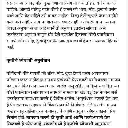
संसारातल्या शोक, मोह, दुःख देणाऱ्या प्रसंगांना कसे तोंड द्यायचे ते कळले
पाहिजे. ‘आवडी गोविंदु गाऊं गीतींं’ हे जमले की शोक, मोह, दुःखाचे प्रसंग
आले आणि येत राहिले तरी बाधत नाहीत. ‘निरसू तेणें’ म्हणजे प्रसंग नाहीसे
करू असे नाही. तर त्यांचा त्रास जाणवणार नाही असे करू. याचा ज्याला
जेवढा अनुभव आला आहे त्याने तो अनुभव इतरांना सांगावा. असे
एकमेकांना अनुभव सांगून धीर देणे म्हणजेच हिताच्या गोष्टी एकमेकांना
सांगणे. शोक, मोह, दुःख दूर करून आनंद वाढवणे हेच सगळ्यांच्या हिताचे
आहे.
कृतीचे
ध्येयाशी
अनुसंधान
गोविंदाची गीते गायली की शोक, मोह, दुःख देणारे प्रसंग आपल्यावर
परिणाम करत नाहीत हा अनुभव प्रत्येकाने घेण्यासाठी परमेश्वराचा नामजप
प्रकटपणे किंवा मनातल्या मनात अखंड चालू राहिला पाहिजे. ज्या हिताच्या
गोष्टी एकमेकांना सांगायच्या त्यामध्ये नामजपात खंड पडू देऊ नकोस असे
‘एकमेकांना सावधान करणे’ हे देखील आलेच. ‘अनुसंधान’ म्हणजे प्रेम. पण
हे प्रेम सततच्या सहवासाने किंवा संपर्काने निर्माण झालेले असते. नामजप
अखंड चालू राहिला तरच नामाबद्दलचे आणि त्यातून परमेश्वराबद्दलचे प्रेम
निर्माण होते.
नामजप करणे ही कृती आहे आणि परमेश्वराचे प्रेम
मिळवणे हे ध्येय आहे. संघटनेमध्ये हे कृतीचे ध्येयाशी अनुसंधान