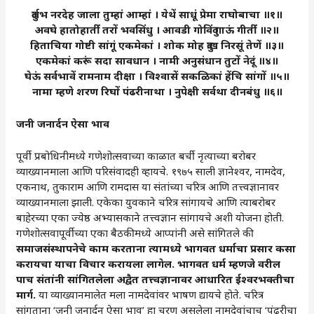
दुर्लभ नरदेह जाला तुम्हां आम्हां । येथें साधूं प्रेमा राघोबाचा ॥१॥
अवघे हातोहातींं तरों भवसिंधु । आवडी गोविंदु गाऊं गीतींं ॥२॥
हिताचिया गोष्टी सांगूं एकमेकां । शोक मोह दुःख निरसूं तेणें ॥३॥
एकमेकां करूं सदा सावधान । नामी अनुसंधान तुटों नेदूं ॥४॥
घेऊं सर्वभावें रामनाम दीक्षा । विश्वासें सकळिकां हेंचि सांगों ॥५॥
नामा म्हणे शरण रिघों पंढरीनाथा । नुपेक्षी सर्वथा दीनबंधु ॥६॥
जनी
जनार्दन
ऐसा
भाव
पूर्वी प्रबोधिनीमध्ये गणेशोत्सवाच्या काळात बर्ची नृत्याच्या बरोबर
व्याख्यानमाला आणि परिसंवादही व्हायचे. १९७५ साली ज्ञानेश्वर, नामदेव,
एकनाथ, तुकाराम आणि रामदास या संतांच्या चरित्र आणि तत्त्वज्ञानावर
व्याख्यानमाला झाली. एकेका युवकाने चरित्र सांगायचे आणि त्याबरोबर
बाहेरच्या एका ज्येष्ठ अभ्यासकाने तत्त्वज्ञान सांगायचे अशी योजना होती.
गणेशोत्सवापूर्वीच्या एका बैठकीमध्ये आप्पांनी असे सांगितले की
समाजसंस्थापनेचे
काम
करताना
त्यामध्ये
भागवत
धर्माचा
प्रसार
कसा
करायचा
याचा
विचार
करायला
लागेल
.
भागवत
धर्म
म्हणजे
वरील
पाच
संतांनी
सांगितलेला
अद्वैत
तत्त्वज्ञानावर
आधारित
ईश्वरभक्तीचा
मार्ग
.
या व्याख्यानमालेत मला नामदेवांवर भाषण द्यायचे होते. चरित्र
सांगताना ‘जनी जनार्दन ऐसा भाव’ हा चरण असलेला नामदेवांचाच ‘पंढरीचा