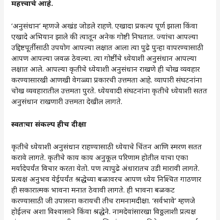
महत्त्वाचे आहे.
‘अनुसंधान’ म्हणजे अखंड जोडले राहणे. एखादा प्रकल्प पूर्ण झाला किंवा
एखादे अभियान झाले की त्यातून अनेक गोष्टी निघतात. ज्यांचा आपल्या
उद्दिष्टपूर्तीसाठी उपयोग आपल्या लक्षात आला त्या पुढे पुन्हा वापरण्यासाठी
आपण आपल्या जवळ ठेवल्या. त्या गोष्टींंचे ध्येयाशी अनुसंधान आपल्या
लक्षात आले. आपल्या कृतीचे ध्येयाशी अनुसंधान राखणे ही चोख व्यवहार
करण्यासारखी आणखी वेगळ्या प्रकारची उत्तमता आहे. व्यापारी संघटनांना
चोख व्यवहारातील उत्तमता पुरते. ध्येयवादी संघटनांना कृतीचे ध्येयाशी सतत
अनुसंधान राखणारी उत्तमता देखील लागते.
स्वतःचा
संकल्प
हीच
दीक्षा
कृतीचे ध्येयाशी अनुसंधान राहण्यासाठी ध्येयाचे चिंतन आणि स्मरण सतत
करावे लागते. कृतीचे काय काय अनुकूल परिणाम होतील याचा एका
मर्यादेपर्यंत विचार करता येतो. पण त्यापुढे अंधारातच उडी मारावी लागते.
प्रत्यक्ष अनुभव येईपर्यंत श्रद्धेच्या बळावरच आपण ध्येय निश्चित गाठणार
ही सकारात्मक भावना मनात ठेवावी लागते. ही भावना बळकट
करण्यासाठी जी उपासना करायची तीच रामनामदीक्षा. ‘सर्वभावे’ म्हणजे
होईलच अशा विश्वासाने किंवा श्रद्धेने. नामदेवांसारखा विठ्ठलाशी प्रत्यक्ष