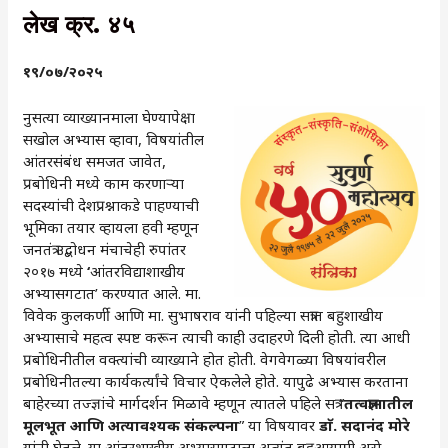
लेख क्र. ४५
१९/०७/२०२५
नुसत्या व्याख्यानमाला घेण्यापेक्षा
सखोल अभ्यास व्हावा, विषयांतील
आंतरसंबंध समजत जावेत,
प्रबोधिनी मध्ये काम करणाऱ्या
सदस्यांची देशप्रश्नाकडे पाहण्याची
भूमिका तयार व्हायला हवी म्हणून
जनतंत्र उद्बोधन मंचाचेही रुपांतर
२०१७ मध्ये
‘
आंतरविद्याशाखीय
अभ्यासगटात’ करण्यात आले. मा.
विवेक कुलकर्णी आणि मा. सुभाषराव यांनी पहिल्या सत्रात बहुशाखीय
अभ्यासाचे महत्व स्पष्ट करून त्याची काही उदाहरणे दिली होती. त्या आधी
प्रबोधिनीतील वक्त्यांची व्याख्याने होत होती. वेगवेगळ्या विषयांवरील
प्रबोधिनीतल्या कार्यकर्त्यांचे विचार ऐकलेले होते. यापुढे अभ्यास करताना
बाहेरच्या तज्ज्ञांचे मार्गदर्शन मिळावे म्हणून त्यातले पहिले सत्र “
तत्वज्ञानातील
मूलभूत आणि अत्यावश्यक संकल्पना
” या विषयावर
डाॅ. सदानंद मोरे
यांनी घेतले. या आंतरशाखीय अभ्यासगटाला अत्यंत बहुआयामी असे