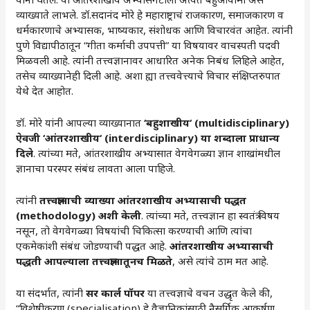
व्याख्याते लाभले. डॉ.सदानंद मोरे हे महाराष्ट्राचं राजकारण, समाजकारण व
धर्मकारणाचे अभ्यासक, भाष्यकार, संशोधक आणि विचारवंत आहेत. त्यांनी
पुणे विद्यापीठातून “गीता कर्माची उपपत्ती” या विषयावर वाचस्पती पदवी
मिळवली आहे. त्यांनी तत्त्वज्ञानावर आधारित अनेक निबंध लिहिले आहेत,
तसेच व्याख्यानेही दिली आहे. अशा ह्या तत्त्ववेत्त्याचे विचार संक्षिप्तरुपात
येथे देत आहोत.
डॉ. मोरे यांनी आपल्या व्याख्यानात
‘
बहुशाखीय
‘ (multidisciplinary)
ऐवजी
‘
आंतरशाखीय
‘ (interdisciplinary)
या शब्दाला प्राधान्य
दिले
. त्यांच्या मते, आंतरशाखीय अभ्यासात वेगवेगळ्या ज्ञान शाखांमधील
ज्ञानाचा परस्पर संबंध लावता आला पाहिजे.
त्यांनी
तत्त्वज्ञानाची व्याख्या आंतरशाखीय अभ्यासाची पद्धत
(
methodology)
अशी केली
. त्यांच्या मते, तत्त्वज्ञान हा स्वतंत्र विषय
नसून, तो वेगवेगळ्या विषयांची चिकित्सा करण्याची आणि त्यांचा
एकमेकांशी संबंध जोडण्याची पद्धत आहे.
आंतरशाखीय अभ्यासाची
पद्धती आपल्याला तत्त्वज्ञानातूनच मिळते
, असे त्यांचे ठाम मत आहे.
या संदर्भात, त्यांनी
सर कार्ल पॉपर
या तत्त्वज्ञाचे वचन उद्धृत केले की,
“विशेषीकरण (specialisation) हे वैज्ञानिकांसाठी नैसर्गिक आकर्षण