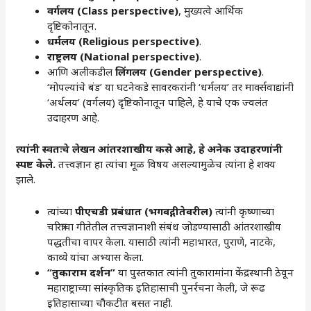
वर्गलय (
Class perspective)
, मुख्यत्वे आर्थिक
दृष्टिकोनातून.
धर्मलय (
Religious perspective)
.
राष्ट्रलय (
National perspective)
.
आणि अलीकडील
लिंगलय (Gender perspective)
.
‘मोपल्यांचे बंड’ या घटनेकडे सावरकरांनी ‘धर्मलय’ तर मार्क्सवाद्यांनी
‘अर्थलय’ (वर्गलय) दृष्टिकोनातून पाहिले, हे याचे एक ज्वलंत
उदाहरण आहे.
त्यांनी स्वतःचे लेखन आंतरशाखीय कसे आहे
,
हे अनेक उदाहरणांनी
स्पष्ट केले.
तत्त्वज्ञान हा त्यांचा मूळ विषय असल्यामुळेच त्यांना हे शक्य
झाले.
त्यांच्या
पीएचडी प्रबंधात (भगवद्गीतेवरील)
त्यांनी कृष्णाच्या
चरित्राचा गीतेतील तत्त्वज्ञानाशी संबंध जोडण्यासाठी आंतरशाखीय
पद्धतीचा वापर केला. यासाठी त्यांनी महाभारत, पुराणे, नाटके,
काव्ये यांचा अभ्यास केला.
“
तुकाराम दर्शन”
या पुस्तकात त्यांनी तुकारामांना केंद्रस्थानी ठेवून
महाराष्ट्राच्या सांस्कृतिक इतिहासाची पुनर्रचना केली, जे रूढ
इतिहासाच्या चौकटीत बसत नाही.