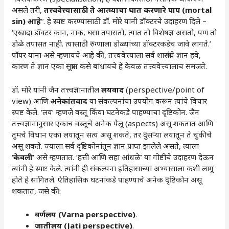
असले तरी,
तत्त्ववेत्त्यासाठी ते आत्म्याचा घात करणारे पाप (mortal
sin) आहे
“. हे स्पष्ट करण्यासाठी डॉ. मोरे यांनी डॉक्टरचे उदाहरण दिले –
‘एखादा डॉक्टर कान, नाक, घसा तपासतो, त्यात तो विशेषज्ञ असतो, पण तो
डोळे तपासत नाही. त्यासाठी रुग्णाला डोळ्यांच्या डॉक्टरकडेच जावे लागते.’
पॉपर यांना असे म्हणायचे आहे की, तत्त्ववेत्त्याला सर्व शास्त्रांचे ज्ञान हवे,
कारण ते ज्ञान एका सूत्रात कसे बांधायचे हे केवळ तत्त्ववेत्त्यालाच समजते.
डॉ. मोरे यांनी जैन तत्त्वज्ञानातील
लयवाद
(perspective/point of
view) आणि
अनेकांतवाद
या संकल्पनांचा उपयोग करून त्यांचे विचार
स्पष्ट केले. ‘लय’ म्हणजे वस्तू किंवा घटनेकडे पाहण्याचा दृष्टिकोन. जैन
तत्त्वज्ञानानुसार एकाच वस्तूचे अनेक पैलू (aspects) असू शकतात आणि
तुमचे विधान एका लयातून सत्य असू शकते, तर दुसऱ्या लयातून ते चुकीचे
असू शकते. ज्याला सर्व दृष्टिकोनांतून ज्ञान प्राप्त झालेले असते, त्याला
‘केवली’
असे म्हणतात. ‘हत्ती आणि सहा आंधळे’ या गोष्टीचे उदाहरण देऊन
त्यांनी हे स्पष्ट केले. त्यांनी ही संकल्पना इतिहासाच्या अभ्यासाला कशी लागू
होते हे सांगितले. ऐतिहासिक घटनांकडे पाहण्याचे अनेक दृष्टिकोन असू
शकतात, जसे की:
वर्णलय (
Varna perspective)
.
जातीलय (
Jati perspective)
.