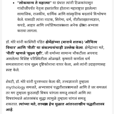
“
लोकमान्य ते महात्मा”
या ग्रंथात त्यांनी टिळकांपासून
गांधीजींपर्यंत नेतृत्व हस्तांतरित होताना महाराष्ट्रात झालेल्या
सामाजिक, राजकीय, धार्मिक आणि सांस्कृतिक बदलांचे विश्लेषण
केले. यासाठी त्यांना नाटक, सिनेमा, धर्म, नीतीशास्त्र, तत्त्वज्ञान,
कपडे, आहार आणि ज्योतिषशास्त्र अशा अनेक क्षेत्रांचा अभ्यास
करावा लागला.
डॉ. मोरे यांनी काश्मिरी पंडित
क्षेमेंद्रांच्या (बारावे शतक) ‘औचित्य
विचार’ आणि ‘नीती’ या संकल्पनांचाही उल्लेख केला
. क्षेमेंद्रांच्या मते,
‘नीती’ म्हणजे ‘सूक्ष्म दृष्टी’
, जी धर्माच्या सामान्य चौकटीला अपवाद
असलेल्या विशिष्ट परिस्थितीला ओळखते. कृष्णाने कर्णाला धर्म
समजावताना याच सूक्ष्म दृष्टिकोनाचा वापर केला, असे त्यांनी उदाहरणासह
स्पष्ट केले.
शेवटी, डॉ. मोरे यांनी पुनरुच्चार केला की, तत्त्वज्ञानाने तुम्हाला
mythology समजते, अभ्यासाचं पद्धतीशास्त्र समजते आणि ते जर समजलं
तर मग तुम्हाला कुठलाही विषय चांगला समजू शकतो आणि त्या
विषयांमधले आंतरसंबंध सुद्धा त्यामुळे तुम्हाला चांगलं समजू
शकतात.
त्यांच्या मते, तत्त्वज्ञान हेच मुळात आंतरशाखीय पद्धतीशास्त्र
आहे
.