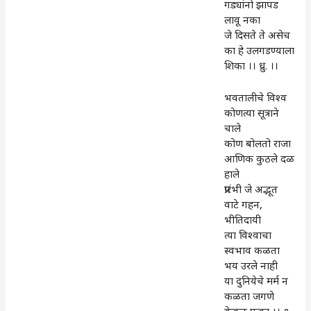
गड्यांनो झापड
लावू नका
जे दिसते ते असेच
का हे उलगडण्याला
शिका ।। ध्रु. ।।
भवतालीचे विश्व
कोणत्या सूत्राने
चाले
कोण बोलतो राजा
आणिक कुठले दळ
हाले
प्रारंभी जे अद्भूत
वाटे गहन,
भीतिदायी
त्या विश्वाचा
स्वभाव कळता
भय उरले नाही
या दुनियेचे मर्म न
कळता जगणे