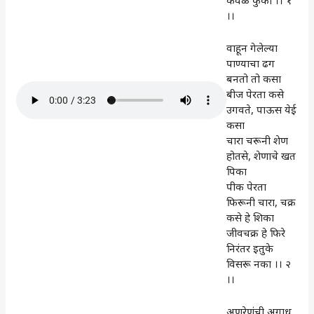
केवळ फुका ।। १
।।
वाहून गेलेल्या
पाण्याचा ढग
बनतो तो कसा
बीज पेरता कसे
उगवते, पाऊस येई
कसा
चारा चरूनी शेण
होतसे, शेणाचे खत
पिका
पीक पेरता
फिरूनी चारा, चक्र
कसे हे शिका
जीवचक्र हे फिरे
निरंतर इतुके
विसरू नका ।। २
।।
अणुरेणूंची अगाध