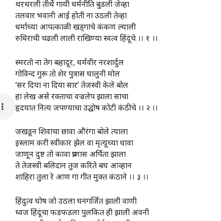
थरथरली तीर्थे गायी धर्मनीति बुडली जेव्हा
तलवार भवानी आई होती ना उठली तेव्हा
धर्माच्या आपत्काळी खड्गाचे कंकण ल्याली
रुधिराची चढली लाली राखिण्या स्वत्व हिंदूंचे ।। १ ।।
स्मरतो ना तेग बहादूर, धर्मवीर नरशार्दुल
गोविन्द गुरू तो शेर पुत्रास घालुनी मोल
‘सर दिया ना दिया सार’ तेजस्वी केले बोल
हा लेख असे रक्ताचा वज्रलेप झाला साचा
हृदयात नित्य जपण्याचा उद्घोष कोटी कंठीचे ।। २ ।।
जखडून शिवाचा छावा औरंगा बोले त्याला
इस्लाम करी स्वीकार झेल वा मृत्यूच्या धावा
जाणून दुष्ट तो कावा प्राणास अर्पिता झाला
ते तेजस्वी बलिदान तुज करिते बघ आव्हान
शाहिरा तुला रे आण गा गीत मुक्त कंठाने ।। ३ ।।
हिंदुत्व घोष जो उठला घनगर्जित झाली वाणी
ध्वज हिंदूंचा फडफडला पुलकित ही झाली अवनी