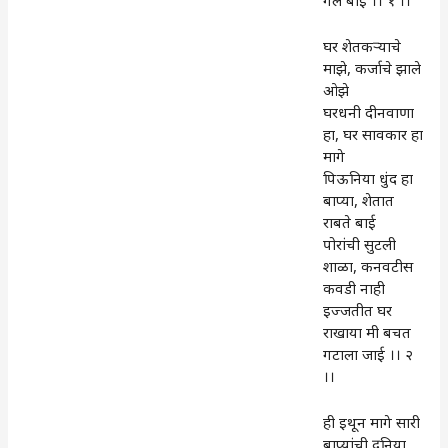
गेले बाई ।। १ ।।
घर शेतकऱ्याचे
माझे, कर्जाचे झाले
ओझे
घरधनी दीनवाणा
हा, घर सावकार हा
मागे
पिऊनिया धुंद हा
बाप्या, शेतात
राबते बाई
पोरांची सुटली
शाळा, कनवटीस
कवडी नाही
इज्जतीत घर
राखाया मी बचत
गटाला जाई ।। २
।।
ही इथून मागे सारी
बाप्यांची दुनिया