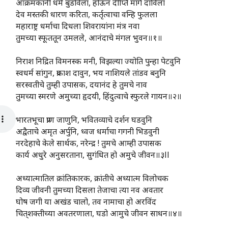
आक्रमकांनी धर्म बुडविला, होऊन दीप्ति मार्ग दाविला
देव मस्तकी धारण करिता, कर्तृत्वाचा वन्हि फुलला
महाराष्ट्र धर्माचा दिधला शिवरायांना मंत्र नवा
तुमच्या स्फूततून उमलले, आनंदाचे मंगल भुवन॥१॥
निराश निद्रित विमनस्क मनी, विझल्या ज्योति पुन्हा पेटवुनि
स्वधर्म सांगुन, प्रकाश दावुन, भय नाशियले तांडव बनुनि
सरस्वतीचे तुम्ही उपासक, दयानंद हे तुमचे नाव
तुमच्या स्मरणे अमुच्या हृदयी, हिंदुत्वाचे स्फुरले गायन॥२॥
भारतभूचा प्राण जाणुनि, भवितव्याचे दर्शन घडवुनि
अद्वैताचे अमृत अर्पुनि, ध्वज धर्माचा गगनी भिडवुनी
नरदेहाचे केले सार्थक, नरेन्द्र ! तुमचे आम्ही उपासक
कार्य अधुरे अनुसरताना, सुगंधित हो अमुचे जीवन॥३ll
अध्यात्मातिल क्रांतिकारक, क्रांतीचे अध्यात्म विलोचक
दिव्य जीवनी तुमच्या दिसला तेजाचा त्या नव अवतार
घोष जगी या अखंड चालो, तव नामाचा हो अरविंद
चित्‌‍शक्तीच्या अवतरणाला, घडो आमुचे जीवन साधन॥४॥