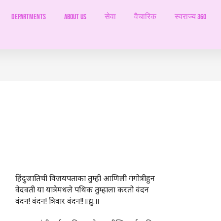
Departments
ABOUT US
सेवा
वैचारिक
स्वराज्य 360
हिंदुजातिची विजयपताका तुम्ही आणिली गंगोत्रीहुन
वेदवती या यात्रेमधले पथिक तुम्हाला करतो वंदन
वंदन! वंदन! त्रिवार वंदन!!॥ध्रु.॥