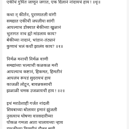
एकीचं गुपित जाणून जगात, एक दिलानं नांदायचं हाय ! ॥धृ॥
कथा न्‌‍ कीर्तन, पुराणातली वांगी
समद्यात एकीची जपलीया सांगी
आपल्याच डोक्यात बेकीच्या खुळानं
भुतागत नाच ह्यो मांडलाय काय?
बेकीच्या नादानं, भांडान-तंट्यानं
कुणाचं भलं कधी झालंय काय? ॥१॥
निर्मळ मनाची निर्मळ वाणी
समद्यांच्या भल्याची कळकळ मनी
आपल्याच कष्टानं, हिकमत, हिमतीनं
आपलंच रूपडं सुदरायचं हाय
काजळी लोटून, बावन्नकसाची
झळाळी चमक उजळायची हाय ! ॥२॥
इथं मराठेशाही गर्जत नांदली
शिवबाच्या बोलावर इमानं झुंजली
नुसत्याच घोषणा वारसदारीच्या
पोकळ गमजा आता चालायच्या न्हाय
दुफळीच्या ठिणगीनं दौलत सारी