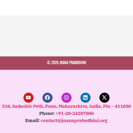
© 2026 Jnana Prabodhini
Y
F
I
L
X
o
a
n
i
-
u
c
s
n
t
510, Sadashiv Peth, Pune, Maharashtra, India. Pin – 411030
t
e
t
k
w
Phone:
+91-20-24207000
u
b
a
e
i
b
o
g
d
t
Email:
contact@jnanaprabodhini.org
e
o
r
i
t
k
a
n
e