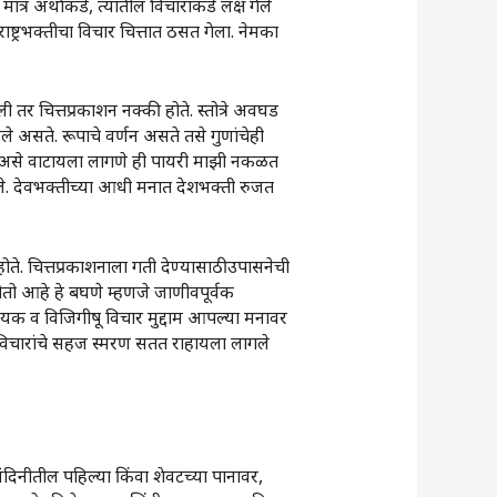
्र अर्थाकडे, त्यातील विचारांकडे लक्ष गेले
ाष्ट्रभक्तीचा विचार चित्तात ठसत गेला. नेमका
ी तर चित्तप्रकाशन नक्की होते. स्तोत्रे अवघड
े असते. रूपाचे वर्णन असते तसे गुणांचेही
वे असे वाटायला लागणे ही पायरी माझी नकळत
ले. देवभक्तीच्या आधी मनात देशभक्ती रुजत
ते. चित्तप्रकाशनाला गती देण्यासाठी उपासनेची
तो आहे हे बघणे म्हणजे जाणीवपूर्वक
ायक व विजिगीषू विचार मुद्दाम आपल्या मनावर
 विचारांचे सहज स्मरण सतत राहायला लागले
ंदिनीतील पहिल्या किंवा शेवटच्या पानावर,