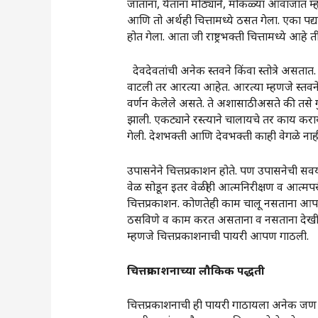
जाताना, येताना मोठ्याने, मोकळ्या आवाजात म्हण
आणि तो अर्थही चित्तामध्ये ठसत गेला. एका पद्या
होत गेला. आता जी राष्ट्रभक्ती चित्तामध्ये आहे 
देवदेवतांची अनेक स्तवने किंवा स्तोत्रे असतात. 
वाटली तर आरत्या आहेत. आरत्या म्हणजे स्तवनेच
वर्णन केलेले असते. ते अशासाठी असते की तसे
झाली. एकट्याने रस्त्याने चालायचे तर काय कर
गेली. देशभक्ती आणि देवभक्ती काही वेगळे नाह
उपासनेने चित्तप्रकाशन होते. पण उपासनेची सवय
वेळ सोडून इतर वेळीही आत्मनिरीक्षण व आत्म
चित्तप्रकाशन. कोणतेही काम चालू नसताना आपल्
ठसविणे व काम करत असताना व नसताना देखील त्
म्हणजे चित्तप्रकाशनाची पायरी आपण गाठली.
चित्तप्रकाशनाच्या लौकिक पद्धती
चित्तप्रकाशनाची ही पायरी गाठायला अनेक जण वे