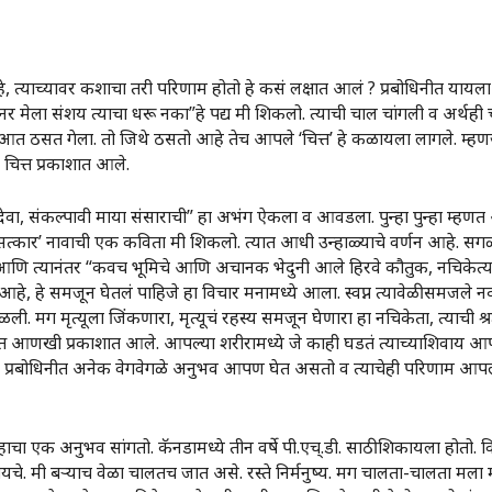
 त्याच्यावर कशाचा तरी परिणाम होतो हे कसं लक्षात आलं ? प्रबोधिनीत यायला
 मेला संशय त्याचा धरू नका”हे पद्य मी शिकलो. त्याची चाल चांगली व अर्थही चा
 अर्थ आत ठसत गेला. तो जिथे ठसतो आहे तेच आपले ‌‘चित्त‌’ हे कळायला लागले. म
 चित्त प्रकाशात आले.
ंकल्पावी माया संसाराची” हा अभंग ऐकला व आवडला. पुन्हा पुन्हा म्हणत असल
 ‌‘सत्कार‌’ नावाची एक कविता मी शिकलो. त्यात आधी उन्हाळ्याचे वर्णन आहे.
आणि त्यानंतर “कवच भूमिचे आणि अचानक भेदुनी आले हिरवे कौतुक, नचिकेत्याच
आहे, हे समजून घेतलं पाहिजे हा विचार मनामध्ये आला. स्वप्न त्यावेळी समजले नव
ी. मग मृत्यूला जिंकणारा, मृत्यूचं रहस्य समजून घेणारा हा नचिकेता, त्याची श्र
ित्त आणखी प्रकाशात आले. आपल्या शरीरामध्ये जे काही घडतं त्याच्याशिवाय आप
. प्रबोधिनीत अनेक वेगवेगळे अनुभव आपण घेत असतो व त्याचेही परिणाम आपल्य
 एक अनुभव सांगतो. कॅनडामध्ये तीन वर्षे पी.एच्‌‍.डी. साठी शिकायला होतो. व
यचे. मी बऱ्याच वेळा चालतच जात असे. रस्ते निर्मनुष्य. मग चालता-चालता मला