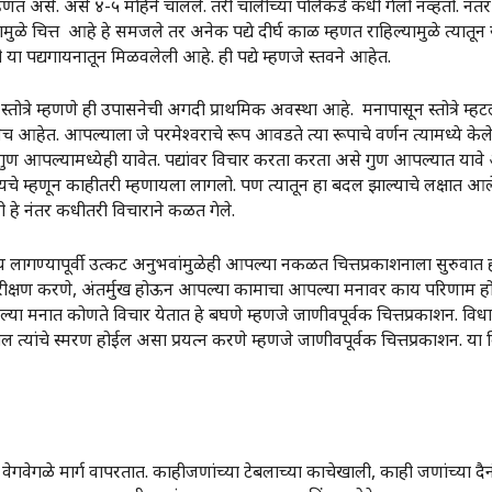
त असे. असे ४-५ महिने चालले. तरी चालीच्या पलिकडे कधी गेलो नव्हतो. नंतर मात
मुळे चित्त आहे हे समजले तर अनेक पद्ये दीर्घ काळ म्हणत राहिल्यामुळे त्यातून र
ती या पद्यगायनातून मिळवलेली आहे. ही पद्ये म्हणजे स्तवने आहेत.
स्तोत्रे म्हणणे ही उपासनेची अगदी प्राथमिक अवस्था आहे. मनापासून स्तोत्रे म्हटल
 आहेत. आपल्याला जे परमेश्वराचे रूप आवडते त्या रूपाचे वर्णन त्यामध्ये केलेल
 गुण आपल्यामध्येही यावेत. पद्यांवर विचार करता करता असे गुण आपल्यात या
ायचे म्हणून काहीतरी म्हणायला लागलो. पण त्यातून हा बदल झाल्याचे लक्षात आ
ी हे नंतर कधीतरी विचाराने कळत गेले.
 लागण्यापूर्वी उत्कट अनुभवांमुळेही आपल्या नकळत चित्तप्रकाशनाला सुरुवात हो
परीक्षण करणे, अंतर्मुख होऊन आपल्या कामाचा आपल्या मनावर काय परिणाम हो
या मनात कोणते विचार येतात हे बघणे म्हणजे जाणीवपूर्वक चित्तप्रकाशन. विध
यांचे स्मरण होईल असा प्रयत्न करणे म्हणजे जाणीवपूर्वक चित्तप्रकाशन. या
गवेगळे मार्ग वापरतात. काहीजणांच्या टेबलाच्या काचेखाली, काही जणांच्या दैन