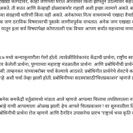
्या एखाद्या कागदावर, काही जणांच्या घरात आरशावर किंवा झोपेतून उठल्यावर 
असते. ती सतत आणि केव्हाही डोळ्यासमोर राहावी अशी इच्छा त्यामागे असते. बऱ्
ंच्या संग्रहाची धारिणी किंवा वही असते. अनेकांच्या नित्य वाचनामध्ये एखादा वै
ेक जण ठराविक विषयावरची पुस्तके जाणीवपूर्वक वाचतात. अनेक जण एखाद्या व्य
. यातून इतर सर्व विषयांपेक्षा कोणतातरी एक विचार आपण सर्वांत महत्त्वाचा मा
ये कन्याकुमारीला गेलो होतो. त्यावेळी विवेकानंद केंद्राची प्रार्थना, राष्ट्रीय स्वयं
र केलेली प्रार्थना, पुण्याच्या महाराष्ट्र मंडळातील प्रार्थना आणि प्रबोधिनीची प्रार्थ
ी. ताम्हनकर यांच्याबरोबर चर्चा केल्याचे आठवते. प्रबोधिनीत प्रार्थनेचे शेवटचे 
ा आहे अशी चर्चा तेव्हा झाली होती. प्रबोधिनीच्या सदस्यांसाठी ‌‘चित्तप्रकाशन‌’ म्हणजे
ती अनेक समकेंद्री वर्तुळांमध्ये मांडता आले म्हणजे आपल्या चित्ताचा तपशिला
हे याची आपल्याला ओळख झाली. हेच आपले चित्तप्रकाशन ! वर सुरुवातीला लि
प्रबोधिनीची प्रार्थना रोज म्हणणे आणि दैनंदिन उपासनेचा प्रारंभ ‌‘राष्ट्रार्थ भव्य