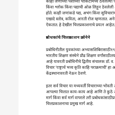
काही जणांच्या पैशाच्या पाकिटामध्ये ठेवलेल
किंवा श्लोक किंवा पद्याची ओळ लिहून ठेवलेली 
होते. काही जणांकडे पद्य, अभंग किंवा सुविचारा
एखादे स्तोत्र, कविता, आरती रोज म्हणतात. अन
ऐकतात. हे देखील चित्तप्रकाशनाचे प्रयत्न आहेत
प्रबोधकांचे चित्तप्रकाशन प्रार्थनेने
प्रबोधिनीतील युवकांच्या अभ्यासशिबिरासाठी १९८७ मध्
भारतीय शिक्षण संस्थेने प्रौढ शिक्षण वर्गांसाठी तया
आहे यावरती प्रबोधिनीचे द्वितीय संचालक डॉ. व. स
विचार ‌‘राष्ट्रार्थ भव्य कृति काहि पराक्रमाची‌’ ह
केंद्रस्थानावरती नेऊन ठेवणे.
इतर सर्व विचार या मध्यवर्ती विचाराच्या भोव
आपल्या चित्तात काय-काय आहे आणि ते कुठे आ
मार्ग किंवा सर्व मार्ग वापरले तरी प्रबोधकांसाठी 
चित्तप्रकाशनाचा प्रमुख मार्ग आहे.