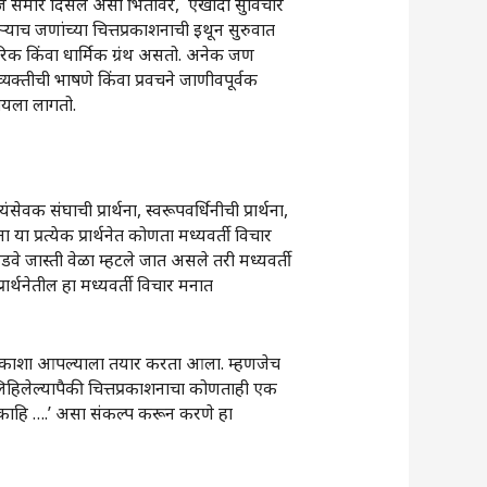
सहज समोर दिसेल असा भिंतीवर, एखादा सुविचार
याच जणांच्या चित्तप्रकाशनाची इथून सुरुवात
चारिक किंवा धार्मिक ग्रंथ असतो. अनेक जण
क्तीची भाषणे किंवा प्रवचने जाणीवपूर्वक
नायला लागतो.
सेवक संघाची प्रार्थना, स्वरूपवर्धिनीची प्रार्थना,
ना या प्रत्येक प्रार्थनेत कोणता मध्यवर्ती विचार
कडवे जास्ती वेळा म्हटले जात असले तरी मध्यवर्ती
 प्रार्थनेतील हा मध्यवर्ती विचार मनात
तला नकाशा आपल्याला तयार करता आला. म्हणजेच
हिलेल्यापैकी चित्तप्रकाशनाचा कोणताही एक
 कृति काहि ….‌’ असा संकल्प करून करणे हा