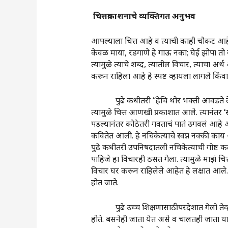
चित्तप्रकाशनाचे व्यक्तिगत अनुभव
आपल्याला चित्त आहे व त्याची काही चौकट आहे,
केवळ माया, रडगाणे हे गाऊ नका; घेई झोपा तो नर
त्यामुळे त्याचे शब्द, त्यातील विचार, त्याचा
करून राहिला आहे हे स्पष्ट व्हायला लागले किंवा
पुढे कधीतरी “हेचि थोर भक्ती आवडते देवा, स
त्यामुळे चित्त आणखी प्रकाशात आले. त्यानंतर
पडल्यानंतर कोठेतरी गवताचं पातं उगवलं आहे 
कवितेत आली. हे नचिकेत्याचे स्वप्न नक्की काय 
पुढे कधीतरी उपनिषदातली नचिकेत्याची गोष्ट कळल
पाहिजे हा विचारही ठसत गेला. त्यामुळे माझं च
विचार घर करून राहिलेले आहेत हे लक्षात आले
होत जाते.
पुढे उच्च शिक्षणासाठी परदेशात गेलो तेव्हाचा
होते. बसनेही जाता येत असे व चालतही जाता या