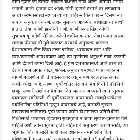
योगी म्हटले की त्याच्या गळ्यात रुद्राक्षाची माळ आली. अंगावर भगवी
कफनी आली. हातात दंड आला. योगी व्हायचे ठरवले तर सगळ्यात
आधी करण्यासारखे म्हणजे त्याच्या बाहेरून किंवा वरून दिसणाऱ्या
रूपाचे अनुकरण करणे. लहान मुलांच्या आकर्षक पोशाखाच्या स्पर्धा
होतात. तेव्हा कोणी झाशीची राणी, कोणी भगतसिंह, कोणी
सुभाषबाबू, कोणी सैनिक, कोणी वकील बनतात. तेव्हा फक्त त्यांच्या
सारखा पोशाख ती मुले करतात. वरवरचे अनुकरण करतात.
देशभक्ताला शील किंवा उत्तम चारित्र्य, अद्ययावत ज्ञान आणि
स्वार्थत्यागाची आवश्यकता आहे. त्या गुणांनाच अनुक्रमे माळ, कफनी
आणि दंडाची उपमा दिली आहे, हे गुण देशभक्तामध्ये आले तरच तो
देशाचा मान जगात वाढवू शकेल. अनुकरण म्हणजे फक्त बाहेरून
वागणे बदलणे नाही. ते बदलल्यावर आतून पण बदल होऊ लागेल
अशी अपेक्षा आहे. आण्णा पूर्वी धोतर नेसायचे. प्रबोधिनीचे प्रतिनिधी
म्हणून लष्करी संशोधन प्रयोगशाळेत जाताना आप्पांनी त्यांना सुरवार
घालायला सांगितली. मी पूर्वी पायजमा वापरायचो. मलाही परदेशात
प्रबोधिनीचा प्रतिनिधी म्हणून वावरायचे आहे, यासाठी सुरवार
वापरायला सांगितली. पूर्वी व्यापार उद्योग विभागाच्या प्रतिनिधींनी
विक्रीसाठी भारतभर हिंडताना सुटाबुटात न जाता सुरवार-झब्ब्यात गेले
पाहिजे अशी त्यांना सूचना होती. बहिरंगाचे अनुकरण करण्यासाठी, त्या
भूमिकेत शिरण्यासाठी काही वेळा दर्शनानंतर मार्गदर्शन किंवा
प्रशिक्षणाची गरज असते. आवश्यक तर कोणाचे तरी मार्गदर्शन घेऊन