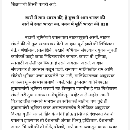
शिक्षणाची तिसरी पायरी आहे.
स्वरों में तान भारत की, है मुख में आन भारत की
नसों में रक्त भारत का, नयन में मूर्ति भारत की ॥३॥
नटाची भूमिकेशी एकरूपता नाटकापुरती असते. नाटक
संपले की तो मूळ स्वभावावर येतो. आव्हान पूर्ण झाले की शिथिलता
येते. गणेशोत्सव, प्रात्यक्षिके, एखादे अभियान संपल्यावर युवक-युवती
कार्यकर्ते काही काळ निद्रितावस्थेत जातात. कारण ती भूमिका,
त्यासाठी आलेली एकरूपता हे उसने अवसान असते. आव्हान
संपल्यावर ते अवसान गळून पडते. रामायण मालिकेतील राम आणि
सीतेची भूमिका उत्तम वठवलेले नट-नटी, मालिकेनंतरच्या आयुष्यात
आपल्या मूळ स्वभावाप्रमाणे जगले. ‘संत तुकाराम’ या चित्रपटात
तुकारामांची भूमिका करणारे नट विष्णुपंत पागनीस हे मात्र चित्रीकरण
संपले तरी तुकारामांच्या मनोभूमिकेतून बाहेर आले नाहीत. त्यांनी
चित्रपटातील कामाचे मानधन तर स्वीकारले नाहीच. पण पुढे ही
तुकारामांची भूमिका करत असल्यासारखेच ते लौकिक आयुष्यात
विरक्त वृत्तीने जगले. ‌‘हिंद के योगी‌’ होऊ इच्छिणारे देशभक्त देशाशी
एकरूप झाल्यावर ती देशभक्ती अंगात भिनवू इच्छितात. देशभक्ती
अंगात भिनली की ती डोळे, बोलणे, गाणे या सगळ्यातून कायम व्यक्त