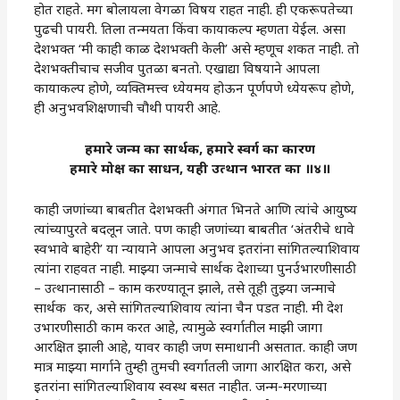
होत राहते. मग बोलायला वेगळा विषय राहत नाही. ही एकरूपतेच्या
पुढची पायरी. तिला तन्मयता किंवा कायाकल्प म्हणता येईल. असा
देशभक्त ‘मी काही काळ देशभक्ती केली’ असे म्हणूच शकत नाही. तो
देशभक्तीचाच सजीव पुतळा बनतो. एखाद्या विषयाने आपला
कायाकल्प होणे, व्यक्तिमत्त्व ध्येयमय होऊन पूर्णपणे ध्येयरूप होणे,
ही अनुभवशिक्षणाची चौथी पायरी आहे.
हमारे जन्म का सार्थक, हमारे स्वर्ग का कारण
हमारे मोक्ष का साधन, यही उत्थान भारत का ॥४॥
काही जणांच्या बाबतीत देशभक्ती अंगात भिनते आणि त्यांचे आयुष्य
त्यांच्यापुरते बदलून जाते. पण काही जणांच्या बाबतीत ‌‘अंतरीचे धावे
स्वभावे बाहेरी‌’ या न्यायाने आपला अनुभव इतरांना सांगितल्याशिवाय
त्यांना राहवत नाही. माझ्या जन्माचे सार्थक देशाच्या पुनर्उभारणीसाठी
– उत्थानासाठी – काम करण्यातून झाले, तसे तूही तुझ्या जन्माचे
सार्थक कर, असे सांगितल्याशिवाय त्यांना चैन पडत नाही. मी देश
उभारणीसाठी काम करत आहे, त्यामुळे स्वर्गातील माझी जागा
आरक्षित झाली आहे, यावर काही जण समाधानी असतात. काही जण
मात्र माझ्या मार्गाने तुम्ही तुमची स्वर्गातली जागा आरक्षित करा, असे
इतरांना सांगितल्याशिवाय स्वस्थ बसत नाहीत. जन्म-मरणाच्या