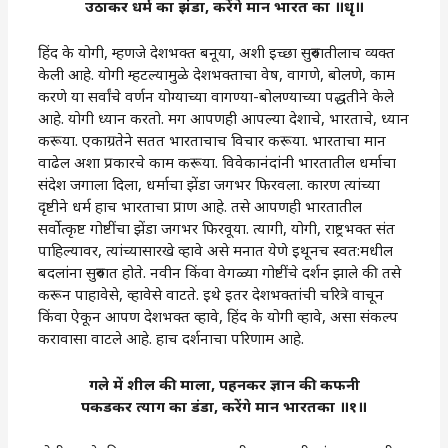
उठाकर धर्म का झंडा, करेंगे मान भारत का ॥धृ॥
हिंद के योगी, म्हणजे देशभक्त बनूया, अशी इच्छा सुरुवातीलाच व्यक्त
केली आहे. योगी म्हटल्यामुळे देशभक्ताचा वेष, वागणे, बोलणे, काम
करणे या सर्वांचे वर्णन योग्याच्या वागण्या-बोलण्याच्या पद्धतीने केले
आहे. योगी ध्यान करतो. मग आपणही आपल्या देशाचे, भारताचे, ध्यान
करूया. एकाग्रतेने सतत भारताचाच विचार करूया. भारताचा मान
वाढेल अशा प्रकारचे काम करूया. विवेकानंदांनी भारतातील धर्माचा
संदेश जगाला दिला, धर्माचा झेंडा जगभर फिरवला. कारण त्यांच्या
दृष्टीने धर्म हाच भारताचा प्राण आहे. तसे आपणही भारतातील
सर्वोत्कृष्ट गोष्टींचा झेंडा जगभर फिरवूया. त्यागी, योगी, राष्ट्रभक्त संत
पाहिल्यावर, त्यांच्यासारखे व्हावे असे मनात येणे इथूनच स्वत:मधील
बदलांना सुरुवात होते. नवीन किंवा वेगळ्या गोष्टींचे दर्शन झाले की तसे
करून पाहावेसे, व्हावेसे वाटते. इथे इतर देशभक्तांची चरित्रे वाचून
किंवा ऐकून आपण देशभक्त व्हावे, हिंद के योगी व्हावे, असा संकल्प
करावासा वाटले आहे. हाच दर्शनाचा परिणाम आहे.
गले में शील की माला, पहनकर ज्ञान की कफनी
पकडकर त्याग का डंडा, करेंगे मान भारतका ॥१॥