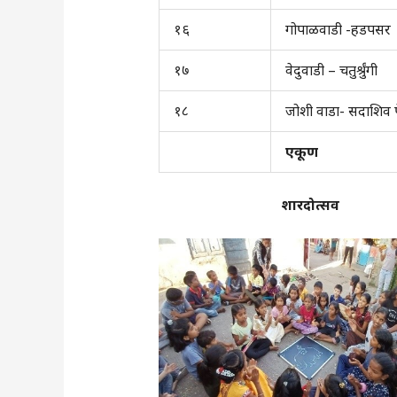
१६
गोपाळवाडी -हडपसर
१७
वेदुवाडी – चतुर्श्रुंगी
१८
जोशी वाडा- सदाशिव 
एकूण
शारदोत्सव