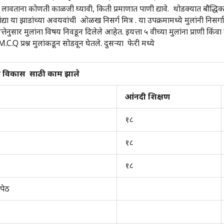
लावताना कोणती काळजी घ्यावी, किती प्रमाणात पाणी द्यावे. थोडक्यात बौद्धिक आणि
ंद्या या झाडांच्या अवयवांची ओळख निसर्ग मित्र . या उपक्रमामध्ये मुलांनी निस
ुसार मुलांना विषय निवडून दिलेले आहेत. इयत्ता ५ वीच्या मुलांना प्राणी किंवा 
न M.C.Q प्रश्न मुलांकडून सोडवून घेतले. दुसऱ्या फेरी मध्ये
मत्व विकास साठी काम झाले
आंनदी शिक्षण
१८
१८
१८
 पेठ