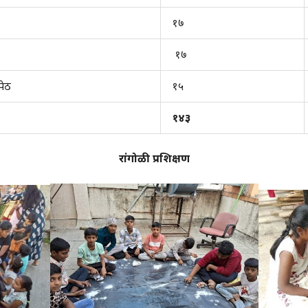
१७
१७
पेठ
१५
१४३
रांगोळी प्रशिक्षण