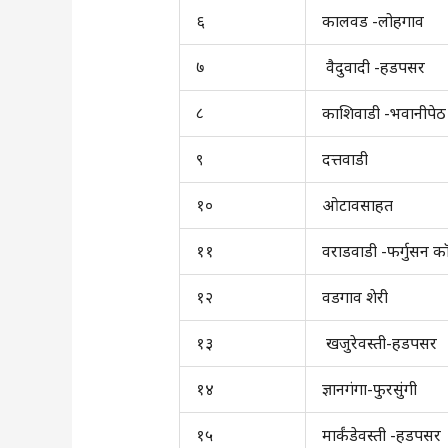
६
कालवड -लोहगाव
७
वैदुवादी -हडपसर
८
काशिवाडी -भवानीपेठ
९
दत्तवाडी
१०
ओटावसाहत
११
वराडवाडी -फर्गुसन 
१२
वडगाव शेरी
१३
खजुरेवस्ती-हडपसर
१४
ज्ञानगंगा-फुरसुंगी
१५
मार्कंडेवस्ती -हडपसर