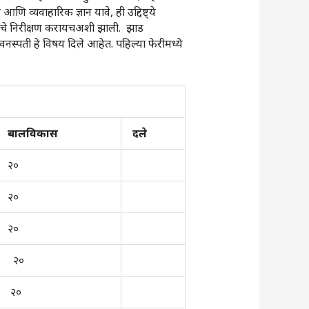
 व्यवाहारिक ज्ञान यावे, ही उद्दिष्ट्ये
र्गाचे निरीक्षण करायचअशी झाली. झाड
वनस्पती हे विषय दिले आहेत. पहिल्या फेरीमध्ये
बालविकास
दले
२०
२०
२०
२०
२०