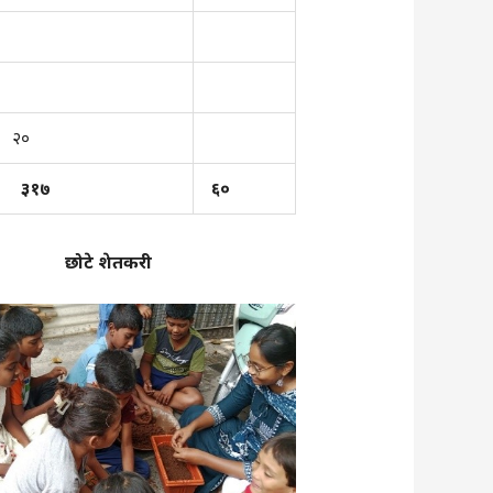
२०
३१
७
६०
छोटे शेतकरी