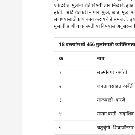
एकंदरीत मुलांना शेतीविषयी ज्ञान मिळावे, झाड 
होती. छोटे शेतकरी
–
पान, फुल, खोड, मूळ, फा
लावण्यासाठी काय काय करायचे हे समजले. इयत्तेन
मुलांनी प्राणी व वनस्पती या विषयास अनुसरू
18 वस्त्यांमध्ये 466 मुलांसाठी व्यक्ति
क्र
नाव
१
लक्ष्मीनगर -पर्वती
२
जनता वसाहत -पर्वती
३
माळवाडी -वारजे
४
मातंग वस्ती -सदाशिव
५
चतुर्श्रुंगी -शिवाजीनगर