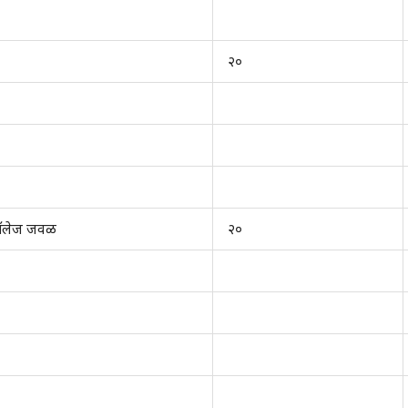
२०
कॉलेज जवळ
२०