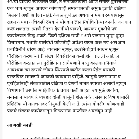
अथवा दायित्व स्वीकारले जाते, ते समाजकार्याचा आणि समाज पुनर्रचनेचा
एक भाग म्हणून. अतएव कोणत्याही समारंभासाठी अमुक इतकी दक्षिणा
मिळावी अशी अपेक्षा नाही. केवळ शुभेच्छा अथवा नाममात्र रुपयापासून
सहस्र अथवा अधिकही रुपयांचे योगदान ज्ञान प्रबोधिनीच्या कार्यात यजमान
करू शकतात. त्याची रीतसर देणगीची पावती, आयकर मुक्तीचे पत्र
कार्यालयात मिळू शकते. किती दक्षिणा द्यावी ? असे यजमान पुन्हा पुन्हा
विचारतात. तथापि यासंबंधी कोणतीही अपेक्षा व्यक्त करू नये असे ज्ञान
प्रबोधिनीचे धोरण आहे. व्यवसाय म्हणून, उदरनिर्वाहाचे साधन म्हणून
पौरोहित्य करणार्‍यांची संख्या दिवसेंदिवस कमी होत चालली आहे. जे
पौरोहित्य करतात त्या पुरोहितांना साधेपणाचे परंतु कालमानाप्रमाणे
आवश्यक त्या स्तराचे जीवन स्थिरपणे व्यतीत करता येईल यासाठी
वास्तविक समाजाने काळजी घ्यावयास पाहिजे. त्यामुळे यजमानांना व
पुरोहितांनाही संस्कारातील दक्षिणा व देणगी बाबत स्पष्टता असावी म्हणून
विभागाची छापील माहितीपत्रके तयार केली आहेत. ज्यामुळे अयोग्य,
मनाला न भावणारे व्यवहार दोन्ही बाजूंनी होऊ नयेत. संस्कार विभागासाठी
प्रशिक्षकांची मानधनावर नियुक्ती केली जाते. त्यांचा योगक्षेम कोणत्याही
प्रकारे संस्कार कार्यक्रमातून मिळणाऱ्या प्राप्तीवर अवलंबून नाही.
आणखी काही
ज्ञान प्रबोधिनीच्या वतीने संपन्न केले जाणारे संस्कार पुढीलप्रमाणे