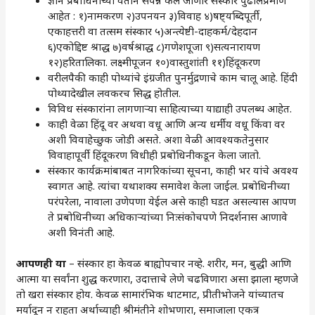
आहेत : १)नामकरण २)उपनयन ३)विवाह ४)षष्ट्यब्दिपूर्ती,
एकाहत्तरी वा तत्सम संस्कार ५)अन्त्येष्टी-दाहकर्म/देहदान
६)एकोद्दिष्ट श्राद्ध ७)वर्षश्राद्ध ८)गणेशपूजा ९)सत्यनारायण
१२)हरितालिका. लक्ष्मीपूजन १०)वास्तुशांती ११)हिंदूकरण
वरीलपैकी काही पोथ्यांचे इंग्रजीत पुनर्मुद्रणाचे काम चालू आहे. हिंदी
पोथ्यादेखील लवकरच सिद्ध होतील.
विविध संस्कारांना लागणाऱ्या साहित्याच्या याद्याही उपलब्ध आहेत.
काही वेळा हिंदू वर अथवा वधू आणि अन्य धर्मीय वधू किंवा वर
अशी विवाहेच्छुक जोडी असते. अशा वेळी आवश्यकतेनुसार
विवाहापूर्वी हिंदूकरण विधीही प्रबोधिनीकडून केला जातो.
संस्कार कार्यक्रमांबाबत नागरिकांच्या सूचना, काही भर यांचे अवश्य
स्वागत आहे. त्यांचा यथाशक्य समावेश केला जाईल. प्रबोधिनीच्या
परंपरेला, नावाला उणेपणा येईल असे काही घडत असल्यास आपण
ते प्रबोधिनीच्या अधिकाऱ्यांच्या निःसंकोचपणे निदर्शनास आणावे
अशी विनंती आहे.
आपणही या
– संस्कार हा केवळ बाह्योपचार नव्हे. शरीर, मन, बुद्धी आणि
आत्मा या सर्वांना शुद्ध करणारा, उदात्ताचे लेणे चढविणारा असा झाला म्हणजे
तो खरा संस्कार होय. केवळ सामारंभिक थाटमाट, प्रीतीभोजने यांच्यातच
मर्यादून न राहता अर्थाच्याही श्रीमंतीने शोभणारा, समाजाला एकत्र