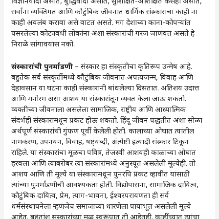
विज्ञानवादी असोत, बुद्धिवादी असोत, सुशिक्षित-अशिक्षित कसेही असोत,
सर्वांना व्यक्तिगत आणि कौटुंबिक जीवनात धार्मिक संस्काराचा काही ना
काही अवलंब करावा असे वाटत असते. मग देशाच्या काना-कोपऱ्यांत
पसरलेल्या कोट्यवधी लोकांना अशा संस्कारांची गरज जाणवत असते हे
निराळे सांगावयास नको.
संस्कारांची पुनर्मांडणी
– संस्कार हा संस्कृतीचा कृतिरूप उन्मेष आहे.
बहुतेक सर्व संस्कृतींमध्ये कौटुंबिक जीवनात अपत्यजन्म, विवाह आणि
देहावसान या घटना काही संस्कारांनी बांधलेल्या दिसतात. अतिशय उदात्त
आणि मनोरम असा आशय या संस्कारांतून व्यक्त केला जाऊ शकतो.
व्यक्तीच्या जीवनाला असलेला सामाजिक, राष्ट्रीय आणि आध्यात्मिक
संदर्भही संस्कारांमधून प्रकट होऊ शकतो. हिंदू जीवन पद्धतीत अशा सोळा
अर्थपूर्ण संस्कारांची गुंफण पूर्वी केलेली होती. कालाच्या ओघात त्यांतील
नामकरण, उपनयन, विवाह, षष्ट्यब्दी, अंत्येष्टी इत्यादी संस्कार टिकून
राहिले. या संस्कारांचा मूळचा पवित्र, तेजस्वी आशयही काळाच्या ओघात
हरवला आणि त्याबरोबर त्या संस्कारांमध्ये अनुस्यूत असलेली मूल्येही. तो
आशय आणि ती मूल्ये या संस्कारांमधून पुनरपि प्रकट व्हावीत यासाठी
त्यांच्या पुनर्मांडणीची आवश्यकता होती. विद्योपासना, सामाजिक दायित्व,
कौटुंबिक दायित्व, प्रेम, त्याग-भावना, ईश्वरपरायणता ही सर्व
धर्मसंस्थापनेला म्हणजेच समाजाच्या धारणेला पायाभूत असलेली मूल्ये
आहेत. बहुतांश संस्कारांच्या मूळ स्वरूपात ती आहेतही. काहींच्यात त्यांचा