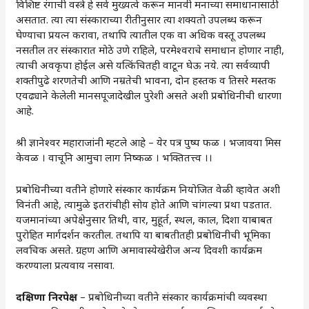
विशिष्ट रंगाची वस्त्रे हे सर्व मुख्यत्वे करून मानवी मनाच्या समाधानासाठी
असतात. त्या त्या संस्काराच्या रीतीनुसार त्या शक्यतो उपलब्ध करून
घेण्याचा प्रयत्न करावा, तथापि त्यातील एक वा अधिक वस्तू उपलब्ध
नसतील तर संस्कारात मोठे उणे राहिले, परमेश्वराचे समाधान होणार नाही,
त्याची अवकृपा होईल असे यत्किंचितही वाटून घेऊ नये. त्या सर्वव्यापी
शक्तीपुढे शरणतेची आणि नम्रतेची भावना, दोन हस्तक व तिसरे मस्तक
एवढ्याने केलेली मानसपूजादेखील पुरेशी असते अशी प्रबोधिनीची धारणा
आहे.
श्री ज्ञानेश्वर महाराजांनी म्हटले आहे – येर पत्र पुष्प फळ । भजावया मिस
केवळ । वाचूनि आमुचा लाग निष्कळ । भक्तितत्त्व ।।
प्रबोधिनीच्या वतीने होणारे संस्कार कार्यक्रम नियोजित वेळी व्हावेत अशी
विनंती आहे, त्यामुळे इतरांचीही सोय होते आणि चांगल्या प्रथा पडतात.
यजमानांच्या अपेक्षेनुसार तिथी, वार, मुहूर्त, स्थल, काल, दिशा याबाबत
पुरोहित मार्गदर्शन करतील. तथापि या बाबतीतही प्रबोधिनीची भूमिका
लवचिक असते. ग्रहण आणि अमावास्येखेरीज अन्य दिवशी कार्यक्रम
करण्याला प्रत्यवाय नसावा.
दक्षिणा निरपेक्ष
– प्रबोधिनीच्या वतीने संस्कार कार्यक्रमांची व्यवस्था