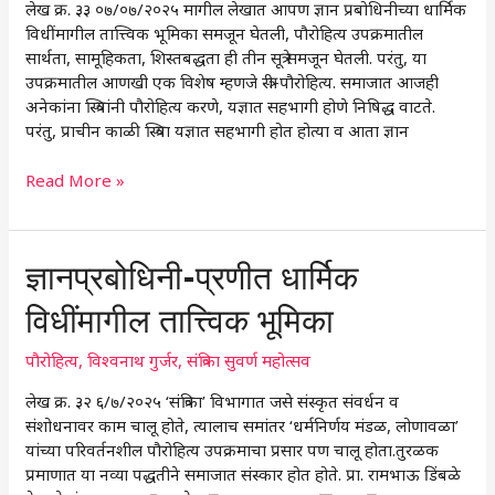
लेख क्र. ३३ ०७/०७/२०२५ मागील लेखात आपण ज्ञान प्रबोधिनीच्या धार्मिक
परिवर्तन
विधींमागील तात्त्विक भूमिका समजून घेतली, पौरोहित्य उपक्रमातील
सार्थता, सामूहिकता, शिस्तबद्धता ही तीन सूत्रे समजून घेतली. परंतु, या
उपक्रमातील आणखी एक विशेष म्हणजे स्त्री-पौरोहित्य. समाजात आजही
अनेकांना स्त्रियांनी पौरोहित्य करणे, यज्ञात सहभागी होणे निषिद्ध वाटते.
परंतु, प्राचीन काळी स्त्रिया यज्ञात सहभागी होत होत्या व आता ज्ञान
Read More »
ज्ञानप्रबोधिनी-
ज्ञानप्रबोधिनी-प्रणीत धार्मिक
प्रणीत
विधींमागील तात्त्विक भूमिका
धार्मिक
विधींमागील
पौरोहित्य
,
विश्वनाथ गुर्जर
,
संत्रिका सुवर्ण महोत्सव
तात्त्विक
भूमिका
लेख क्र. ३२ ६/७/२०२५ ‘संत्रिका’ विभागात जसे संस्कृत संवर्धन व
संशोधनावर काम चालू होते, त्यालाच समांतर ‘धर्मनिर्णय मंडळ, लोणावळा’
यांच्या परिवर्तनशील पौरोहित्य उपक्रमाचा प्रसार पण चालू होता.तुरळक
प्रमाणात या नव्या पद्धतीने समाजात संस्कार होत होते. प्रा. रामभाऊ डिंबळे