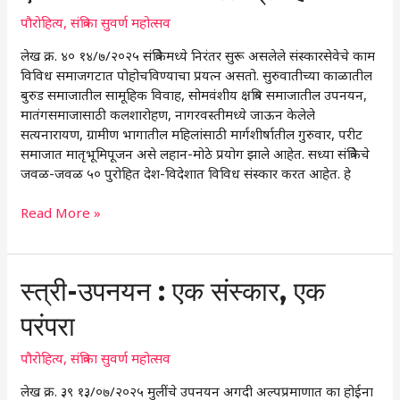
अंतर्गत
तरल
पौरोहित्य
,
संत्रिका सुवर्ण महोत्सव
प्रवाह…
लेख क्र. ४० १४/७/२०२५ संत्रिकेमध्ये निरंतर सुरू असलेले संस्कारसेवेचे काम
विविध समाजगटात पोहोचविण्याचा प्रयत्न असतो. सुरुवातीच्या काळातील
बुरुड समाजातील सामूहिक विवाह, सोमवंशीय क्षत्रिय समाजातील उपनयन,
मातंगसमाजासाठी कलशारोहण, नागरवस्तीमध्ये जाऊन केलेले
सत्यनारायण, ग्रामीण भागातील महिलांसाठी मार्गशीर्षातील गुरुवार, परीट
समाजात मातृभूमिपूजन असे लहान-मोठे प्रयोग झाले आहेत. सध्या संत्रिकेचे
जवळ-जवळ ५० पुरोहित देश-विदेशात विविध संस्कार करत आहेत. हे
Read More »
स्त्री-
स्त्री-उपनयन : एक संस्कार, एक
उपनयन
परंपरा
:
एक
पौरोहित्य
,
संत्रिका सुवर्ण महोत्सव
संस्कार,
एक
लेख क्र. ३९ १३/०७/२०२५ मुलींचे उपनयन अगदी अल्पप्रमाणात का होईना