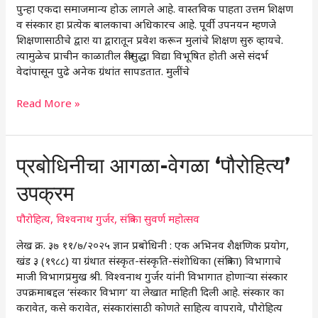
परंपरा
पुन्हा एकदा समाजमान्य होऊ लागले आहे. वास्तविक पाहता उत्तम शिक्षण
व संस्कार हा प्रत्येक बालकाचा अधिकारच आहे. पूर्वी उपनयन म्हणजे
शिक्षणासाठीचे द्वार! या द्वारातून प्रवेश करून मुलांचे शिक्षण सुरु व्हायचे.
त्यामुळेच प्राचीन काळातील स्त्रीसुद्धा विद्या विभूषित होती असे संदर्भ
वेदांपासून पुढे अनेक ग्रंथांत सापडतात. मुलींचे
Read More »
प्रबोधिनीचा
प्रबोधिनीचा आगळा-वेगळा ‘पौरोहित्य’
आगळा-
उपक्रम
वेगळा
‘पौरोहित्य’
पौरोहित्य
,
विश्वनाथ गुर्जर
,
संत्रिका सुवर्ण महोत्सव
उपक्रम
लेख क्र. ३७ ११/७/२०२५ ज्ञान प्रबोधिनी : एक अभिनव शैक्षणिक प्रयोग,
खंड ३ (१९८८) या ग्रंथात संस्कृत-संस्कृति-संशोधिका (संत्रिका) विभागाचे
माजी विभागप्रमुख श्री. विश्वनाथ गुर्जर यांनी विभागात होणार्‍या संस्कार
उपक्रमाबद्दल ‘संस्कार विभाग’ या लेखात माहिती दिली आहे. संस्कार का
करावेत, कसे करावेत, संस्कारांसाठी कोणते साहित्य वापरावे, पौरोहित्य