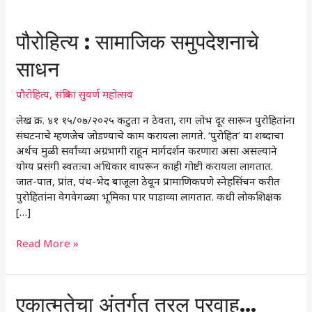
पौरोहित्य
पौरोहित्य : सामाजिक समुपदेशनाचे
:
साधन
सामाजिक
समुपदेशनाचे
पौरोहित्य
,
संत्रिका सुवर्ण महोत्सव
साधन
लेख क्र. ४१ १५/०७/२०२५ कटुता न ठेवता, राग लोभ दूर सारून पुरोहितांना
संघटनाचे म्हणजेच जोडण्याचे काम करायला लागते. ‘पुरोहित’ या शब्दाचा
अर्थच मुळी सर्वांच्या अग्रभागी राहून मार्गदर्शन करणारा असा असल्याने
योग्य प्रसंगी स्वतःचा अधिकार वापरून काही गोष्टी करायला लागतात.
जात-पात, प्रांत, पंथ-भेद बाजूला ठेवून प्रामाणिकपणे स्नेहसिंचन करीत
पुरोहितांना वेगवेगळ्या भूमिका पार पाडाव्या लागतात. कधी लोकशिक्षक
[…]
Read More »
एकात्मतेचा
एकात्मतेचा अंतर्गत तरल प्रवाह…