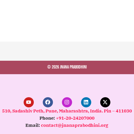
© 2026 Jnana Prabodhini
Y
F
I
L
X
o
a
n
i
-
u
c
s
n
t
510, Sadashiv Peth, Pune, Maharashtra, India. Pin – 411030
t
e
t
k
w
Phone:
+91-20-24207000
u
b
a
e
i
b
o
g
d
t
Email:
contact@jnanaprabodhini.org
e
o
r
i
t