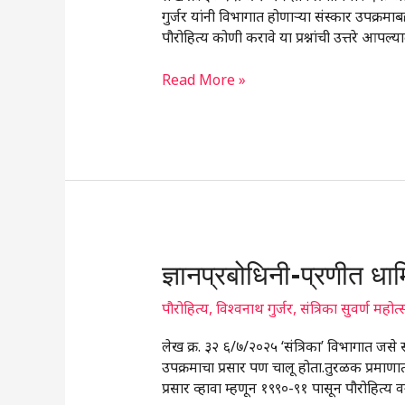
गुर्जर यांनी विभागात होणार्‍या संस्कार उपक्रम
पौरोहित्य कोणी करावे या प्रश्नांची उत्तरे आपल
Read More »
ज्ञानप्रबोधिनी-
ज्ञानप्रबोधिनी-प्रणीत धार्
प्रणीत
धार्मिक
पौरोहित्य
,
विश्वनाथ गुर्जर
,
संत्रिका सुवर्ण महोत
विधींमागील
लेख क्र. ३२ ६/७/२०२५ ‘संत्रिका’ विभागात जसे 
तात्त्विक
उपक्रमाचा प्रसार पण चालू होता.तुरळक प्रमाणात 
भूमिका
प्रसार व्हावा म्हणून १९९०-९१ पासून पौरोहित्य व