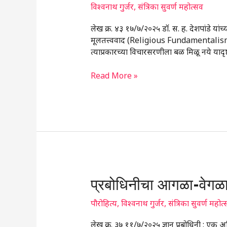
संस्कृतिसापेक्ष
विश्वनाथ गुर्जर
,
संत्रिका सुवर्ण महोत्सव
शासनव्यवस्था
लेख क्र. ४३ १७/७/२०२५ डॉ. स. ह. देशपांडे यांच्
–
मूलतत्त्ववाद (Religious Fundamentalism म
चर्चा
त्याप्रकारच्या विचारसरणीला बळ मिळू नये यादृष्
(भाग
२)
Read More »
प्रबोधिनीचा
प्रबोधिनीचा आगळा-वेगळा 
आगळा-
वेगळा
पौरोहित्य
,
विश्वनाथ गुर्जर
,
संत्रिका सुवर्ण महोत
‘पौरोहित्य’
लेख क्र. ३७ ११/७/२०२५ ज्ञान प्रबोधिनी : एक अभ
उपक्रम