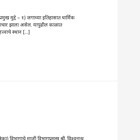
्रमुख मुद्दे – १) जगाच्या इतिहासात धार्मिक
साचार झाला असेल. यापुढील काळात
त्वाचे स्थान […]
रिका) विभागाचे माजी विभागप्रमुख श्री. विश्वनाथ