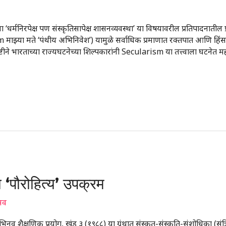
या ‘धर्मनिरपेक्ष पण संस्कृतिसापेक्ष शासनव्यवस्था’ या विषयावरील प्रतिपादनातील प
ाझ्या मते ‘पंथीय अभिनिवेश’) यामुळे सर्वाधिक प्रमाणात रक्तपात आणि हिं
टीने भारताच्या राज्यघटनेच्या शिल्पकारांनी Secularism या तत्त्वाला घटनेत महत्
‘पौरोहित्य’ उपक्रम
्सव
िनव शैक्षणिक प्रयोग, खंड ३ (१९८८) या ग्रंथात संस्कृत-संस्कृति-संशोधिका (संत्