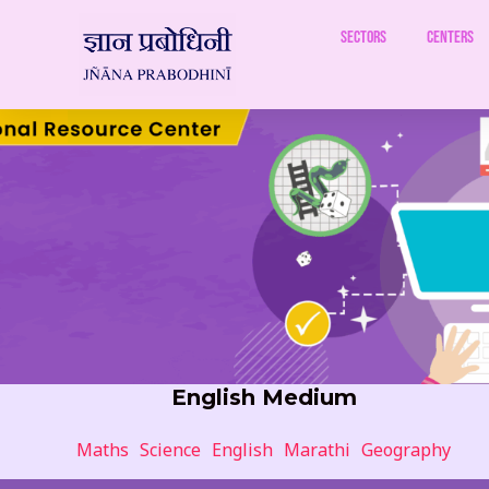
Skip
to
Sectors
Centers
content
English Medium
Maths
Science
English
Marathi
Geography