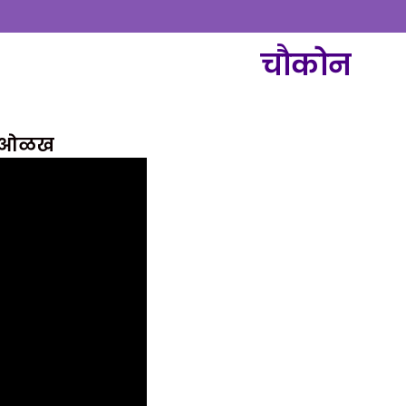
चौकोन
ची ओळख