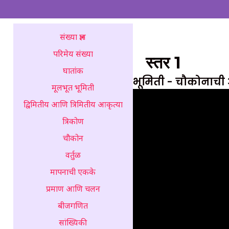
संख्या ज्ञान
परिमेय संख्या
स्तर 1
घातांक
भूमिती - चौकोना
मूलभूत भूमिती
द्विमितीय आणि त्रिमितीय आकृत्या
त्रिकोण
चौकोन
वर्तुळ
मापनाची एकके
प्रमाण आणि चलन
बीजगणित
सांख्यिकी