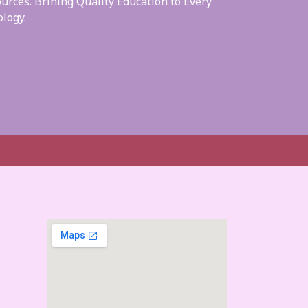
urces. Brining Quality Education to Every
logy.