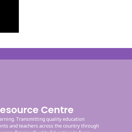
Resource Centre
ning. Transmitting quality education
nts and teachers across the country through