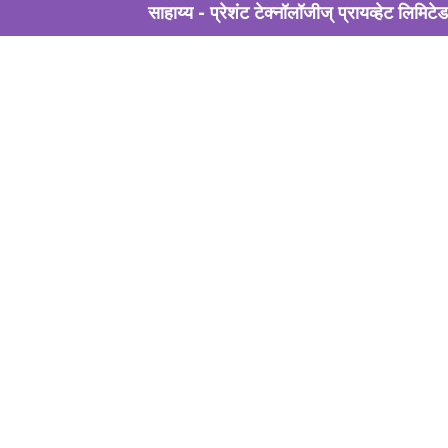
साहाय्य - प्रेशंट टेक्नॉलॉजीज् प्रायव्हेट लिमिटेड