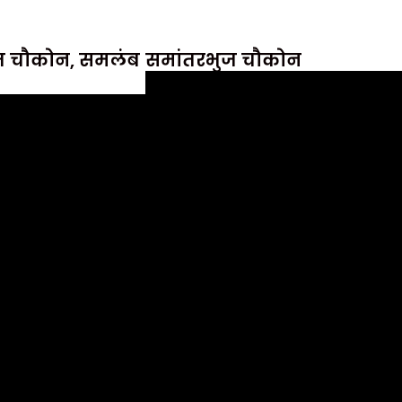
ज चौकोन, समलंब
समांतरभुज चौकोन