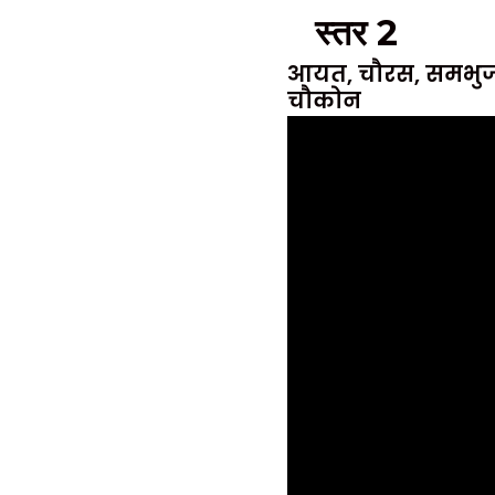
स्तर 2
आयत, चौरस, समभु
चौकोन