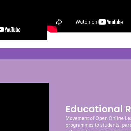
Educational 
Movement of Open Online Lear
programmes to students, pare