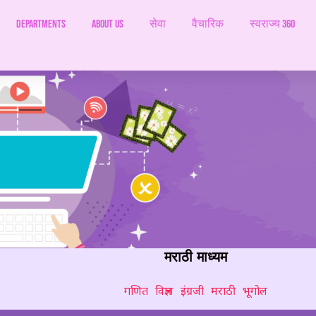
Departments
ABOUT US
सेवा
वैचारिक
स्वराज्य 360
मराठी माध्यम
गणित
विज्ञान
इंग्रजी
मराठी
भूगोल